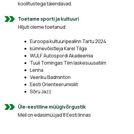
koolitustega täiendavad.
Toetame sporti ja kultuuri
Hiljuti oleme toetanud:
Euroopa kultuuripealinn Tartu 2024
kümnevõistleja Karel Tilga
WULF Autospordi Akadeemia
Tuuli Tomingas Tiim laskesuusatiim
Lenna
Veeriku Badminton
Eesti Orienteerumisliit
Sõru Jazz
Üle-eestiline müügivõrgustik
Meil on edasimüüjad 8 Eesti linnas