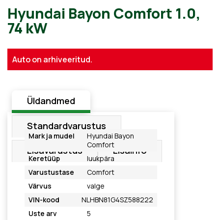
Hyundai Bayon Comfort 1.0
Auto on arhiveeritud.
74 kW
Üldandmed
Standardvarustus
Mark ja mudel
Hyundai Bayon
Comfort
Lisavarustus
Lisainfo
Keretüüp
luukpära
Varustustase
Comfort
Värvus
valge
VIN-kood
NLHBN81G4SZ588222
Uste arv
5