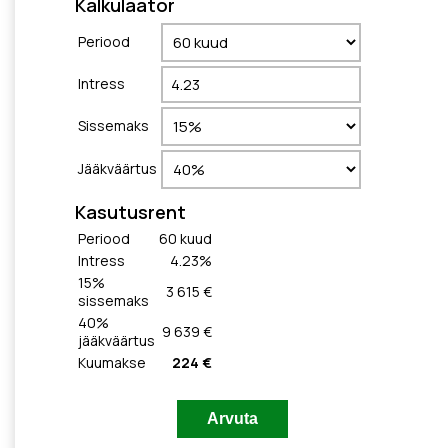
Kalkulaator
Periood
Intress
Sissemaks
Jääkväärtus
Kasutusrent
Periood
60
kuud
Intress
4.23
%
15
%
3 615 €
sissemaks
40
%
9 639 €
jääkväärtus
Kuumakse
224 €