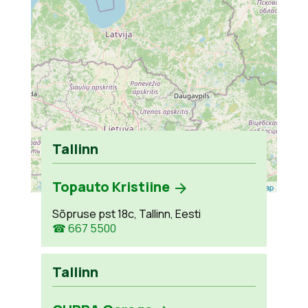
Tallinn
Topauto Kristiine
Leaflet
| ©
OpenStreetMap
Sõpruse pst 18c, Tallinn, Eesti
☎ 667 5500
Tallinn