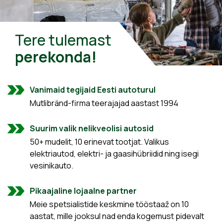
Tere tulemast
perekonda!
Vanimaid tegijaid Eesti autoturul
Mutlibränd-firma teerajajad aastast 1994
Suurim valik nelikveolisi autosid
50+ mudelit, 10 erinevat tootjat. Valikus
elektriautod, elektri- ja gaasihübriidid ning isegi
vesinikauto.
Pikaajaline lojaalne partner
Meie spetsialistide keskmine tööstaaž on 10
aastat, mille jooksul nad enda kogemust pidevalt