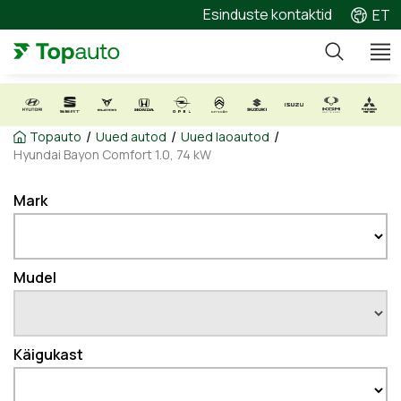
Esinduste kontaktid
ET
/
/
/
Topauto
Uued autod
Uued laoautod
Hyundai Bayon Comfort 1.0, 74 kW
Mark
Mudel
Käigukast