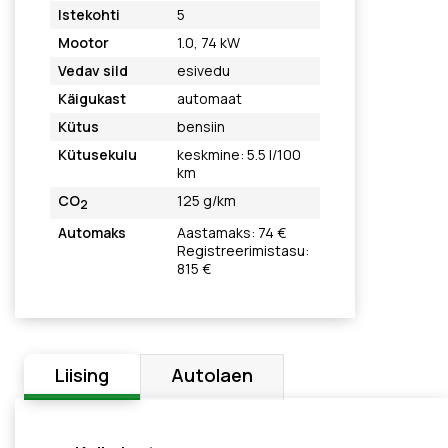
Istekohti
5
Mootor
1.0, 74 kW
Vedav sild
esivedu
Käigukast
automaat
Kütus
bensiin
Kütusekulu
keskmine: 5.5 l/100
km
CO
125 g/km
2
Automaks
Aastamaks: 74 €
Registreerimistasu:
815 €
Liising
Autolaen