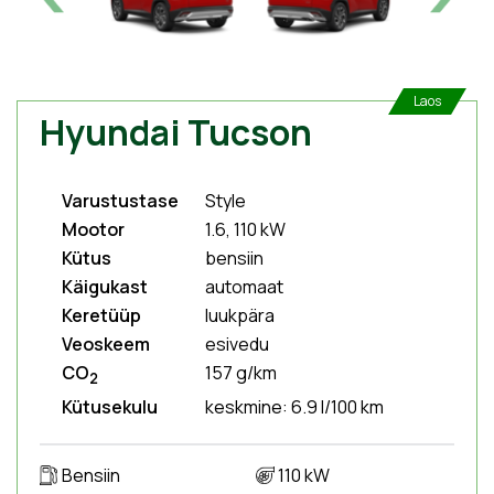
Laos
Hyundai Tucson
Varustustase
Style
Mootor
1.6, 110 kW
Kütus
bensiin
Käigukast
automaat
Keretüüp
luukpära
Veoskeem
esivedu
CO
157 g/km
2
Kütusekulu
keskmine: 6.9 l/100 km
Bensiin
110 kW