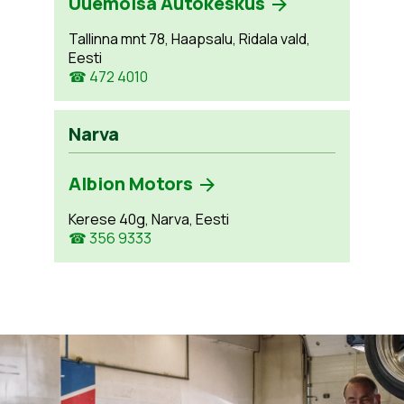
Uuemõisa Autokeskus
Tallinna mnt 78, Haapsalu, Ridala vald,
Eesti
☎ 472 4010
Narva
Albion Motors
Kerese 40g, Narva, Eesti
☎ 356 9333