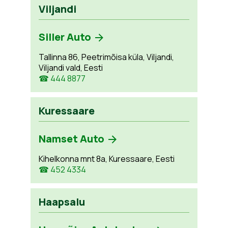
Viljandi
Siller Auto
Tallinna 86, Peetrimõisa küla, Viljandi,
Viljandi vald, Eesti
☎ 444 8877
Kuressaare
Namset Auto
Kihelkonna mnt 8a, Kuressaare, Eesti
☎ 452 4334
Haapsalu