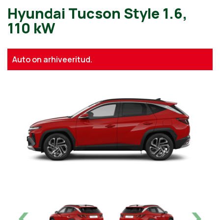
Hyundai Tucson Style 1.6,
Auto on arhiveeritud.
110 kW