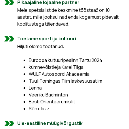
Pikaajaline lojaalne partner
Meie spetsialistide keskmine tööstaaž on 10
aastat, mille jooksul nad enda kogemust pidevalt
koolitustega täiendavad.
Toetame sporti ja kultuuri
Hiljuti oleme toetanud:
Euroopa kultuuripealinn Tartu 2024
kümnevõistleja Karel Tilga
WULF Autospordi Akadeemia
Tuuli Tomingas Tiim laskesuusatiim
Lenna
Veeriku Badminton
Eesti Orienteerumisliit
Sõru Jazz
Üle-eestiline müügivõrgustik