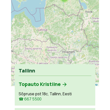
Tallinn
Topauto Kristiine
Leaflet
| ©
OpenStreetMap
Sõpruse pst 18c, Tallinn, Eesti
☎ 667 5500