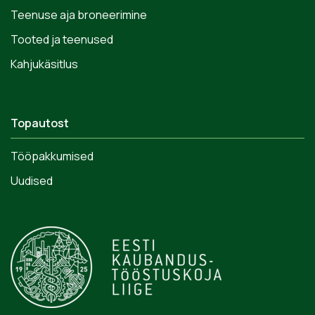
Teenuse aja broneerimine
Tooted ja teenused
Kahjukäsitlus
Topautost
Tööpakkumised
Uudised