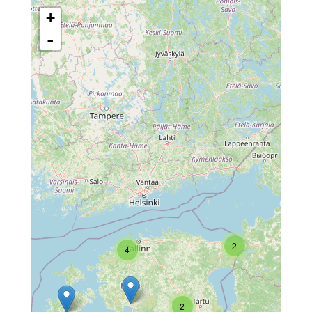
+
-
2
4
2