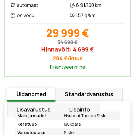
automaat
6.9 l/100 km
esivedu
157 g/km
29 999 €
34 698 €
Hinnavõit: 4 699 €
284 €/kuus
Finantseerimine
Üldandmed
Standardvarustus
Lisavarustus
Lisainfo
Mark ja mudel
Hyundai Tucson Style
Keretüüp
luukpära
Varustustase
Style