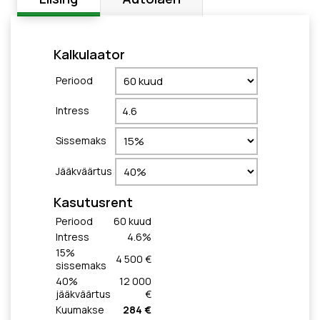
Kalkulaator
Periood
Intress
Sissemaks
Jääkväärtus
Kasutusrent
Periood
60
kuud
Intress
4.6
%
15
%
4 500 €
sissemaks
40
%
12 000
jääkväärtus
€
Kuumakse
284 €