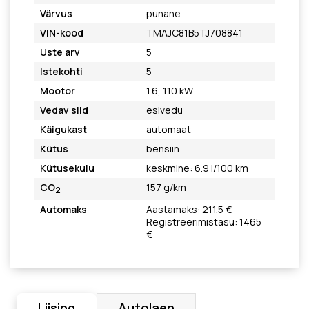
Värvus
punane
VIN-kood
TMAJC81B5TJ708841
Uste arv
5
Istekohti
5
Mootor
1.6, 110 kW
Vedav sild
esivedu
Käigukast
automaat
Kütus
bensiin
Kütusekulu
keskmine: 6.9 l/100 km
CO
157 g/km
2
Automaks
Aastamaks: 211.5 €
Registreerimistasu: 1465
€
Liising
Autolaen