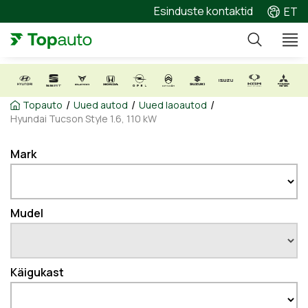
Esinduste kontaktid
ET
/
/
/
Topauto
Uued autod
Uued laoautod
Hyundai Tucson Style 1.6, 110 kW
Mark
Mudel
Käigukast