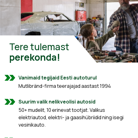
Tere tulemast
perekonda!
Vanimaid tegijaid Eesti autoturul
Mutlibränd-firma teerajajad aastast 1994
Suurim valik nelikveolisi autosid
50+ mudelit, 10 erinevat tootjat. Valikus
elektriautod, elektri- ja gaasihübriidid ning isegi
vesinikauto.