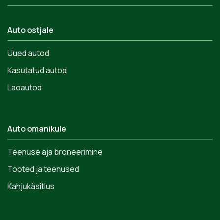
Auto ostjale
Uued autod
Kasutatud autod
Laoautod
Auto omanikule
Teenuse aja broneerimine
Tooted ja teenused
Kahjukäsitlus