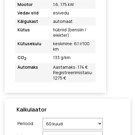
Mootor
1.6, 175 kW
Vedav sild
esivedu
Käigukast
automaat
Kütus
hübriid (bensiin /
elekter)
Kütusekulu
keskmine: 6.1 l/100
km
CO
133 g/km
2
Automaks
Aastamaks: 174 €
Registreerimistasu:
1275 €
Kalkulaator
Periood