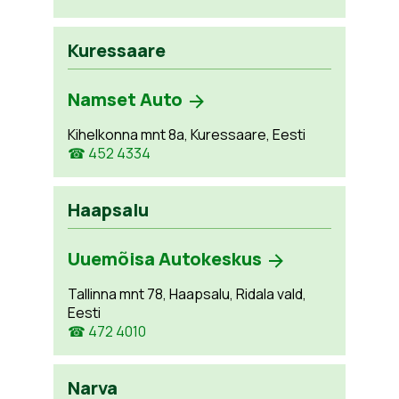
Kuressaare
Namset Auto
Kihelkonna mnt 8a, Kuressaare, Eesti
☎ 452 4334
Haapsalu
Uuemõisa Autokeskus
Tallinna mnt 78, Haapsalu, Ridala vald,
Eesti
☎ 472 4010
Narva