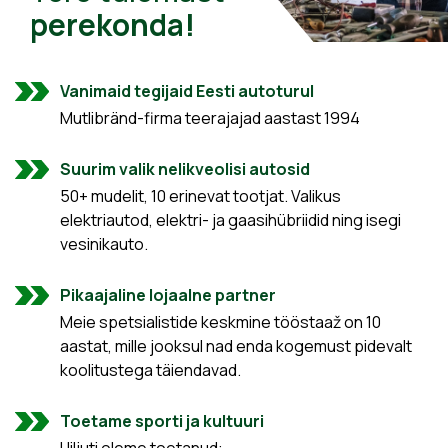
perekonda!
Vanimaid tegijaid Eesti autoturul
Mutlibränd-firma teerajajad aastast 1994
Suurim valik nelikveolisi autosid
50+ mudelit, 10 erinevat tootjat. Valikus
elektriautod, elektri- ja gaasihübriidid ning isegi
vesinikauto.
Pikaajaline lojaalne partner
Meie spetsialistide keskmine tööstaaž on 10
aastat, mille jooksul nad enda kogemust pidevalt
koolitustega täiendavad.
Toetame sporti ja kultuuri