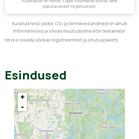
Kuumakse on näitlik. Lõplik kuumakse sõltub Teile
pakutavatest tingimustest.
Kuvatud hind, pildid, CO₂ ja tehnilised andmed on ainult
informatiivsed ja võivad muutuda ilma ette teatamata!
Hind ei sisalda sõiduki registreerimist ja ohutuspaketti.
Esindused
+
-