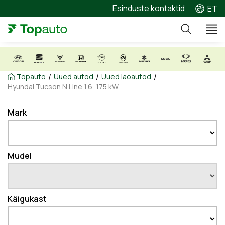
Esinduste kontaktid
ET
/
/
/
Topauto
Uued autod
Uued laoautod
Hyundai Tucson N Line 1.6, 175 kW
Mark
Mudel
Käigukast