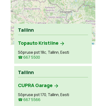
Tallinn
Topauto Kristiine
Leaflet
| ©
OpenStreetMap
Sõpruse pst 18c, Tallinn, Eesti
☎ 667 5500
Tallinn
CUPRA Garage
Sõpruse pst 170, Tallinn, Eesti
☎ 667 5566