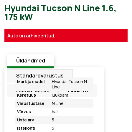
Hyundai Tucson N Line 1.6,
Auto on arhiveeritud.
175 kW
Üldandmed
Standardvarustus
Mark ja mudel
Hyundai Tucson N
Line
Lisavarustus
Lisainfo
Keretüüp
luukpära
Varustustase
N Line
Värvus
hall
Uste arv
5
Istekohti
5