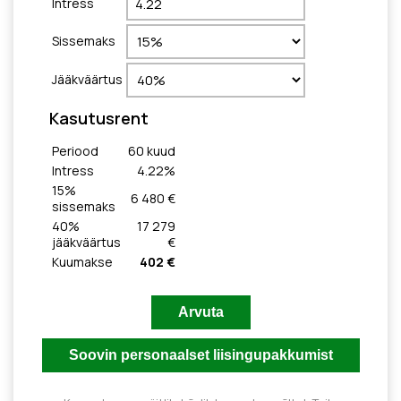
Intress
Sissemaks
Jääkväärtus
Kasutusrent
Periood
60
kuud
Intress
4.22
%
15
%
6 480 €
sissemaks
40
%
17 279
jääkväärtus
€
Kuumakse
402 €