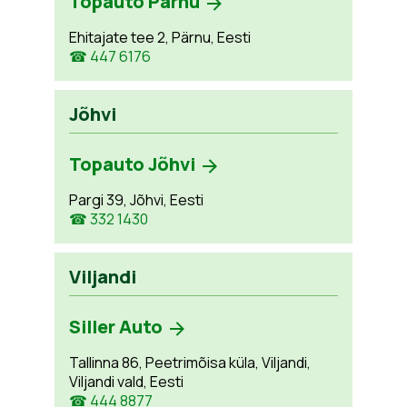
Topauto Pärnu
Ehitajate tee 2, Pärnu, Eesti
☎ 447 6176
Jõhvi
Topauto Jõhvi
Pargi 39, Jõhvi, Eesti
☎ 332 1430
Viljandi
Siller Auto
Tallinna 86, Peetrimõisa küla, Viljandi,
Viljandi vald, Eesti
☎ 444 8877