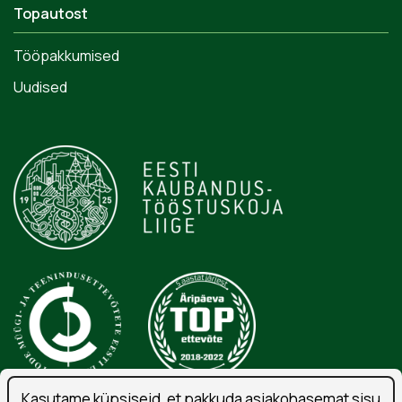
Topautost
Tööpakkumised
Uudised
Kasutame küpsiseid, et pakkuda asjakohasemat sisu