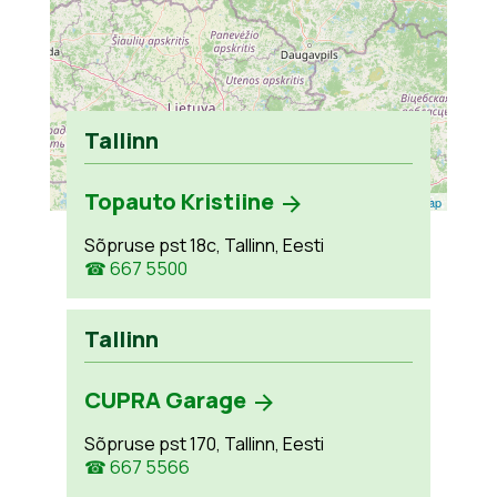
Tallinn
Topauto Kristiine
Leaflet
| ©
OpenStreetMap
Sõpruse pst 18c, Tallinn, Eesti
☎ 667 5500
Tallinn
CUPRA Garage
Sõpruse pst 170, Tallinn, Eesti
☎ 667 5566