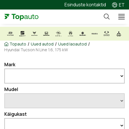
Esinduste kontaktid
ET
/
/
/
Topauto
Uued autod
Uued laoautod
Hyundai Tucson N Line 1.6, 175 kW
Mark
Mudel
Käigukast