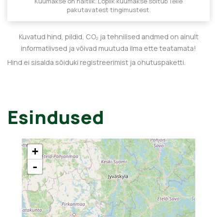
Kuumakse on näitlik. Lõplik kuumakse sõltub Teile
pakutavatest tingimustest.
Kuvatud hind, pildid, CO₂ ja tehnilised andmed on ainult
informatiivsed ja võivad muutuda ilma ette teatamata!
Hind ei sisalda sõiduki registreerimist ja ohutuspaketti.
Esindused
+
-