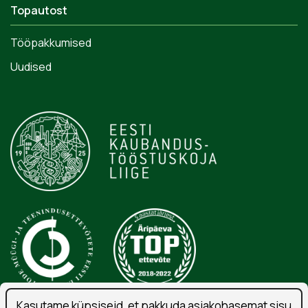
Topautost
Tööpakkumised
Uudised
Kasutame küpsiseid, et pakkuda asjakohasemat sisu