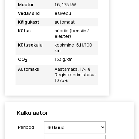
Mootor
1.6, 175 kW
Vedav sild
esivedu
Käigukast
automaat
Kütus
hübriid (bensiin /
elekter)
Kütusekulu
keskmine: 6.1 l/100
km
CO
133 g/km
2
Automaks
Aastamaks: 174 €
Registreerimistasu:
1275 €
Kalkulaator
Periood