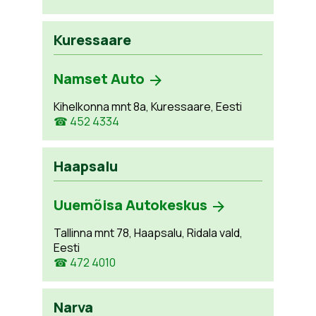
Kuressaare
Namset Auto
Kihelkonna mnt 8a, Kuressaare, Eesti
☎ 452 4334
Haapsalu
Uuemõisa Autokeskus
Tallinna mnt 78, Haapsalu, Ridala vald,
Eesti
☎ 472 4010
Narva