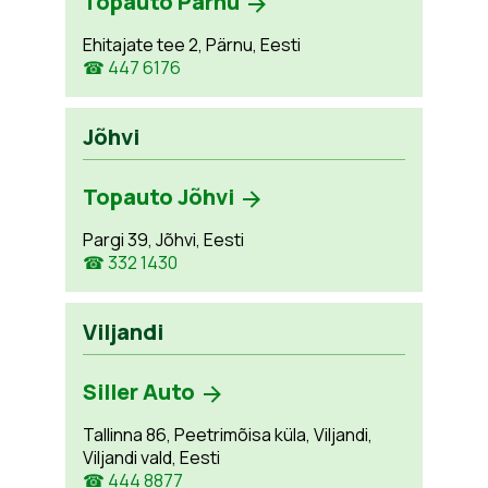
Topauto Pärnu
Ehitajate tee 2, Pärnu, Eesti
☎ 447 6176
Jõhvi
Topauto Jõhvi
Pargi 39, Jõhvi, Eesti
☎ 332 1430
Viljandi
Siller Auto
Tallinna 86, Peetrimõisa küla, Viljandi,
Viljandi vald, Eesti
☎ 444 8877