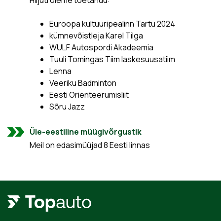
Hiljuti oleme toetanud:
Euroopa kultuuripealinn Tartu 2024
kümnevõistleja Karel Tilga
WULF Autospordi Akadeemia
Tuuli Tomingas Tiim laskesuusatiim
Lenna
Veeriku Badminton
Eesti Orienteerumisliit
Sõru Jazz
Üle-eestiline müügivõrgustik
Meil on edasimüüjad 8 Eesti linnas