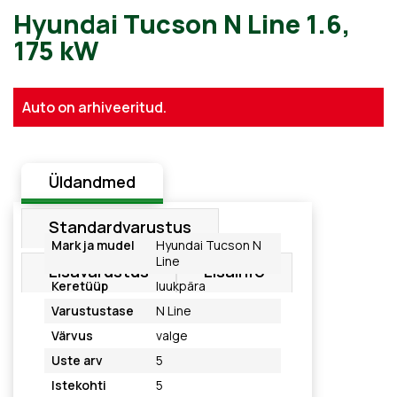
Hyundai Tucson N Line 1.6,
Auto on arhiveeritud.
175 kW
Üldandmed
Standardvarustus
Mark ja mudel
Hyundai Tucson N
Line
Lisavarustus
Lisainfo
Keretüüp
luukpära
Varustustase
N Line
Värvus
valge
Uste arv
5
Istekohti
5