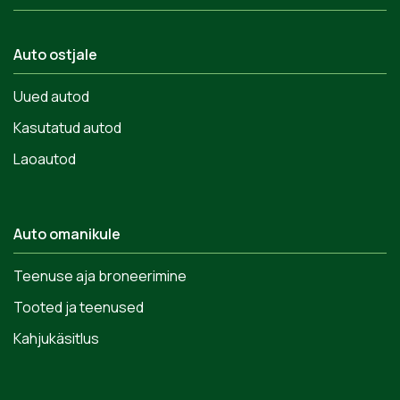
Auto ostjale
Uued autod
Kasutatud autod
Laoautod
Auto omanikule
Teenuse aja broneerimine
Tooted ja teenused
Kahjukäsitlus