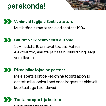
perekonda!
Vanimaid tegijaid Eesti autoturul
Mutlibränd-firma teerajajad aastast 1994
Suurim valik nelikveolisi autosid
50+ mudelit, 10 erinevat tootjat. Valikus
elektriautod, elektri- ja gaasihübriidid ning isegi
vesinikauto.
Pikaajaline lojaalne partner
Meie spetsialistide keskmine tööstaaž on 10
aastat, mille jooksul nad enda kogemust pidevalt
koolitustega täiendavad.
Toetame sporti ja kultuuri