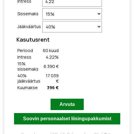
Intress
Sissemaks
Jääkväärtus
Kasutusrent
Periood
60
kuud
Intress
4.22
%
15
%
6 390 €
sissemaks
40
%
17 039
jääkväärtus
€
Kuumakse
396 €