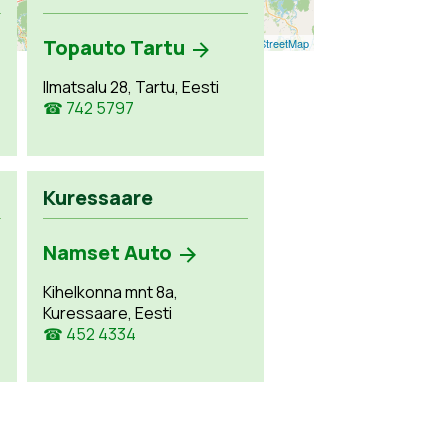
Topauto Tartu
Leaflet
| ©
OpenStreetMap
Ilmatsalu 28, Tartu, Eesti
☎ 742 5797
Kuressaare
Namset Auto
Kihelkonna mnt 8a,
Kuressaare, Eesti
☎ 452 4334