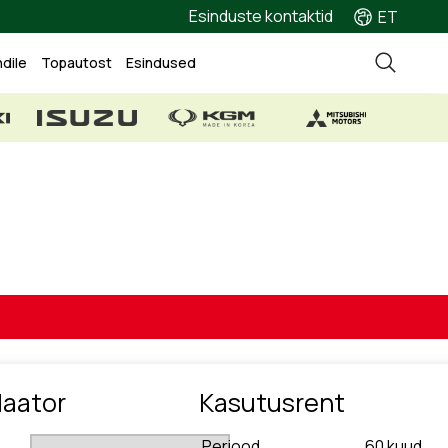
Esinduste kontaktid
ET
ndile
Topautost
Esindused
laator
Kasutusrent
Periood
60
kuud