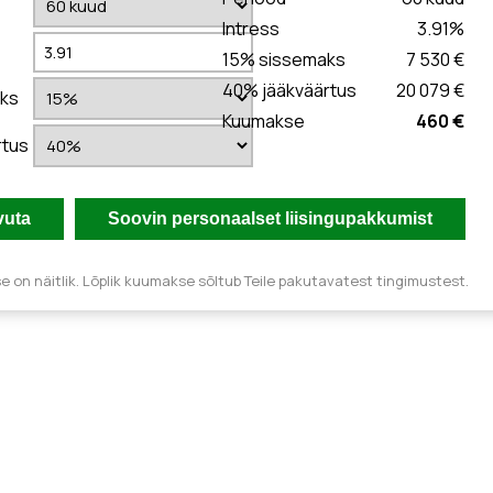
Intress
3.91
%
15
% sissemaks
7 530 €
40
% jääkväärtus
20 079 €
ks
Kuumakse
460 €
rtus
 on näitlik. Lõplik kuumakse sõltub Teile pakutavatest tingimustest.