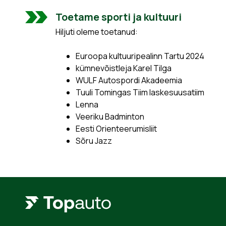
Toetame sporti ja kultuuri
Hiljuti oleme toetanud:
Euroopa kultuuripealinn Tartu 2024
kümnevõistleja Karel Tilga
WULF Autospordi Akadeemia
Tuuli Tomingas Tiim laskesuusatiim
Lenna
Veeriku Badminton
Eesti Orienteerumisliit
Sõru Jazz