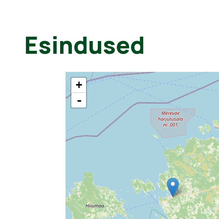
Esindused
+
-