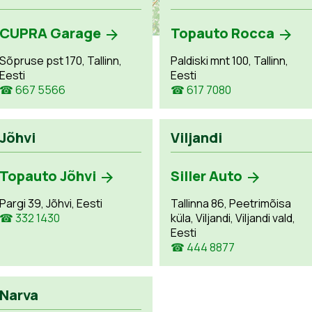
CUPRA Garage
Topauto Rocca
Sõpruse pst 170, Tallinn,
Paldiski mnt 100, Tallinn,
Eesti
Eesti
☎ 667 5566
☎ 617 7080
Jõhvi
Viljandi
Topauto Jõhvi
Siller Auto
Pargi 39, Jõhvi, Eesti
Tallinna 86, Peetrimõisa
☎ 332 1430
küla, Viljandi, Viljandi vald,
Eesti
☎ 444 8877
Narva