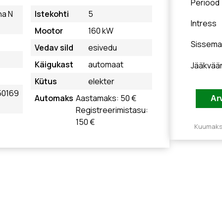
Periood
na N
Istekohti
5
Intress
Mootor
160 kW
Sissema
Vedav sild
esivedu
Käigukast
automaat
Jääkvää
Kütus
elekter
50169
Automaks
Aastamaks: 50 €
Registreerimistasu:
150 €
Kuumakse