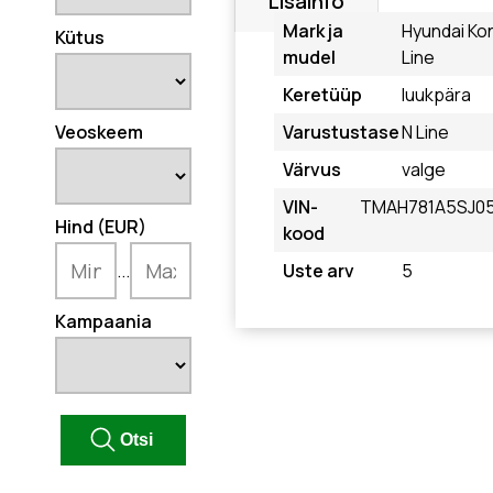
Lisainfo
Mark ja
Hyundai Ko
Kütus
mudel
Line
Keretüüp
luukpära
Veoskeem
Varustustase
N Line
Värvus
valge
VIN-
TMAH781A5SJ0
Hind (EUR)
kood
...
Uste arv
5
Kampaania