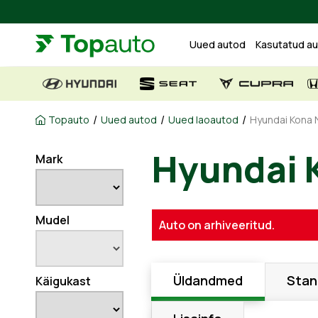
Uued autod
Kasutatud a
/
/
/
Topauto
Uued autod
Uued laoautod
Hyundai Kona 
Hyundai 
Mark
Mudel
Auto on arhiveeritud.
Üldandmed
Stan
Käigukast