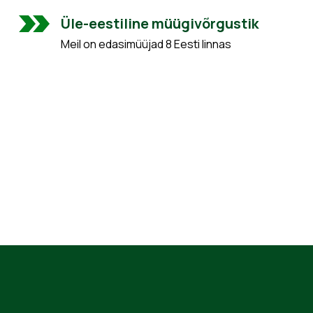
Üle-eestiline müügivõrgustik
Meil on edasimüüjad 8 Eesti linnas