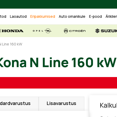
utod
Laoautod
Eripakkumised
Auto omanikule
E-pood
Äriklie
N Line 160 kW
Kona N Line 160 kW
dardvarustus
Lisavarustus
Kalku