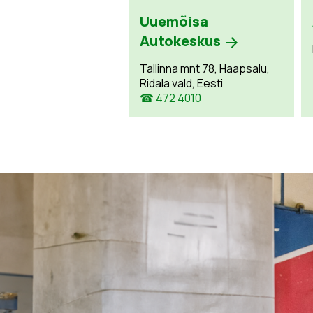
Uuemõisa
Autokeskus
Tallinna mnt 78, Haapsalu,
Ridala vald, Eesti
☎ 472 4010