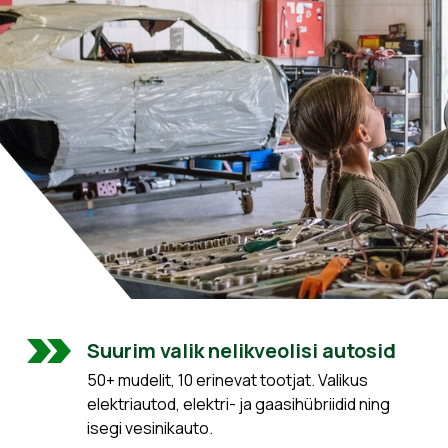
Suurim valik nelikveolisi autosid
50+ mudelit, 10 erinevat tootjat. Valikus
elektriautod, elektri- ja gaasihübriidid ning
isegi vesinikauto.