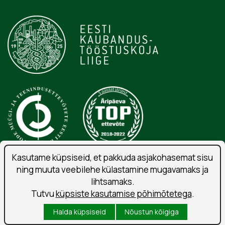
Kasutame küpsiseid, et pakkuda asjakohasemat sisu
ning muuta veebilehe külastamine mugavamaks ja
Isikuandmete töötlemise tingimused
lihtsamaks.
Liitu uudiskirjaga
Tutvu
küpsiste kasutamise põhimõtetega
.
Kasutustingimused
Halda küpsiseid
Nõustun kõigiga
Küpsised