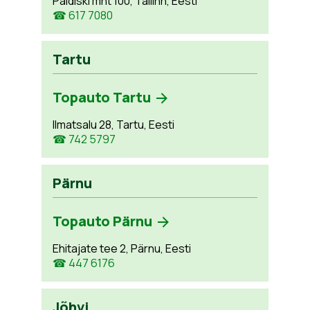
Paldiski mnt 100, Tallinn, Eesti
☎ 617 7080
Tartu
Topauto Tartu
Ilmatsalu 28, Tartu, Eesti
☎ 742 5797
Pärnu
Topauto Pärnu
Ehitajate tee 2, Pärnu, Eesti
☎ 447 6176
Jõhvi