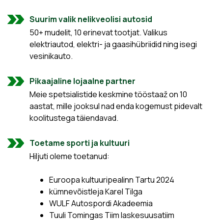
Suurim valik nelikveolisi autosid
50+ mudelit, 10 erinevat tootjat. Valikus
elektriautod, elektri- ja gaasihübriidid ning isegi
vesinikauto.
Pikaajaline lojaalne partner
Meie spetsialistide keskmine tööstaaž on 10
aastat, mille jooksul nad enda kogemust pidevalt
koolitustega täiendavad.
Toetame sporti ja kultuuri
Hiljuti oleme toetanud:
Euroopa kultuuripealinn Tartu 2024
kümnevõistleja Karel Tilga
WULF Autospordi Akadeemia
Tuuli Tomingas Tiim laskesuusatiim