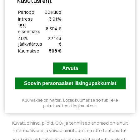
Kasutusrent
Periood
60
kuud
Intress
3.91
%
15
%
8 304 €
sissemaks
40
%
22 143
jääkväärtus
€
Kuumakse
508 €
Kuumakse on näitlik. Lõplik kuumakse sõltub Teile
pakutavatest tingimustest.
Kuvatud hind, pildid, CO₂ ja tehnilised andmed on ainult
informatiivsed ja võivad muutuda ilma ette teatamata!
Hind ei sisalda sõiduki registreerimist ja ohutuspaketti.