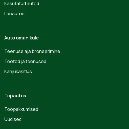
Kasutatud autod
Laoautod
Auto omanikule
Teenuse aja broneerimine
Tooted ja teenused
Kahjukäsitlus
Topautost
Tööpakkumised
Uudised