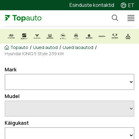
Esinduste kontaktid
ET
/
/
/
Topauto
Uued autod
Uued laoautod
Hyundai IONIQ 5 Style 239 kW
Mark
Mudel
Käigukast