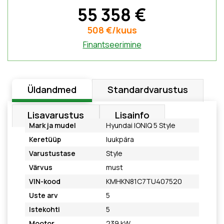
55 358 €
508 €/kuus
Finantseerimine
Üldandmed
Standardvarustus
Lisavarustus
Lisainfo
Mark ja mudel
Hyundai IONIQ 5 Style
Keretüüp
luukpära
Varustustase
Style
Värvus
must
VIN-kood
KMHKN81C7TU407520
Uste arv
5
Istekohti
5
Mootor
239 kW