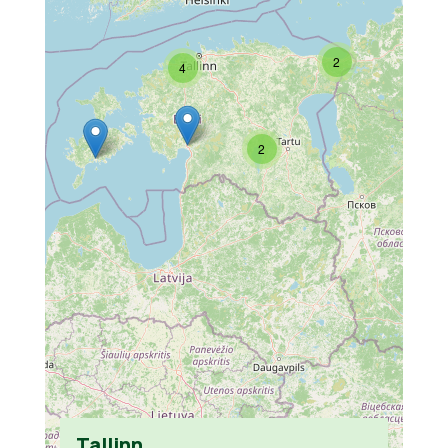
2
4
2
Tallinn