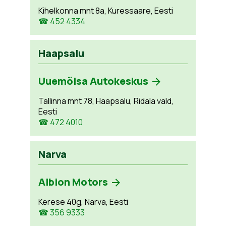
Kihelkonna mnt 8a, Kuressaare, Eesti
☎ 452 4334
Haapsalu
Uuemõisa Autokeskus
Tallinna mnt 78, Haapsalu, Ridala vald,
Eesti
☎ 472 4010
Narva
Albion Motors
Kerese 40g, Narva, Eesti
☎ 356 9333