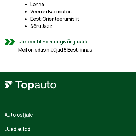
Lenna
Veeriku Badminton
Eesti Orienteerumisliit
Sõru Jazz
Üle-eestiline müügivõrgustik
Meil on edasimüüjad 8 Eesti linnas
Auto ostjale
Uued autod