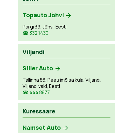
Topauto Jõhvi
Pargi 39, Jõhvi, Eesti
☎ 332 1430
Viljandi
Siller Auto
Tallinna 86, Peetrimõisa küla, Viljandi,
Viljandi vald, Eesti
☎ 444 8877
Kuressaare
Namset Auto