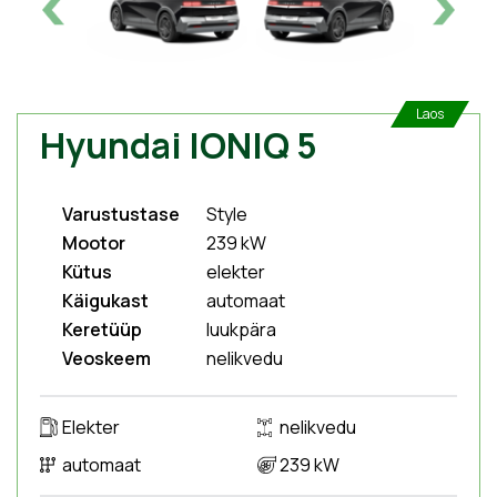
Laos
Hyundai IONIQ 5
Varustustase
Style
Mootor
239 kW
Kütus
elekter
Käigukast
automaat
Keretüüp
luukpära
Veoskeem
nelikvedu
Elekter
nelikvedu
automaat
239 kW