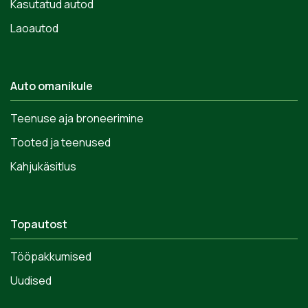
Kasutatud autod
Laoautod
Auto omanikule
Teenuse aja broneerimine
Tooted ja teenused
Kahjukäsitlus
Topautost
Tööpakkumised
Uudised