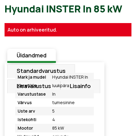
Hyundai INSTER In 85 kW
Auto on arhiveeritud.
Üldandmed
Standardvarustus
Mark ja mudel
Hyundai INSTER In
Lisavarustus
Lisainfo
Keretüüp
luukpära
Varustustase
In
Värvus
tumesinine
Uste arv
5
Istekohti
4
Mootor
85 kW