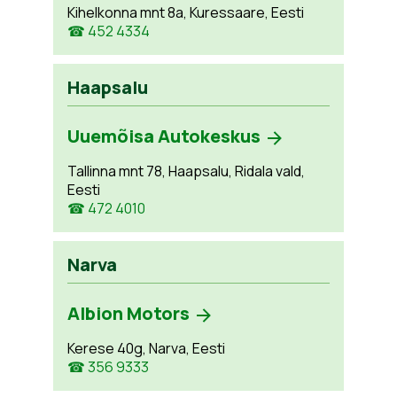
Kihelkonna mnt 8a, Kuressaare, Eesti
☎ 452 4334
Haapsalu
Uuemõisa Autokeskus
Tallinna mnt 78, Haapsalu, Ridala vald,
Eesti
☎ 472 4010
Narva
Albion Motors
Kerese 40g, Narva, Eesti
☎ 356 9333