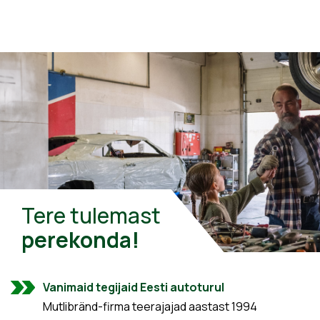
Tere tulemast
perekonda!
Vanimaid tegijaid Eesti autoturul
Mutlibränd-firma teerajajad aastast 1994