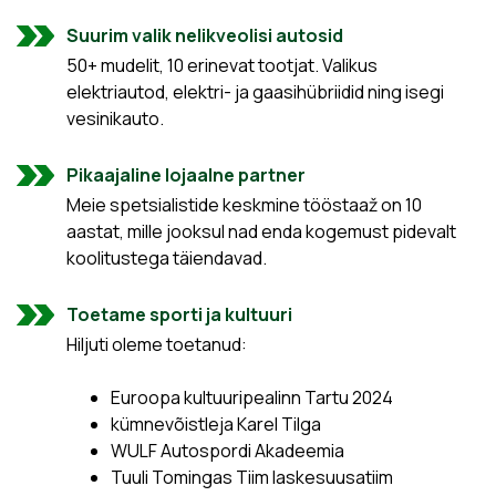
Suurim valik nelikveolisi autosid
50+ mudelit, 10 erinevat tootjat. Valikus
elektriautod, elektri- ja gaasihübriidid ning isegi
vesinikauto.
Pikaajaline lojaalne partner
Meie spetsialistide keskmine tööstaaž on 10
aastat, mille jooksul nad enda kogemust pidevalt
koolitustega täiendavad.
Toetame sporti ja kultuuri
Hiljuti oleme toetanud:
Euroopa kultuuripealinn Tartu 2024
kümnevõistleja Karel Tilga
WULF Autospordi Akadeemia
Tuuli Tomingas Tiim laskesuusatiim