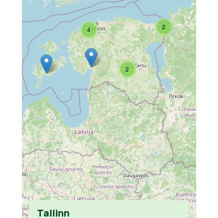
2
4
2
Tallinn