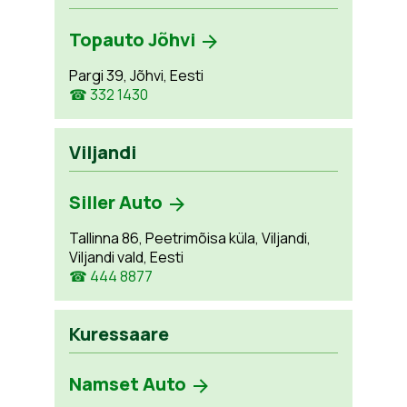
Topauto Jõhvi
Pargi 39, Jõhvi, Eesti
☎ 332 1430
Viljandi
Siller Auto
Tallinna 86, Peetrimõisa küla, Viljandi,
Viljandi vald, Eesti
☎ 444 8877
Kuressaare
Namset Auto