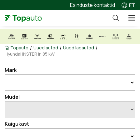
Esinduste kontaktid
ET
/
/
/
Topauto
Uued autod
Uued laoautod
Hyundai INSTER In 85 kW
Mark
Mudel
Käigukast