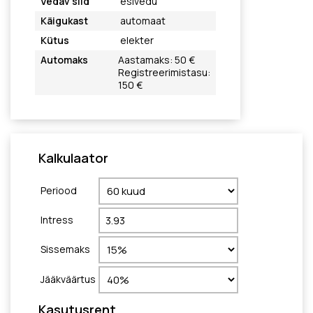
Vedav sild
esivedu
Käigukast
automaat
Kütus
elekter
Automaks
Aastamaks: 50 €
Registreerimistasu:
150 €
Kalkulaator
Periood
Intress
Sissemaks
Jääkväärtus
Kasutusrent