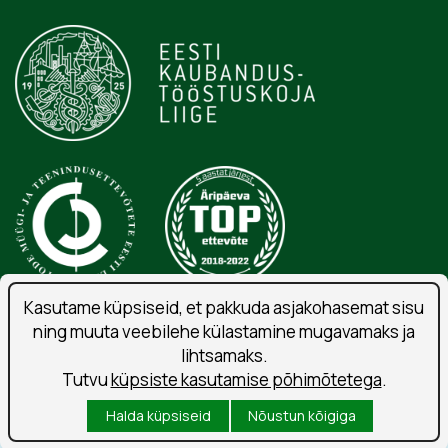
Kasutame küpsiseid, et pakkuda asjakohasemat sisu
ning muuta veebilehe külastamine mugavamaks ja
Isikuandmete töötlemise tingimused
lihtsamaks.
Liitu uudiskirjaga
Tutvu
küpsiste kasutamise põhimõtetega
.
Kasutustingimused
Halda küpsiseid
Nõustun kõigiga
Küpsised