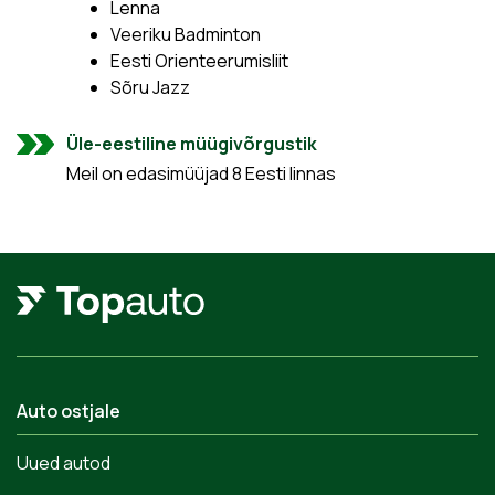
Lenna
Veeriku Badminton
Eesti Orienteerumisliit
Sõru Jazz
Üle-eestiline müügivõrgustik
Meil on edasimüüjad 8 Eesti linnas
Auto ostjale
Uued autod