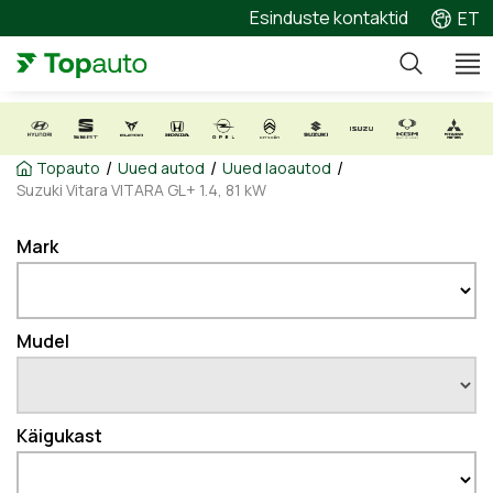
Esinduste kontaktid
ET
/
/
/
Topauto
Uued autod
Uued laoautod
Suzuki Vitara VITARA GL+ 1.4, 81 kW
Mark
Mudel
Käigukast