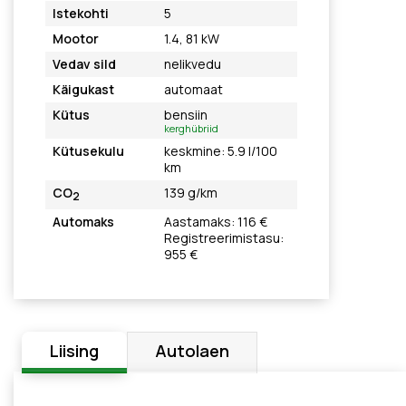
Istekohti
5
Mootor
1.4, 81 kW
Vedav sild
nelikvedu
Käigukast
automaat
Kütus
bensiin
kerghübriid
Kütusekulu
keskmine: 5.9 l/100
km
CO
139 g/km
2
Automaks
Aastamaks: 116 €
Registreerimistasu:
955 €
Liising
Autolaen