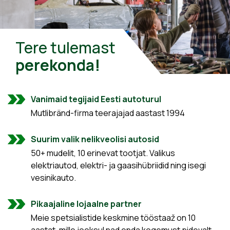
Tere tulemast
perekonda!
Vanimaid tegijaid Eesti autoturul
Mutlibränd-firma teerajajad aastast 1994
Suurim valik nelikveolisi autosid
50+ mudelit, 10 erinevat tootjat. Valikus
elektriautod, elektri- ja gaasihübriidid ning isegi
vesinikauto.
Pikaajaline lojaalne partner
Meie spetsialistide keskmine tööstaaž on 10