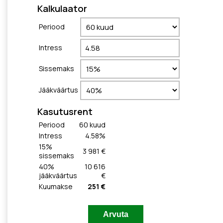
Kalkulaator
Periood
Intress
Sissemaks
Jääkväärtus
Kasutusrent
Periood
60
kuud
Intress
4.58
%
15
%
3 981 €
sissemaks
40
%
10 616
jääkväärtus
€
Kuumakse
251 €