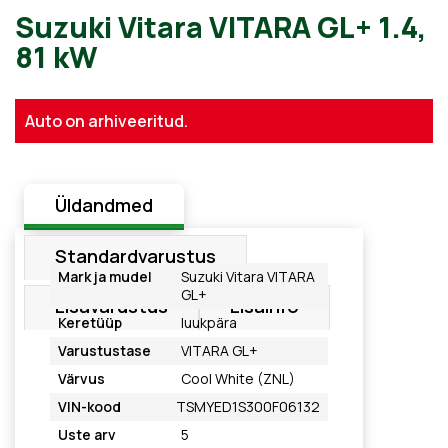
Suzuki Vitara VITARA GL+ 1.
Auto on arhiveeritud.
81 kW
Üldandmed
Standardvarustus
Mark ja mudel
Suzuki Vitara VITARA
GL+
Lisavarustus
Lisainfo
Keretüüp
luukpära
Varustustase
VITARA GL+
Värvus
Cool White (ZNL)
VIN-kood
TSMYED1S300F06132
Uste arv
5