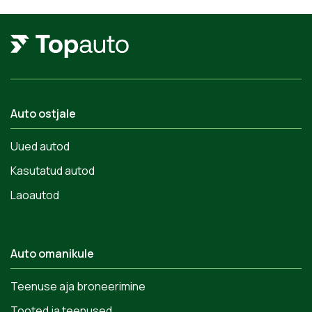
Auto ostjale
Uued autod
Kasutatud autod
Laoautod
Auto omanikule
Teenuse aja broneerimine
Tooted ja teenused