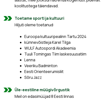
aastat, mille jooksul nad enda kogemust pidevalt
koolitustega täiendavad.
Toetame sporti ja kultuuri
Hiljuti oleme toetanud:
Euroopa kultuuripealinn Tartu 2024
kümnevõistleja Karel Tilga
WULF Autospordi Akadeemia
Tuuli Tomingas Tiim laskesuusatiim
Lenna
Veeriku Badminton
Eesti Orienteerumisliit
Sõru Jazz
Üle-eestiline müügivõrgustik
Meil on edasimüüjad 8 Eesti linnas