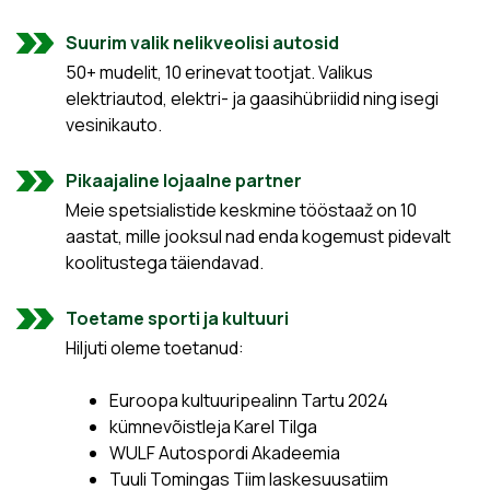
Suurim valik nelikveolisi autosid
50+ mudelit, 10 erinevat tootjat. Valikus
elektriautod, elektri- ja gaasihübriidid ning isegi
vesinikauto.
Pikaajaline lojaalne partner
Meie spetsialistide keskmine tööstaaž on 10
aastat, mille jooksul nad enda kogemust pidevalt
koolitustega täiendavad.
Toetame sporti ja kultuuri
Hiljuti oleme toetanud:
Euroopa kultuuripealinn Tartu 2024
kümnevõistleja Karel Tilga
WULF Autospordi Akadeemia
Tuuli Tomingas Tiim laskesuusatiim