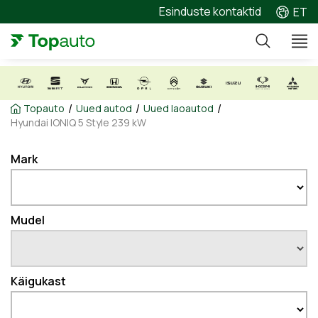
Esinduste kontaktid
ET
/
/
/
Topauto
Uued autod
Uued laoautod
Hyundai IONIQ 5 Style 239 kW
Mark
Mudel
Käigukast