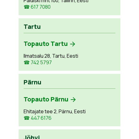
Paldiski mnt 100, Tallinn, Eesti
☎ 617 7080
Tartu
Topauto Tartu
Ilmatsalu 28, Tartu, Eesti
☎ 742 5797
Pärnu
Topauto Pärnu
Ehitajate tee 2, Pärnu, Eesti
☎ 447 6176
Jõhvi