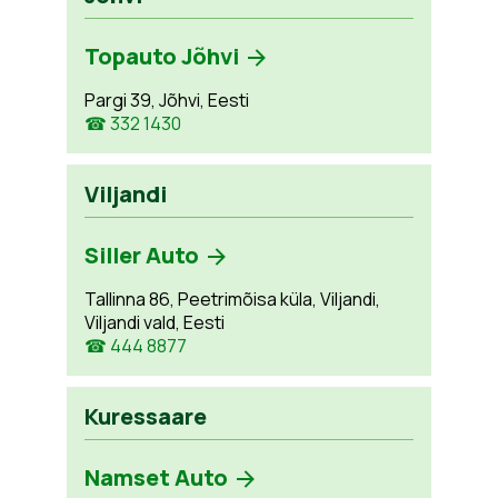
Topauto Jõhvi
Pargi 39, Jõhvi, Eesti
☎ 332 1430
Viljandi
Siller Auto
Tallinna 86, Peetrimõisa küla, Viljandi,
Viljandi vald, Eesti
☎ 444 8877
Kuressaare
Namset Auto