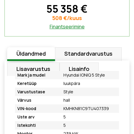
55 358 €
508 €/kuus
Finantseerimine
Üldandmed
Standardvarustus
Lisavarustus
Lisainfo
Mark ja mudel
Hyundai IONIQ 5 Style
Keretüüp
luukpära
Varustustase
Style
Värvus
hall
VIN-kood
KMHKN81C9TU407339
Uste arv
5
Istekohti
5
Mootor
239 kW