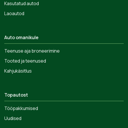
Kasutatud autod
Laoautod
Auto omanikule
Teenuse aja broneerimine
Tooted ja teenused
Kahjukäsitlus
Topautost
Tööpakkumised
Uudised