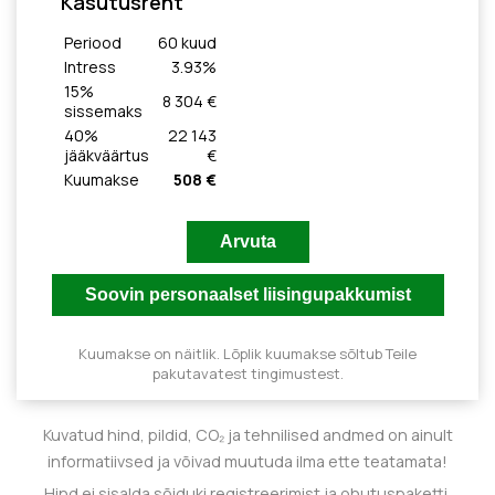
Kasutusrent
Periood
60
kuud
Intress
3.93
%
15
%
8 304 €
sissemaks
40
%
22 143
jääkväärtus
€
Kuumakse
508 €
Kuumakse on näitlik. Lõplik kuumakse sõltub Teile
pakutavatest tingimustest.
Kuvatud hind, pildid, CO₂ ja tehnilised andmed on ainult
informatiivsed ja võivad muutuda ilma ette teatamata!
Hind ei sisalda sõiduki registreerimist ja ohutuspaketti.