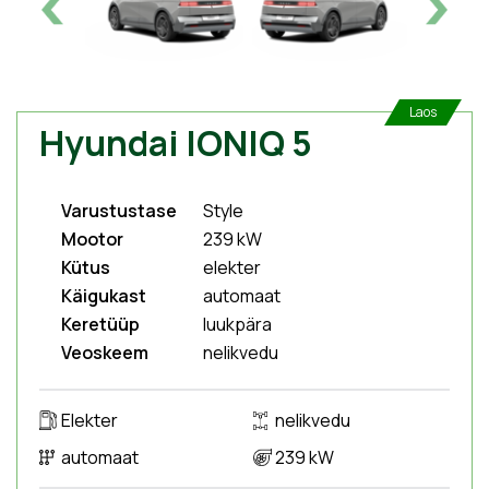
Laos
Hyundai IONIQ 5
Varustustase
Style
Mootor
239 kW
Kütus
elekter
Käigukast
automaat
Keretüüp
luukpära
Veoskeem
nelikvedu
Elekter
nelikvedu
automaat
239 kW