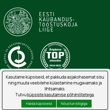
Kasutame küpsiseid, et pakkuda asjakohasemat sisu
ning muuta veebilehe külastamine mugavamaks ja
Isikuandmete töötlemise tingimused
lihtsamaks.
Liitu uudiskirjaga
Tutvu
küpsiste kasutamise põhimõtetega
.
Kasutustingimused
Halda küpsiseid
Nõustun kõigiga
Küpsised