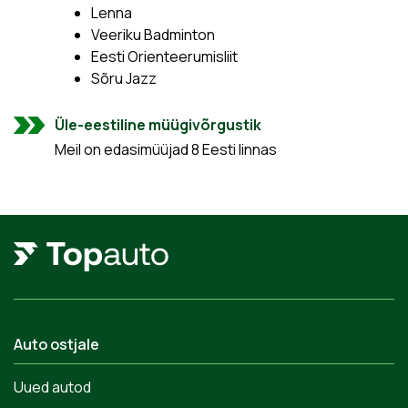
Lenna
Veeriku Badminton
Eesti Orienteerumisliit
Sõru Jazz
Üle-eestiline müügivõrgustik
Meil on edasimüüjad 8 Eesti linnas
Auto ostjale
Uued autod