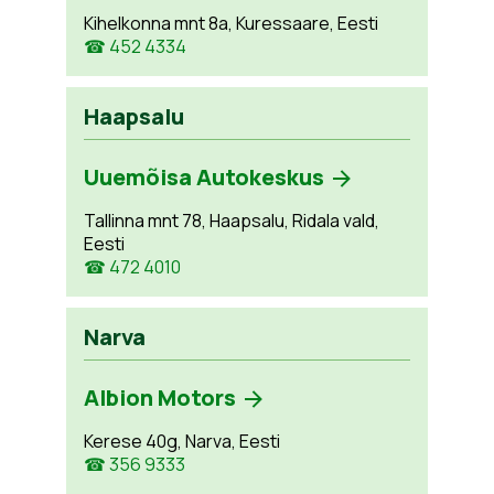
Kihelkonna mnt 8a, Kuressaare, Eesti
☎ 452 4334
Haapsalu
Uuemõisa Autokeskus
Tallinna mnt 78, Haapsalu, Ridala vald,
Eesti
☎ 472 4010
Narva
Albion Motors
Kerese 40g, Narva, Eesti
☎ 356 9333