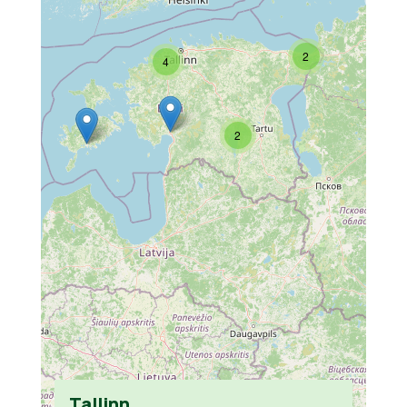
2
4
2
Tallinn