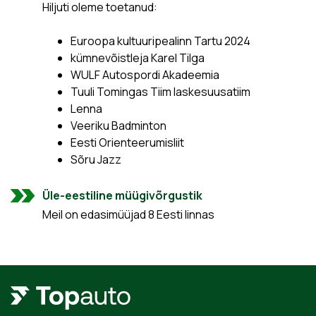
Hiljuti oleme toetanud:
Euroopa kultuuripealinn Tartu 2024
kümnevõistleja Karel Tilga
WULF Autospordi Akadeemia
Tuuli Tomingas Tiim laskesuusatiim
Lenna
Veeriku Badminton
Eesti Orienteerumisliit
Sõru Jazz
Üle-eestiline müügivõrgustik
Meil on edasimüüjad 8 Eesti linnas