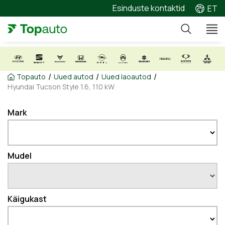
Esinduste kontaktid
ET
/
/
/
Topauto
Uued autod
Uued laoautod
Hyundai Tucson Style 1.6, 110 kW
Mark
Mudel
Käigukast