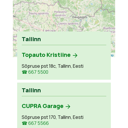
Tallinn
Topauto Kristiine
Leaflet
| ©
OpenStreetMap
Sõpruse pst 18c, Tallinn, Eesti
☎ 667 5500
Tallinn
CUPRA Garage
Sõpruse pst 170, Tallinn, Eesti
☎ 667 5566