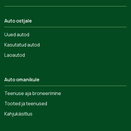
Auto ostjale
Uued autod
Kasutatud autod
Laoautod
Auto omanikule
Teenuse aja broneerimine
Tooted ja teenused
Kahjukäsitlus