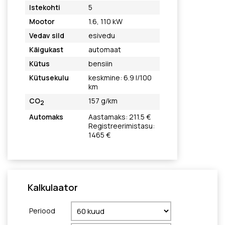
Istekohti
5
Mootor
1.6, 110 kW
Vedav sild
esivedu
Käigukast
automaat
Kütus
bensiin
Kütusekulu
keskmine: 6.9 l/100
km
CO
157 g/km
2
Automaks
Aastamaks: 211.5 €
Registreerimistasu:
1465 €
Kalkulaator
Periood