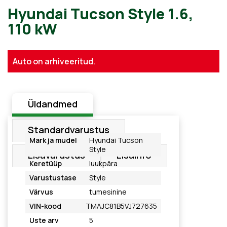
Hyundai Tucson Style 1.6,
Auto on arhiveeritud.
110 kW
Üldandmed
Standardvarustus
Mark ja mudel
Hyundai Tucson
Style
Lisavarustus
Lisainfo
Keretüüp
luukpära
Varustustase
Style
Värvus
tumesinine
VIN-kood
TMAJC81B5VJ727635
Uste arv
5