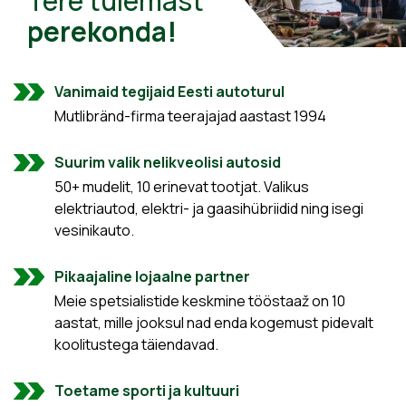
Tere tulemast
perekonda!
Vanimaid tegijaid Eesti autoturul
Mutlibränd-firma teerajajad aastast 1994
Suurim valik nelikveolisi autosid
50+ mudelit, 10 erinevat tootjat. Valikus
elektriautod, elektri- ja gaasihübriidid ning isegi
vesinikauto.
Pikaajaline lojaalne partner
Meie spetsialistide keskmine tööstaaž on 10
aastat, mille jooksul nad enda kogemust pidevalt
koolitustega täiendavad.
Toetame sporti ja kultuuri