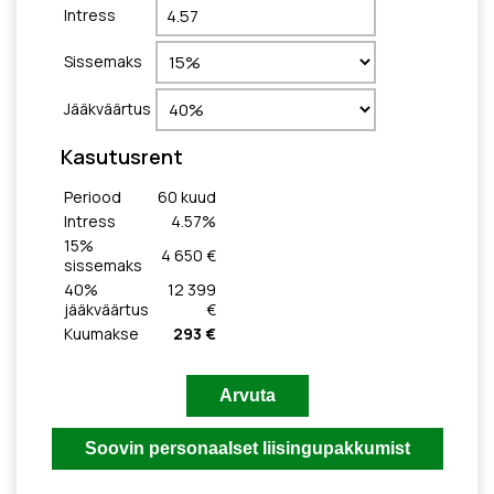
Intress
Sissemaks
Jääkväärtus
Kasutusrent
Periood
60
kuud
Intress
4.57
%
15
%
4 650 €
sissemaks
40
%
12 399
jääkväärtus
€
Kuumakse
293 €