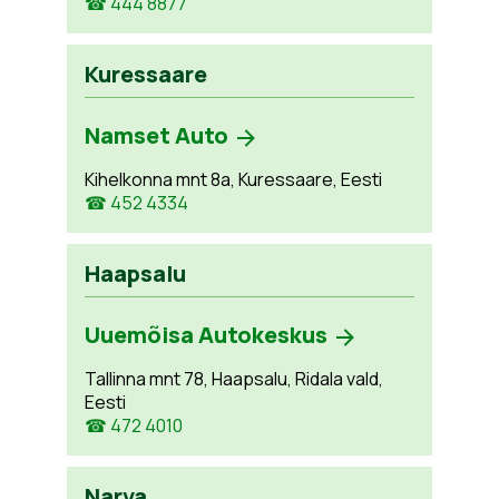
☎ 444 8877
Kuressaare
Namset Auto
Kihelkonna mnt 8a, Kuressaare, Eesti
☎ 452 4334
Haapsalu
Uuemõisa Autokeskus
Tallinna mnt 78, Haapsalu, Ridala vald,
Eesti
☎ 472 4010
Narva