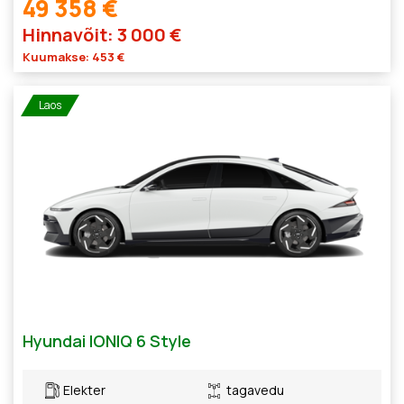
49 358 €
Hinnavõit: 3 000 €
Kuumakse: 453 €
Laos
Hyundai IONIQ 6 Style
Elekter
tagavedu