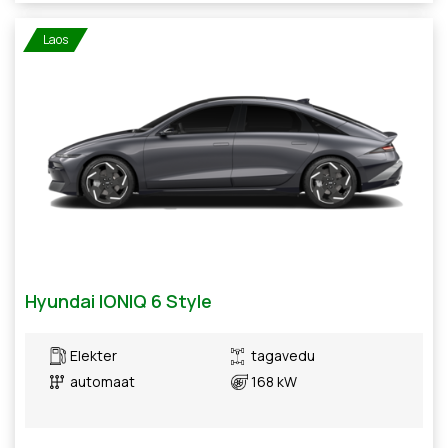
Laos
Hyundai IONIQ 6 Style
Elekter
tagavedu
automaat
168 kW