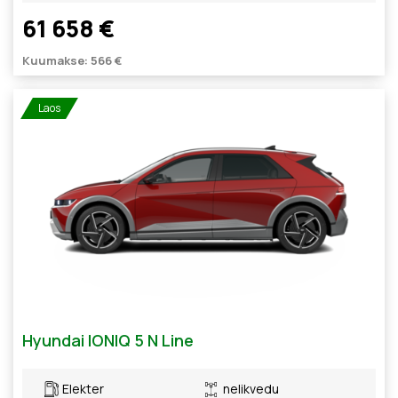
61 658 €
Kuumakse: 566 €
Laos
Hyundai IONIQ 5 N Line
Elekter
nelikvedu