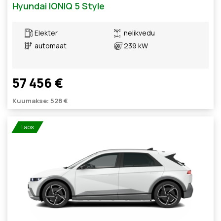
Hyundai IONIQ 5 Style
Elekter
nelikvedu
automaat
239 kW
57 456 €
Kuumakse: 528 €
Laos