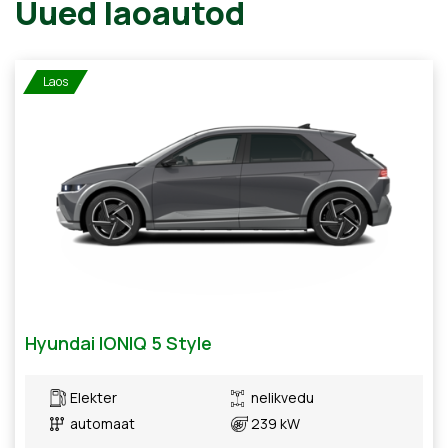
Uued laoautod
Laos
Hyundai IONIQ 5 Style
Elekter
nelikvedu
automaat
239 kW