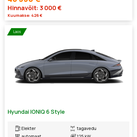
Hinnavõit: 3 000 €
Kuumakse: 426 €
Laos
Hyundai IONIQ 6 Style
Elekter
tagavedu
automaat
125 kW