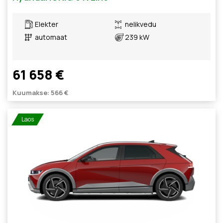
Elekter
nelikvedu
automaat
239 kW
61 658 €
Kuumakse: 566 €
Laos