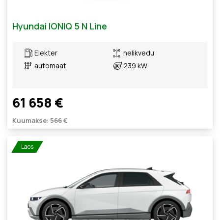
Hyundai IONIQ 5 N Line
Elekter
nelikvedu
automaat
239 kW
61 658 €
Kuumakse: 566 €
Laos