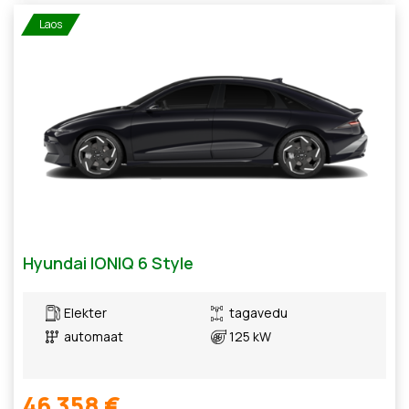
Laos
Hyundai IONIQ 6 Style
Elekter
tagavedu
automaat
125 kW
46 358 €