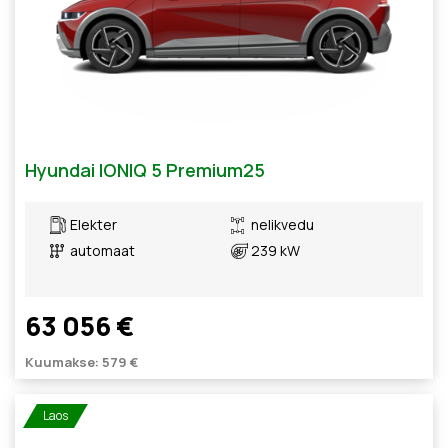
Hyundai IONIQ 5 Premium25
Elekter
nelikvedu
automaat
239 kW
63 056 €
Kuumakse: 579 €
Laos