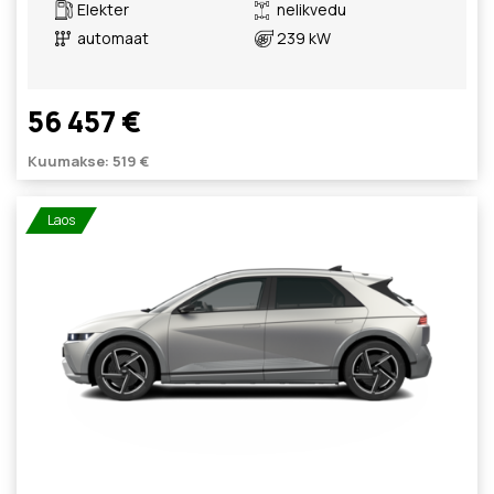
Elekter
nelikvedu
automaat
239 kW
56 457 €
Kuumakse: 519 €
Laos