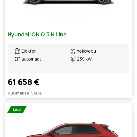
Hyundai IONIQ 5 N Line
Elekter
nelikvedu
automaat
239 kW
61 658 €
Kuumakse: 566 €
Laos