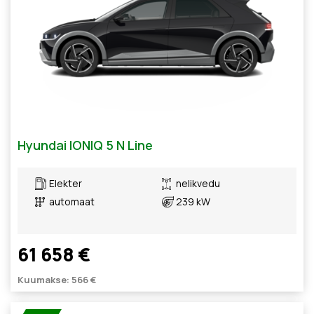
Hyundai IONIQ 5 N Line
Elekter
nelikvedu
automaat
239 kW
61 658 €
Kuumakse: 566 €