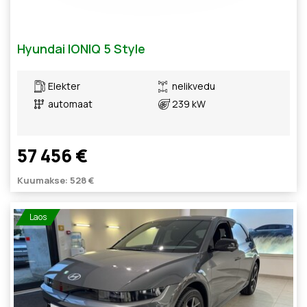
Hyundai IONIQ 5 Style
Elekter
nelikvedu
automaat
239 kW
57 456 €
Kuumakse: 528 €
Laos