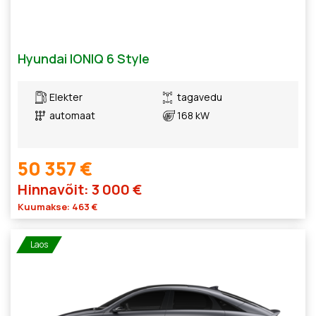
Hyundai IONIQ 6 Style
Elekter
tagavedu
automaat
168 kW
50 357 €
Hinnavõit: 3 000 €
Kuumakse: 463 €
Laos