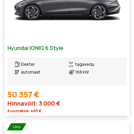
Hyundai IONIQ 6 Style
Elekter
tagavedu
automaat
168 kW
50 357 €
Hinnavõit: 3 000 €
Kuumakse: 463 €
Laos