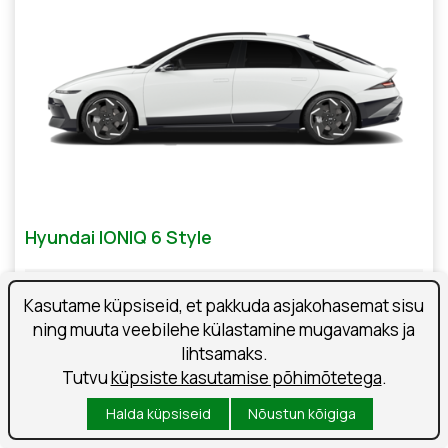
Hyundai IONIQ 6 Style
Elekter
tagavedu
Kasutame küpsiseid, et pakkuda asjakohasemat sisu
automaat
168 kW
ning muuta veebilehe külastamine mugavamaks ja
lihtsamaks.
Tutvu
küpsiste kasutamise põhimõtetega
.
50 357 €
Halda küpsiseid
Nõustun kõigiga
Hinnavõit: 3 000 €
Kuumakse: 463 €