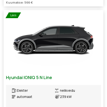
Kuumakse: 566 €
Laos
Hyundai IONIQ 5 N Line
Elekter
nelikvedu
automaat
239 kW