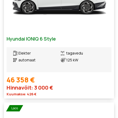
Hyundai IONIQ 6 Style
Elekter
tagavedu
automaat
125 kW
46 358 €
Hinnavõit: 3 000 €
Kuumakse: 426 €
Laos