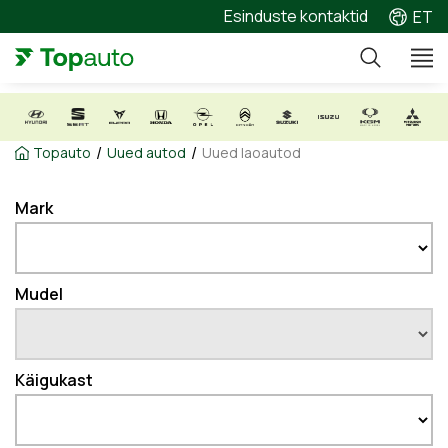
Esinduste kontaktid
ET
/
/
Topauto
Uued autod
Uued laoautod
Mark
Mudel
Käigukast