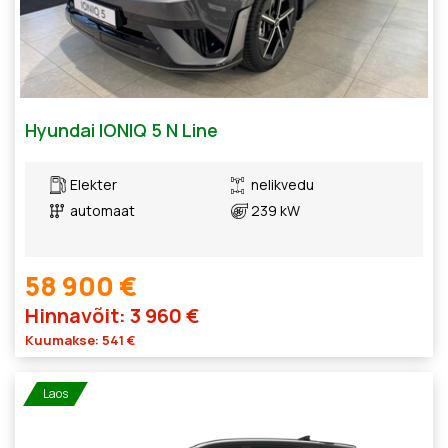
Hyundai IONIQ 5 N Line
Elekter
nelikvedu
automaat
239 kW
58 900 €
Hinnavõit: 3 960 €
Kuumakse: 541 €
Laos