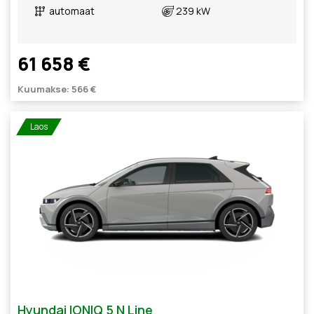
automaat
239 kW
61 658 €
Kuumakse: 566 €
Laos
Hyundai IONIQ 5 N Line