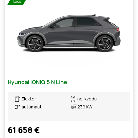
Laos
Hyundai IONIQ 5 N Line
Elekter
nelikvedu
automaat
239 kW
61 658 €