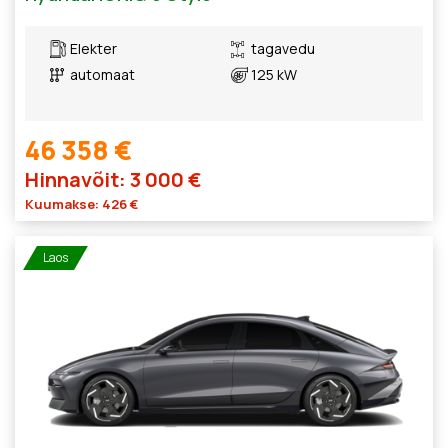
Elekter
tagavedu
automaat
125 kW
46 358 €
Hinnavõit: 3 000 €
Kuumakse: 426 €
Laos