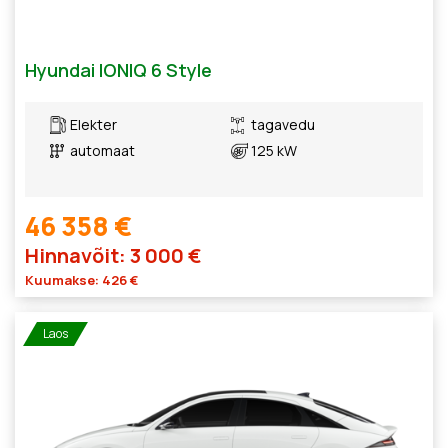
Hyundai IONIQ 6 Style
Elekter
tagavedu
automaat
125 kW
46 358 €
Hinnavõit: 3 000 €
Kuumakse: 426 €
Laos