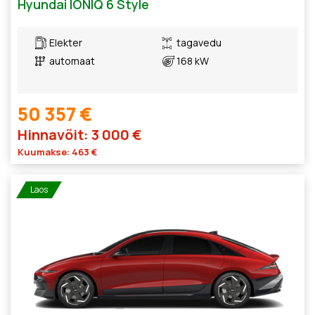
Hyundai IONIQ 6 Style
Elekter
tagavedu
automaat
168 kW
50 357 €
Hinnavõit: 3 000 €
Kuumakse: 463 €
Laos