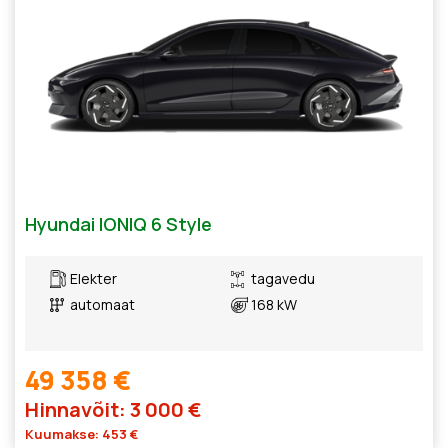
Hyundai IONIQ 6 Style
Elekter
tagavedu
automaat
168 kW
49 358 €
Hinnavõit: 3 000 €
Kuumakse: 453 €