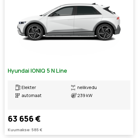
Hyundai IONIQ 5 N Line
Elekter
nelikvedu
automaat
239 kW
63 656 €
Kuumakse: 585 €