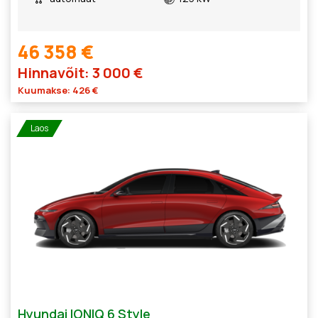
46 358 €
Hinnavõit: 3 000 €
Kuumakse: 426 €
Laos
Hyundai IONIQ 6 Style