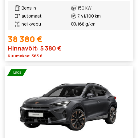
Bensiin
150 kW
automaat
7.4 l/100 km
nelikvedu
168 g/km
38 380 €
Hinnavõit: 5 380 €
Kuumakse: 363 €
Laos