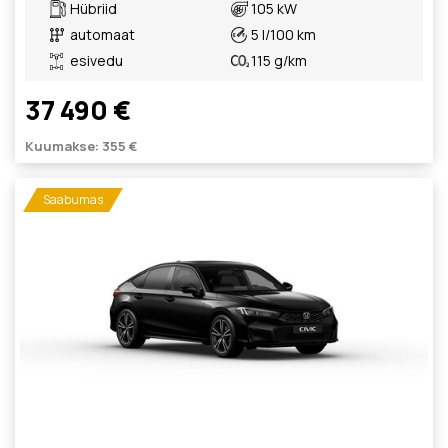
Hübriid
105 kW
automaat
5 l/100 km
esivedu
115 g/km
37 490 €
Kuumakse: 355 €
Saabumas