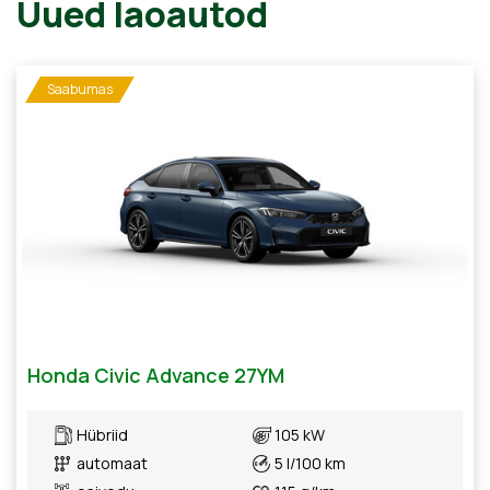
Uued laoautod
Saabumas
Honda Civic Advance 27YM
Hübriid
105 kW
automaat
5 l/100 km