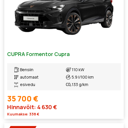
CUPRA Formentor Cupra
Bensiin
110 kW
automaat
5.9 l/100 km
esivedu
133 g/km
35 700 €
Hinnavõit: 4 630 €
Kuumakse: 338 €