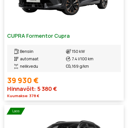
CUPRA Formentor Cupra
Bensiin
150 kW
automaat
7.4 l/100 km
nelikvedu
169 g/km
39 930 €
Hinnavõit: 5 380 €
Kuumakse: 378 €
Laos