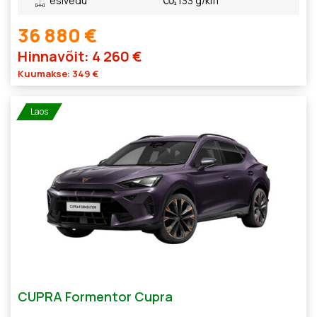
esivedu
133 g/km
36 880 €
Hinnavõit: 4 260 €
Kuumakse: 349 €
Laos
CUPRA Formentor Cupra