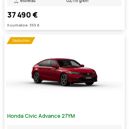
esivedu
115 g/km
37 490 €
Kuumakse: 355 €
Saabumas
Honda Civic Advance 27YM