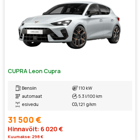
CUPRA Leon Cupra
Bensiin
110 kW
automaat
5.3 l/100 km
esivedu
121 g/km
31 500 €
Hinnavõit: 6 020 €
Kuumakse: 298 €