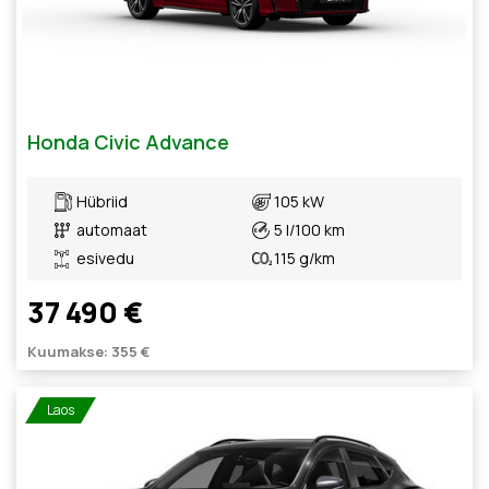
Honda Civic Advance
Hübriid
105 kW
automaat
5 l/100 km
esivedu
115 g/km
37 490 €
Kuumakse: 355 €
Laos