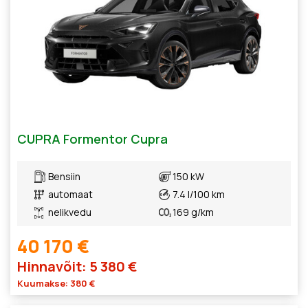
CUPRA Formentor Cupra
Bensiin
150 kW
automaat
7.4 l/100 km
nelikvedu
169 g/km
40 170 €
Hinnavõit: 5 380 €
Kuumakse: 380 €