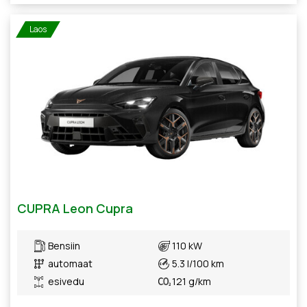
Laos
CUPRA Leon Cupra
Bensiin
110 kW
automaat
5.3 l/100 km
esivedu
121 g/km