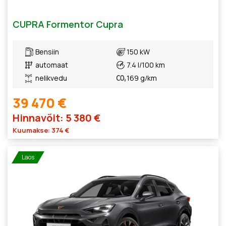
CUPRA Formentor Cupra
Bensiin
150 kW
automaat
7.4 l/100 km
nelikvedu
169 g/km
39 470 €
Hinnavõit: 5 380 €
Kuumakse: 374 €
Laos