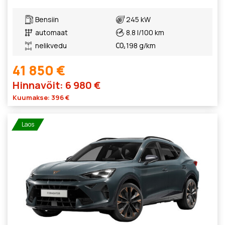
Bensiin
245 kW
automaat
8.8 l/100 km
nelikvedu
198 g/km
41 850 €
Hinnavõit: 6 980 €
Kuumakse: 396 €
Laos