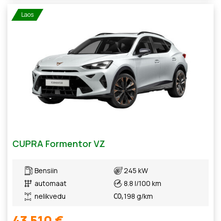
Laos
CUPRA Formentor VZ
Bensiin
245 kW
automaat
8.8 l/100 km
nelikvedu
198 g/km
43 510 €