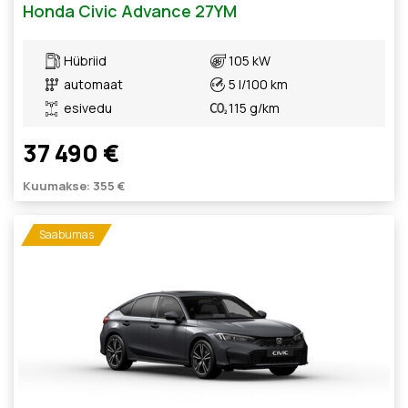
Honda Civic Advance 27YM
Hübriid
105 kW
automaat
5 l/100 km
esivedu
115 g/km
37 490 €
Kuumakse: 355 €
Saabumas