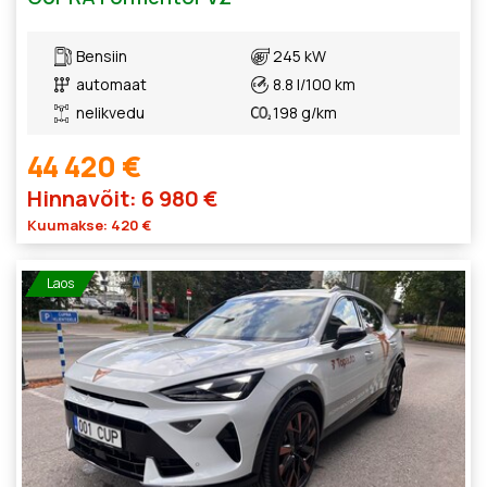
Bensiin
245 kW
automaat
8.8 l/100 km
nelikvedu
198 g/km
44 420 €
Hinnavõit: 6 980 €
Kuumakse: 420 €
Laos