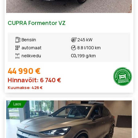
CUPRA Formentor VZ
Bensiin
245 kW
automaat
8.8 l/100 km
nelikvedu
199 g/km
44 990 €
Hinnavõit: 6 740 €
Kuumakse: 426 €
Laos