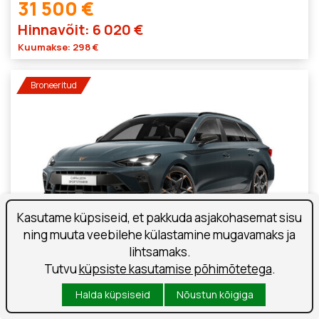
31 500 €
Hinnavõit: 6 020 €
Kuumakse: 298 €
Broneeritud
Kasutame küpsiseid, et pakkuda asjakohasemat sisu
ning muuta veebilehe külastamine mugavamaks ja
lihtsamaks.
Tutvu
küpsiste kasutamise põhimõtetega
.
CUPRA Leon Sportstourer Cupra
Halda küpsiseid
Nõustun kõigiga
Bensiin
150 kW