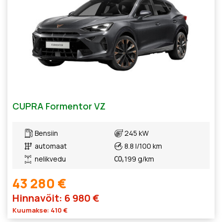
CUPRA Formentor VZ
Bensiin
245 kW
automaat
8.8 l/100 km
nelikvedu
199 g/km
43 280 €
Hinnavõit: 6 980 €
Kuumakse: 410 €