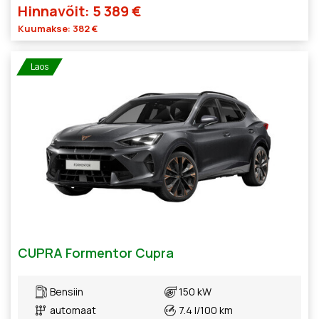
Hinnavõit: 5 389 €
Kuumakse: 382 €
Laos
CUPRA Formentor Cupra
Bensiin
150 kW
automaat
7.4 l/100 km