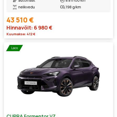
automaat
8.8 l/100 km
nelikvedu
198 g/km
43 510 €
Hinnavõit: 6 980 €
Kuumakse: 412 €
Laos
CUPRA Formentor VZ