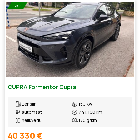
Laos
CUPRA Formentor Cupra
Bensiin
150 kW
automaat
7.4 l/100 km
nelikvedu
170 g/km
40 330 €