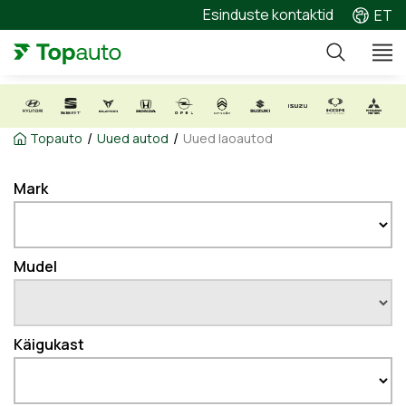
Esinduste kontaktid
ET
/
/
Topauto
Uued autod
Uued laoautod
Mark
Mudel
Käigukast