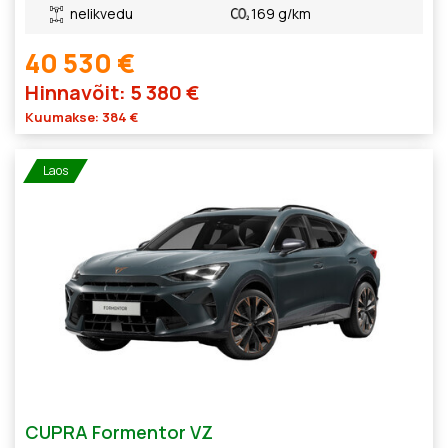
nelikvedu
169 g/km
40 530 €
Hinnavõit: 5 380 €
Kuumakse: 384 €
Laos
CUPRA Formentor VZ