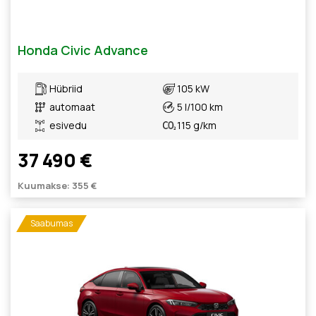
Honda Civic Advance
Hübriid
105 kW
automaat
5 l/100 km
esivedu
115 g/km
37 490 €
Kuumakse: 355 €
Saabumas