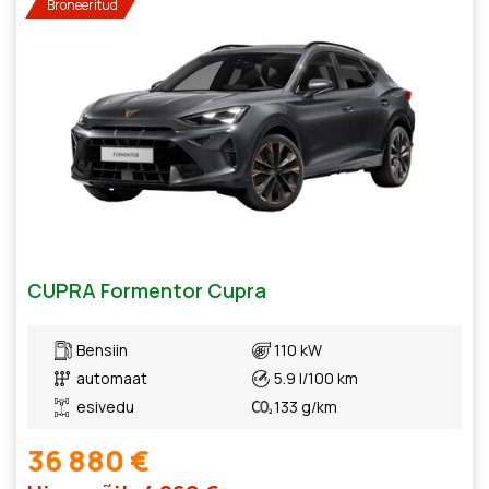
Broneeritud
CUPRA Formentor Cupra
Bensiin
110 kW
automaat
5.9 l/100 km
esivedu
133 g/km
36 880 €