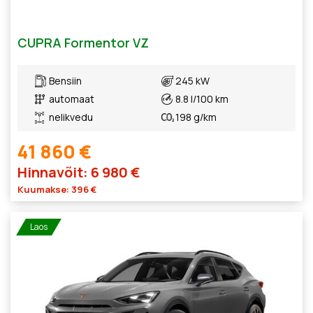
CUPRA Formentor VZ
Bensiin
245 kW
automaat
8.8 l/100 km
nelikvedu
198 g/km
41 860 €
Hinnavõit: 6 980 €
Kuumakse: 396 €
Laos