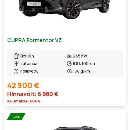
CUPRA Formentor VZ
Bensiin
245 kW
automaat
8.8 l/100 km
nelikvedu
198 g/km
42 900 €
Hinnavõit: 6 980 €
Kuumakse: 406 €
Laos