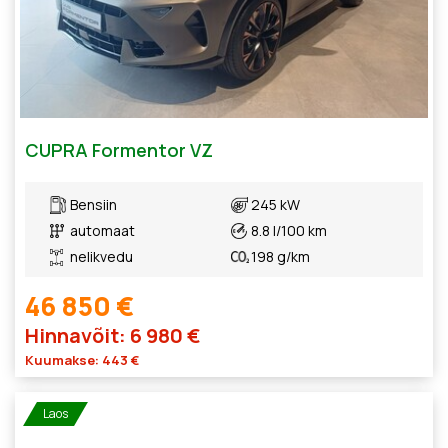
CUPRA Formentor VZ
Bensiin
245 kW
automaat
8.8 l/100 km
nelikvedu
198 g/km
46 850 €
Hinnavõit: 6 980 €
Kuumakse: 443 €
Laos