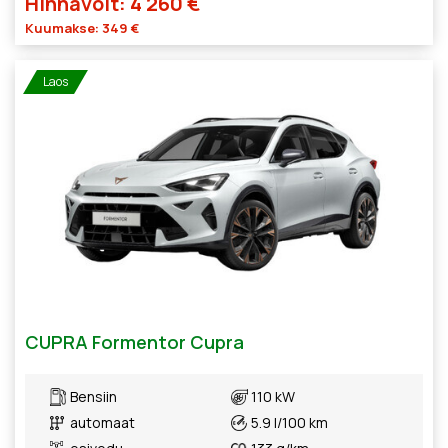
Hinnavõit: 4 260 €
Kuumakse: 349 €
Laos
CUPRA Formentor Cupra
Bensiin
110 kW
automaat
5.9 l/100 km