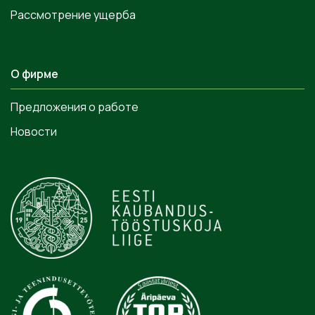
Рассмотрение ущерба
О фирме
Предложения о работе
Новости