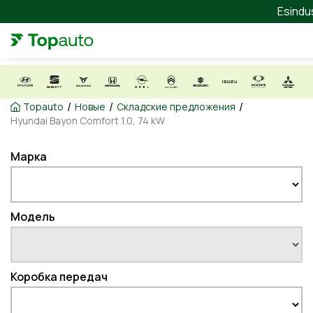
Esindu
/
/
/
Topauto
Новые
Складские предложения
Hyundai Bayon Comfort 1.0, 74 kW
Марка
Модель
Коробка передач