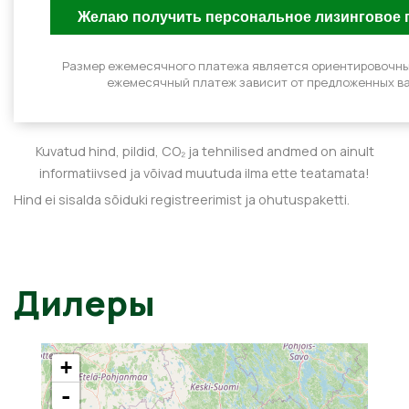
Размер ежемесячного платежа является ориентировочн
ежемесячный платеж зависит от предложенных ва
Kuvatud hind, pildid, CO₂ ja tehnilised andmed on ainult
informatiivsed ja võivad muutuda ilma ette teatamata!
Hind ei sisalda sõiduki registreerimist ja ohutuspaketti.
Дилеры
+
-