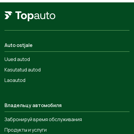
Auto ostjale
Uued autod
Kasutatud autod
Laoautod
Владельцу автомобиля
Забронируй время обслуживания
Продукты и услуги