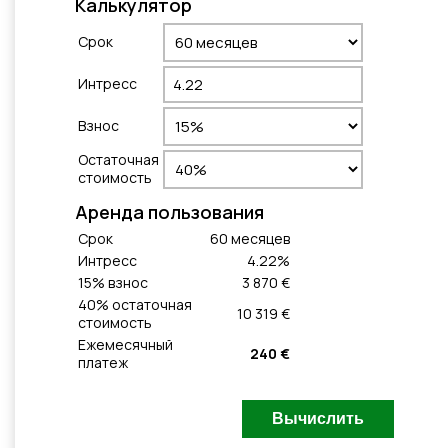
Калькулятор
Cрок
Интресс
Взнос
Остаточная
стоимость
Aренда пользования
Cрок
60
месяцeв
Интресс
4.22
%
15
% взнос
3 870 €
40
% остаточная
10 319 €
стоимость
Ежемесячный
240 €
платеж