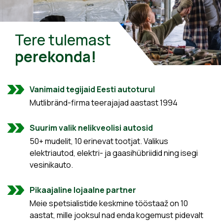
Tere tulemast
perekonda!
Vanimaid tegijaid Eesti autoturul
Mutlibränd-firma teerajajad aastast 1994
Suurim valik nelikveolisi autosid
50+ mudelit, 10 erinevat tootjat. Valikus
elektriautod, elektri- ja gaasihübriidid ning isegi
vesinikauto.
Pikaajaline lojaalne partner
Meie spetsialistide keskmine tööstaaž on 10
aastat, mille jooksul nad enda kogemust pidevalt