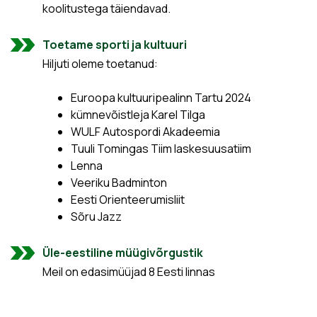
koolitustega täiendavad.
Toetame sporti ja kultuuri
Hiljuti oleme toetanud:
Euroopa kultuuripealinn Tartu 2024
kümnevõistleja Karel Tilga
WULF Autospordi Akadeemia
Tuuli Tomingas Tiim laskesuusatiim
Lenna
Veeriku Badminton
Eesti Orienteerumisliit
Sõru Jazz
Üle-eestiline müügivõrgustik
Meil on edasimüüjad 8 Eesti linnas