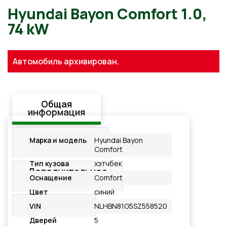
Hyundai Bayon Comfort 1.0
Автомобиль архивирован.
74 kW
Общая
информация
Стандартная
Марка и модель
Hyundai Bayon
комплектация
Comfort
Тип кузова
хэтчбек
Дополнительное
Оснащение
Comfort
оснащение
Цвет
синий
Подробнее
VIN
NLHBN81G5SZ558520
Дверей
5