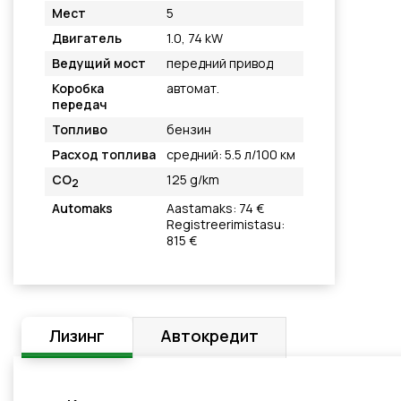
Мест
5
Двигатель
1.0, 74 kW
Ведущий мост
передний привод
Коробка
автомат.
передач
Топливо
бензин
Расход топлива
средний: 5.5 л/100 км
CO
125 g/km
2
Automaks
Aastamaks: 74 €
Registreerimistasu:
815 €
Лизинг
Автокредит