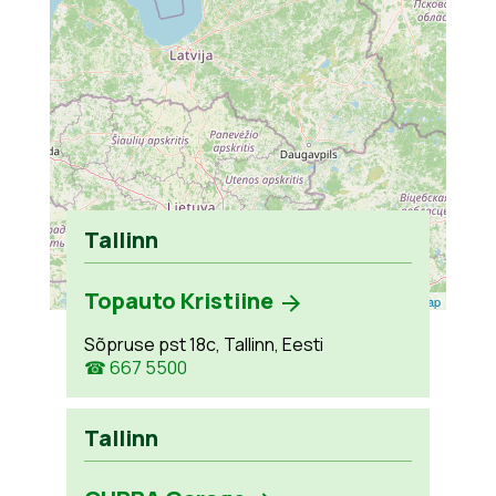
Tallinn
Topauto Kristiine
Leaflet
| ©
OpenStreetMap
Sõpruse pst 18c, Tallinn, Eesti
☎ 667 5500
Tallinn