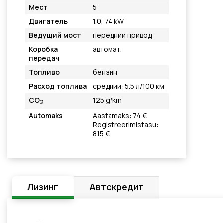
Мест
5
Двигатель
1.0, 74 kW
Ведущий мост
передний привод
Коробка
автомат.
передач
Топливо
бензин
Расход топлива
средний: 5.5 л/100 км
CO
125 g/km
2
Automaks
Aastamaks: 74 €
Registreerimistasu:
815 €
Лизинг
Автокредит