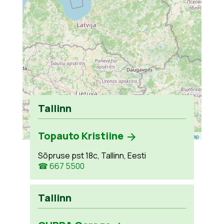
Tallinn
Topauto Kristiine
Leaflet
| ©
OpenStreetMap
Sõpruse pst 18c, Tallinn, Eesti
☎ 667 5500
Tallinn