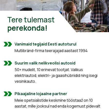
Tere tulemast
perekonda!
Vanimaid tegijaid Eesti autoturul
Mutlibränd-firma teerajajad aastast 1994
Suurim valik nelikveolisi autosid
50+ mudelit, 10 erinevat tootjat. Valikus
elektriautod, elektri- ja gaasihübriidid ning isegi
vesinikauto.
Pikaajaline lojaalne partner
Meie spetsialistide keskmine tööstaaž on 10
aastat, mille jooksul nad enda kogemust pidevalt