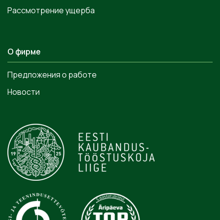
Рассмотрение ущерба
О фирме
Предложения о работе
Новости