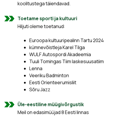
koolitustega täiendavad.
Toetame sporti ja kultuuri
Hiljuti oleme toetanud:
Euroopa kultuuripealinn Tartu 2024
kümnevõistleja Karel Tilga
WULF Autospordi Akadeemia
Tuuli Tomingas Tiim laskesuusatiim
Lenna
Veeriku Badminton
Eesti Orienteerumisliit
Sõru Jazz
Üle-eestiline müügivõrgustik
Meil on edasimüüjad 8 Eesti linnas