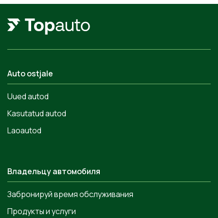
Auto ostjale
Uued autod
Kasutatud autod
Laoautod
Владельцу автомобиля
Забронируй время обслуживания
Продукты и услуги