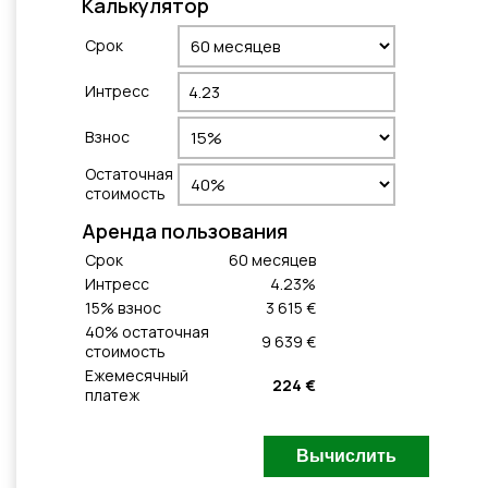
Калькулятор
Cрок
Интресс
Взнос
Остаточная
стоимость
Aренда пользования
Cрок
60
месяцeв
Интресс
4.23
%
15
% взнос
3 615 €
40
% остаточная
9 639 €
стоимость
Ежемесячный
224 €
платеж