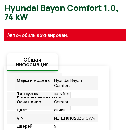
Hyundai Bayon Comfort 1.0
Автомобиль архивирован.
74 kW
Общая
информация
Стандартная
Марка и модель
Hyundai Bayon
комплектация
Comfort
Тип кузова
хэтчбек
Дополнительное
Оснащение
Comfort
оснащение
Цвет
синий
Подробнее
VIN
NLHBN81G2SZ619774
Дверей
5