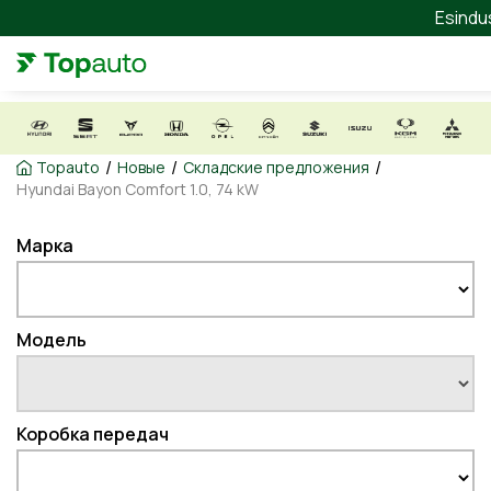
Esindu
/
/
/
Topauto
Новые
Складские предложения
Hyundai Bayon Comfort 1.0, 74 kW
Марка
Модель
Коробка передач