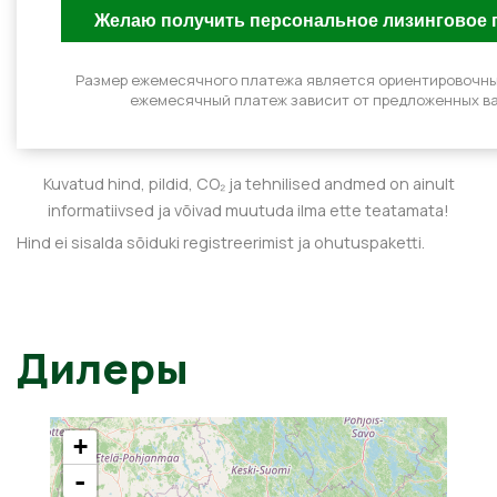
Размер ежемесячного платежа является ориентировочн
ежемесячный платеж зависит от предложенных ва
Kuvatud hind, pildid, CO₂ ja tehnilised andmed on ainult
informatiivsed ja võivad muutuda ilma ette teatamata!
Hind ei sisalda sõiduki registreerimist ja ohutuspaketti.
Дилеры
+
-