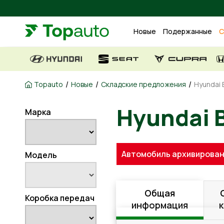
Новые
Подержанные
С
/
/
/
Topauto
Новые
Складские предложения
Hyundai B
Марка
Hyundai
Автомобиль архивирован
Модель
Общая
Коробка передач
информация