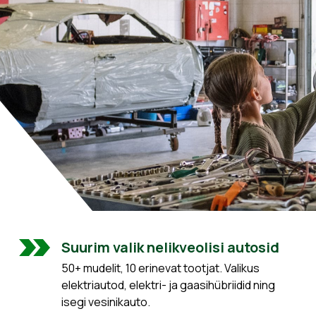
Suurim valik nelikveolisi autosid
50+ mudelit, 10 erinevat tootjat. Valikus
elektriautod, elektri- ja gaasihübriidid ning
isegi vesinikauto.