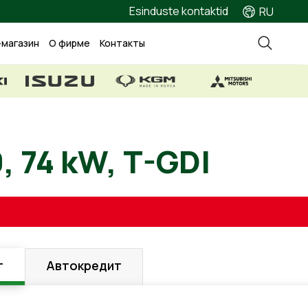
Esinduste kontaktid
RU
-магазин
О фирме
Контакты
 1.0, 74 kW, T-GDI
г
Автокредит