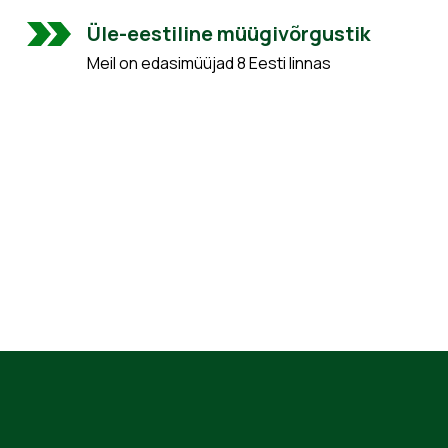
Üle-eestiline müügivõrgustik
Meil on edasimüüjad 8 Eesti linnas