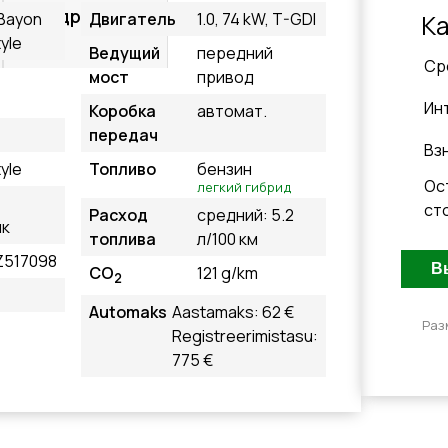
Подробнее
 Bayon
Двигатель
1.0, 74 kW, T-GDI
К
yle
Ведущий
передний
Cр
мост
привод
Ин
Коробка
автомат.
передач
Вз
yle
Топливо
бензин
Ос
легкий гибрид
й
ст
Расход
средний: 5.2
ик
топлива
л/100 км
Z517098
CO
121 g/km
2
Automaks
Aastamaks: 62 €
Раз
Registreerimistasu:
775 €