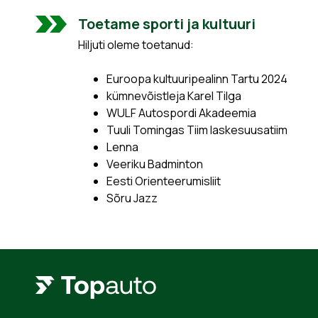
Toetame sporti ja kultuuri
Hiljuti oleme toetanud:
Euroopa kultuuripealinn Tartu 2024
kümnevõistleja Karel Tilga
WULF Autospordi Akadeemia
Tuuli Tomingas Tiim laskesuusatiim
Lenna
Veeriku Badminton
Eesti Orienteerumisliit
Sõru Jazz