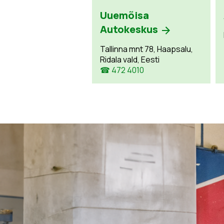
Uuemõisa
Autokeskus
Tallinna mnt 78, Haapsalu,
Ridala vald, Eesti
☎ 472 4010