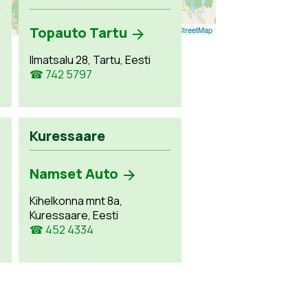
Topauto Tartu
Leaflet
| ©
OpenStreetMap
Ilmatsalu 28, Tartu, Eesti
☎ 742 5797
Kuressaare
Namset Auto
Kihelkonna mnt 8a,
Kuressaare, Eesti
☎ 452 4334