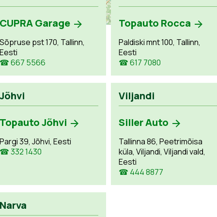
CUPRA Garage
Topauto Rocca
Sõpruse pst 170, Tallinn,
Paldiski mnt 100, Tallinn,
Eesti
Eesti
☎ 667 5566
☎ 617 7080
Jõhvi
Viljandi
Topauto Jõhvi
Siller Auto
Pargi 39, Jõhvi, Eesti
Tallinna 86, Peetrimõisa
☎ 332 1430
küla, Viljandi, Viljandi vald,
Eesti
☎ 444 8877
Narva