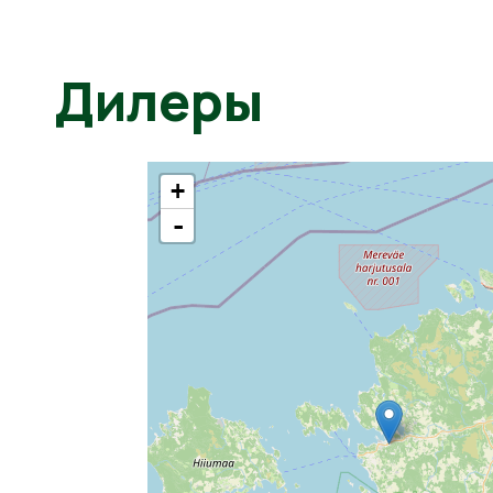
Дилеры
+
-