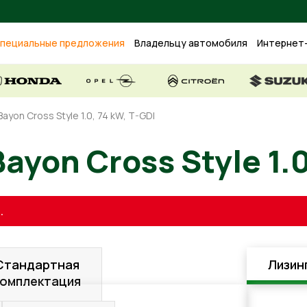
пециальные предложения
Владельцу автомобиля
Интернет
ayon Cross Style 1.0, 74 kW, T-GDI
 Bayon Cross Style
.
Стандартная
Лизин
комплектация