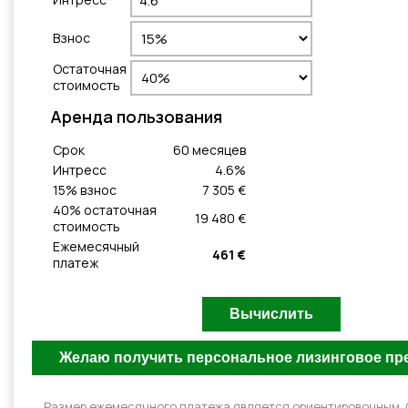
Взнос
Остаточная
стоимость
Aренда пользования
Cрок
60
месяцeв
Интресс
4.6
%
15
% взнос
7 305 €
40
% остаточная
19 480 €
стоимость
Ежемесячный
461 €
платеж
Размер ежемесячного платежа является ориентировочным.