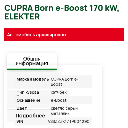
CUPRA Born e-Boost 170 k
Автомобиль архивирован.
ELEKTER
Общая
информация
Стандартная
Марка и модель
CUPRA Born e-
комплектация
Boost
Тип кузова
хэтчбек
Дополнительное
Оснащение
e-Boost
оснащение
Цвет
светло серый
металлик
Подробнее
VIN
VSSZZZK17TP004290