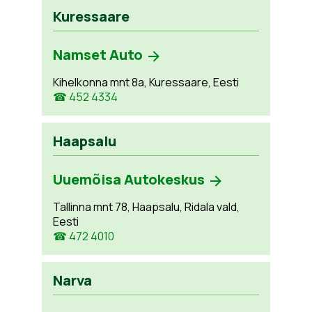
Kuressaare
Namset Auto
Kihelkonna mnt 8a, Kuressaare, Eesti
☎ 452 4334
Haapsalu
Uuemõisa Autokeskus
Tallinna mnt 78, Haapsalu, Ridala vald,
Eesti
☎ 472 4010
Narva