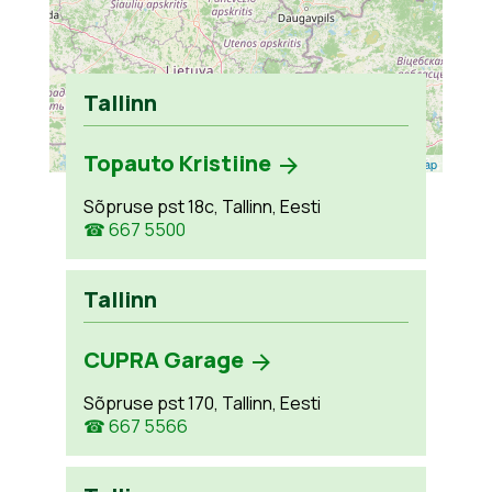
Tallinn
Topauto Kristiine
Leaflet
| ©
OpenStreetMap
Sõpruse pst 18c, Tallinn, Eesti
☎ 667 5500
Tallinn
CUPRA Garage
Sõpruse pst 170, Tallinn, Eesti
☎ 667 5566