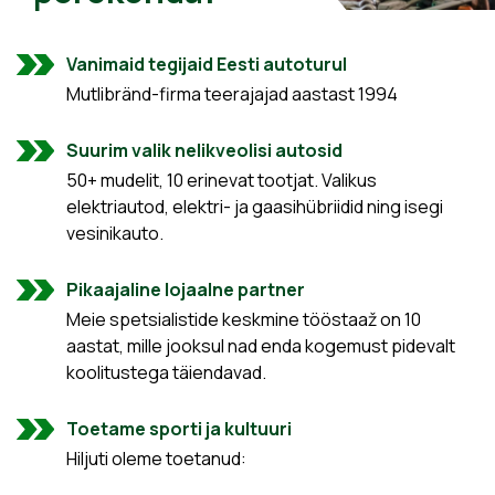
Vanimaid tegijaid Eesti autoturul
Mutlibränd-firma teerajajad aastast 1994
Suurim valik nelikveolisi autosid
50+ mudelit, 10 erinevat tootjat. Valikus
elektriautod, elektri- ja gaasihübriidid ning isegi
vesinikauto.
Pikaajaline lojaalne partner
Meie spetsialistide keskmine tööstaaž on 10
aastat, mille jooksul nad enda kogemust pidevalt
koolitustega täiendavad.
Toetame sporti ja kultuuri
Hiljuti oleme toetanud: