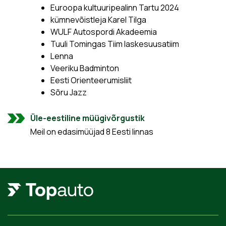
Euroopa kultuuripealinn Tartu 2024
kümnevõistleja Karel Tilga
WULF Autospordi Akadeemia
Tuuli Tomingas Tiim laskesuusatiim
Lenna
Veeriku Badminton
Eesti Orienteerumisliit
Sõru Jazz
Üle-eestiline müügivõrgustik
Meil on edasimüüjad 8 Eesti linnas