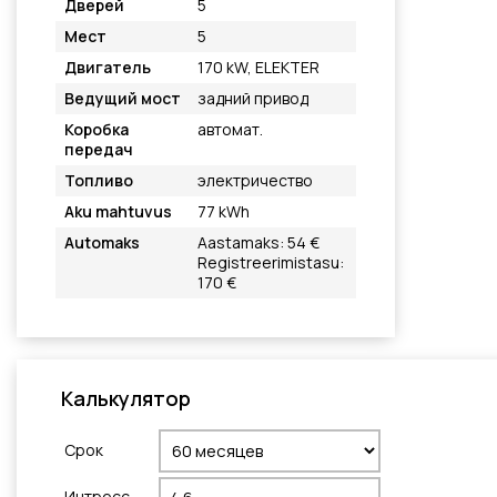
Дверей
5
Мест
5
Двигатель
170 kW, ELEKTER
Ведущий мост
задний привод
Коробка
автомат.
передач
Топливо
электричество
Aku mahtuvus
77 kWh
Automaks
Aastamaks: 54 €
Registreerimistasu:
170 €
Калькулятор
Cрок
Интресс