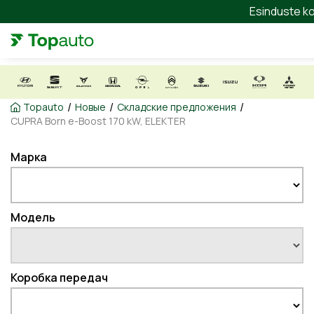
Esinduste ko
/
/
/
Topauto
Новые
Складские предложения
CUPRA Born e-Boost 170 kW, ELEKTER
Марка
Модель
Коробка передач