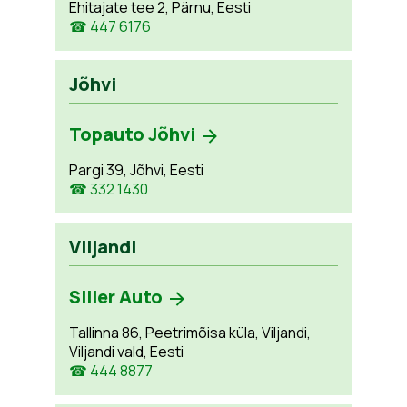
Ehitajate tee 2, Pärnu, Eesti
☎ 447 6176
Jõhvi
Topauto Jõhvi
Pargi 39, Jõhvi, Eesti
☎ 332 1430
Viljandi
Siller Auto
Tallinna 86, Peetrimõisa küla, Viljandi,
Viljandi vald, Eesti
☎ 444 8877