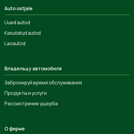
Auto ostjale
Uued autod
Kasutatud autod
Laoautod
Владельцу автомобиля
Забронируй время обслуживания
Продукты и услуги
Рассмотрение ущерба
О фирме