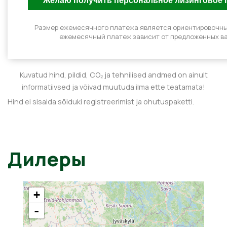
Размер ежемесячного платежа является ориентировочн
ежемесячный платеж зависит от предложенных ва
Kuvatud hind, pildid, CO₂ ja tehnilised andmed on ainult
informatiivsed ja võivad muutuda ilma ette teatamata!
Hind ei sisalda sõiduki registreerimist ja ohutuspaketti.
Дилеры
+
-