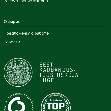
Рассмотрение ущерба
О фирме
Предложения о работе
Новости