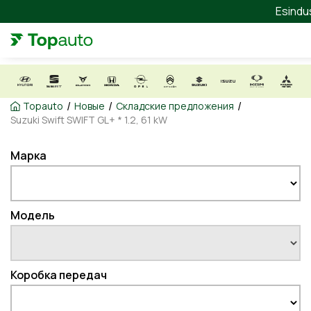
Esindu
/
/
/
Topauto
Новые
Складские предложения
Suzuki Swift SWIFT GL+ * 1.2, 61 kW
Марка
Модель
Коробка передач