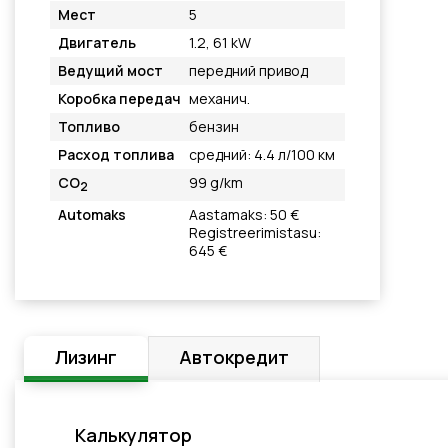
Мест
5
Двигатель
1.2, 61 kW
Ведущий мост
передний привод
Коробка передач
механич.
Топливо
бензин
Расход топлива
средний: 4.4 л/100 км
CO
99 g/km
2
Automaks
Aastamaks: 50 €
Registreerimistasu:
645 €
Лизинг
Автокредит
Калькулятор