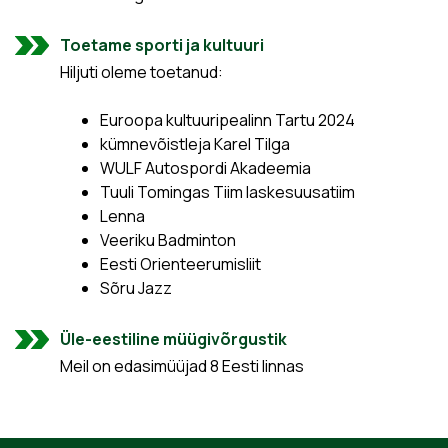
Toetame sporti ja kultuuri
Hiljuti oleme toetanud:
Euroopa kultuuripealinn Tartu 2024
kümnevõistleja Karel Tilga
WULF Autospordi Akadeemia
Tuuli Tomingas Tiim laskesuusatiim
Lenna
Veeriku Badminton
Eesti Orienteerumisliit
Sõru Jazz
Üle-eestiline müügivõrgustik
Meil on edasimüüjad 8 Eesti linnas