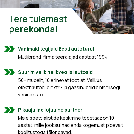
Tere tulemast
perekonda!
Vanimaid tegijaid Eesti autoturul
Mutlibränd-firma teerajajad aastast 1994
Suurim valik nelikveolisi autosid
50+ mudelit, 10 erinevat tootjat. Valikus
elektriautod, elektri- ja gaasihübriidid ning isegi
vesinikauto.
Pikaajaline lojaalne partner
Meie spetsialistide keskmine tööstaaž on 10
aastat, mille jooksul nad enda kogemust pidevalt
koolitustega täiendavad.