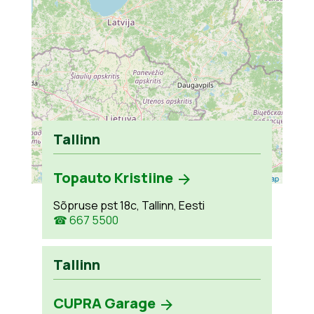
Tallinn
Topauto Kristiine
Leaflet
| ©
OpenStreetMap
Sõpruse pst 18c, Tallinn, Eesti
☎ 667 5500
Tallinn
CUPRA Garage