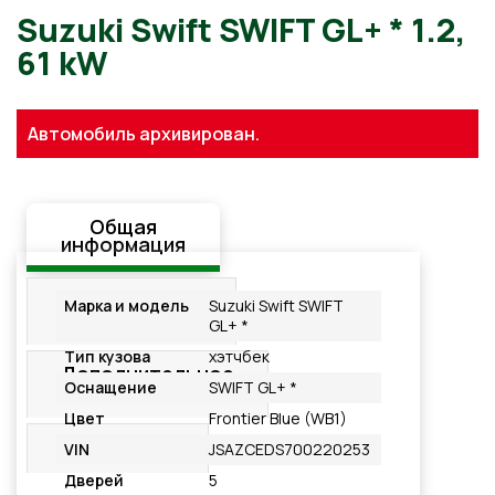
Suzuki Swift SWIFT GL+ * 1.
Автомобиль архивирован.
61 kW
Общая
информация
Стандартная
Марка и модель
Suzuki Swift SWIFT
комплектация
GL+ *
Тип кузова
хэтчбек
Дополнительное
Оснащение
SWIFT GL+ *
оснащение
Цвет
Frontier Blue (WB1)
Подробнее
VIN
JSAZCEDS700220253
Дверей
5