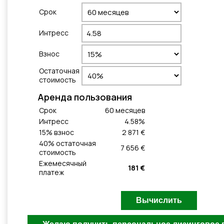
Cрок
Интресс
Взнос
Остаточная
стоимость
Aренда пользования
Cрок
60
месяцeв
Интресс
4.58
%
15
% взнос
2 871 €
40
% остаточная
7 656 €
стоимость
Ежемесячный
181 €
платеж