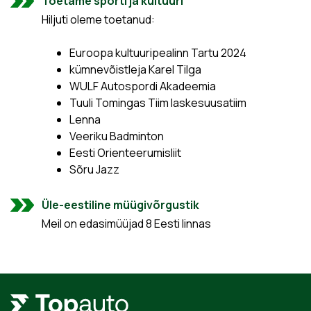
Toetame sporti ja kultuuri
Hiljuti oleme toetanud:
Euroopa kultuuripealinn Tartu 2024
kümnevõistleja Karel Tilga
WULF Autospordi Akadeemia
Tuuli Tomingas Tiim laskesuusatiim
Lenna
Veeriku Badminton
Eesti Orienteerumisliit
Sõru Jazz
Üle-eestiline müügivõrgustik
Meil on edasimüüjad 8 Eesti linnas