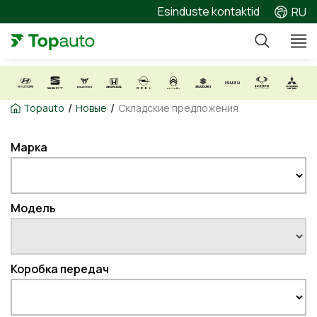
Esinduste kontaktid
RU
/
/
Topauto
Новые
Складские предложения
Марка
Модель
Коробка передач