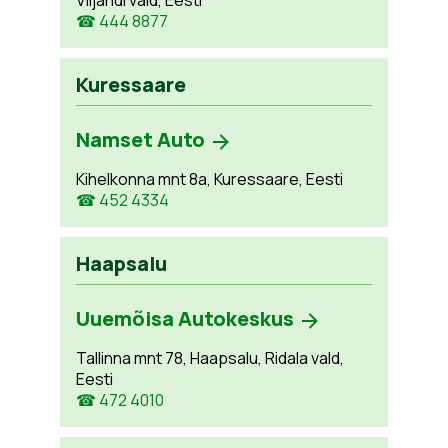
Viljandi vald, Eesti
☎ 444 8877
Kuressaare
Namset Auto
Kihelkonna mnt 8a, Kuressaare, Eesti
☎ 452 4334
Haapsalu
Uuemõisa Autokeskus
Tallinna mnt 78, Haapsalu, Ridala vald,
Eesti
☎ 472 4010