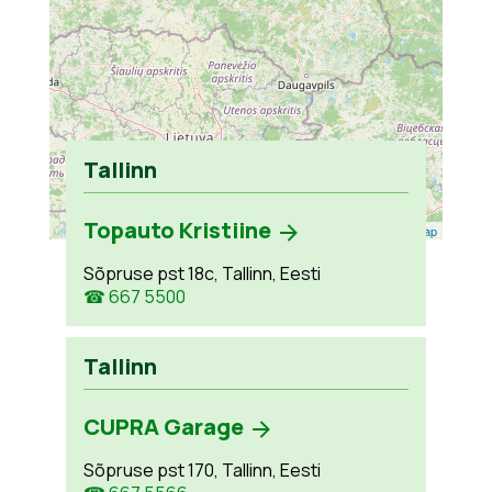
Tallinn
Topauto Kristiine
Leaflet
| ©
OpenStreetMap
Sõpruse pst 18c, Tallinn, Eesti
☎ 667 5500
Tallinn
CUPRA Garage
Sõpruse pst 170, Tallinn, Eesti