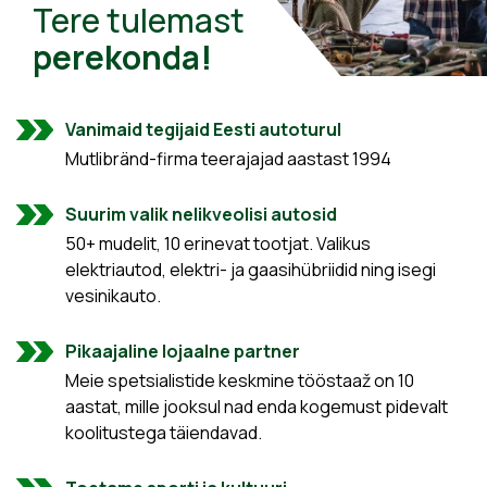
Tere tulemast
perekonda!
Vanimaid tegijaid Eesti autoturul
Mutlibränd-firma teerajajad aastast 1994
Suurim valik nelikveolisi autosid
50+ mudelit, 10 erinevat tootjat. Valikus
elektriautod, elektri- ja gaasihübriidid ning isegi
vesinikauto.
Pikaajaline lojaalne partner
Meie spetsialistide keskmine tööstaaž on 10
aastat, mille jooksul nad enda kogemust pidevalt
koolitustega täiendavad.