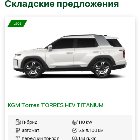
Laos
Складские предложения
KGM Torres TORRES HEV TITANIUM
Гибрид
110 kW
автомат.
5.9 л/100 км
передний привод
133 g/km