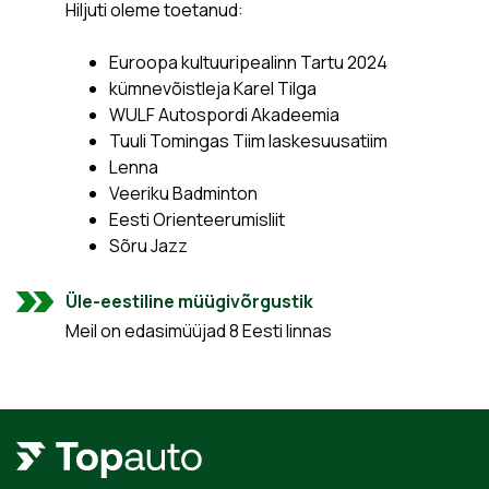
Hiljuti oleme toetanud:
Euroopa kultuuripealinn Tartu 2024
kümnevõistleja Karel Tilga
WULF Autospordi Akadeemia
Tuuli Tomingas Tiim laskesuusatiim
Lenna
Veeriku Badminton
Eesti Orienteerumisliit
Sõru Jazz
Üle-eestiline müügivõrgustik
Meil on edasimüüjad 8 Eesti linnas