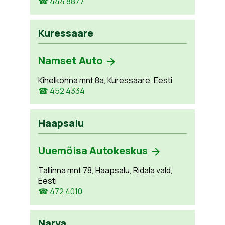
☎ 444 8877
Kuressaare
Namset Auto
Kihelkonna mnt 8a, Kuressaare, Eesti
☎ 452 4334
Haapsalu
Uuemõisa Autokeskus
Tallinna mnt 78, Haapsalu, Ridala vald,
Eesti
☎ 472 4010
Narva