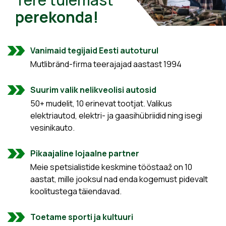
perekonda!
Vanimaid tegijaid Eesti autoturul
Mutlibränd-firma teerajajad aastast 1994
Suurim valik nelikveolisi autosid
50+ mudelit, 10 erinevat tootjat. Valikus
elektriautod, elektri- ja gaasihübriidid ning isegi
vesinikauto.
Pikaajaline lojaalne partner
Meie spetsialistide keskmine tööstaaž on 10
aastat, mille jooksul nad enda kogemust pidevalt
koolitustega täiendavad.
Toetame sporti ja kultuuri