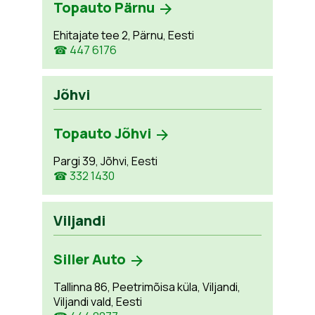
Topauto Pärnu
Ehitajate tee 2, Pärnu, Eesti
☎ 447 6176
Jõhvi
Topauto Jõhvi
Pargi 39, Jõhvi, Eesti
☎ 332 1430
Viljandi
Siller Auto
Tallinna 86, Peetrimõisa küla, Viljandi,
Viljandi vald, Eesti