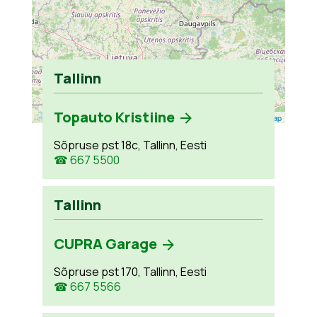
Tallinn
Topauto Kristiine
Leaflet
| ©
OpenStreetMap
Sõpruse pst 18c, Tallinn, Eesti
☎ 667 5500
Tallinn
CUPRA Garage
Sõpruse pst 170, Tallinn, Eesti
☎ 667 5566