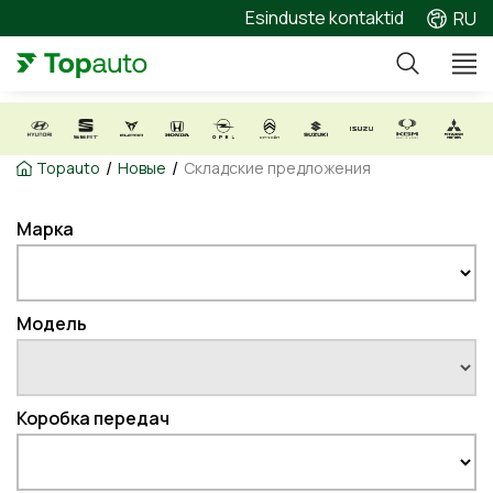
Esinduste kontaktid
RU
/
/
Topauto
Новые
Складские предложения
Марка
Модель
Коробка передач