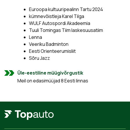
Euroopa kultuuripealinn Tartu 2024
kümnevõistleja Karel Tilga
WULF Autospordi Akadeemia
Tuuli Tomingas Tiim laskesuusatiim
Lenna
Veeriku Badminton
Eesti Orienteerumisliit
Sõru Jazz
Üle-eestiline müügivõrgustik
Meil on edasimüüjad 8 Eesti linnas