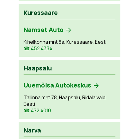
Kuressaare
Namset Auto
Kihelkonna mnt 8a, Kuressaare, Eesti
☎ 452 4334
Haapsalu
Uuemõisa Autokeskus
Tallinna mnt 78, Haapsalu, Ridala vald,
Eesti
☎ 472 4010
Narva