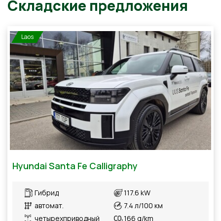
Laos
Складские предложения
Hyundai Santa Fe Calligraphy
Гибрид
117.6 kW
автомат.
7.4 л/100 км
четырехприводный
166 g/km