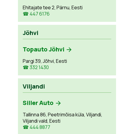
Ehitajate tee 2, Pärnu, Eesti
☎ 447 6176
Jõhvi
Topauto Jõhvi
Pargi 39, Jõhvi, Eesti
☎ 332 1430
Viljandi
Siller Auto
Tallinna 86, Peetrimõisa küla, Viljandi,
Viljandi vald, Eesti
☎ 444 8877