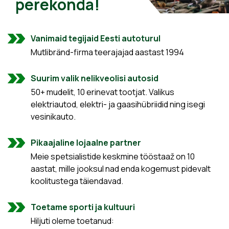
perekonda!
Vanimaid tegijaid Eesti autoturul
Mutlibränd-firma teerajajad aastast 1994
Suurim valik nelikveolisi autosid
50+ mudelit, 10 erinevat tootjat. Valikus
elektriautod, elektri- ja gaasihübriidid ning isegi
vesinikauto.
Pikaajaline lojaalne partner
Meie spetsialistide keskmine tööstaaž on 10
aastat, mille jooksul nad enda kogemust pidevalt
koolitustega täiendavad.
Toetame sporti ja kultuuri
Hiljuti oleme toetanud: