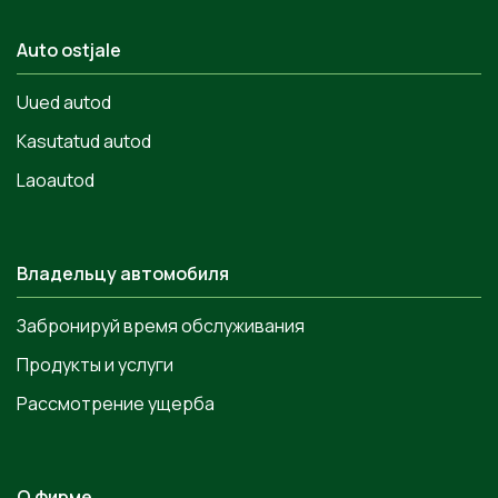
Auto ostjale
Uued autod
Kasutatud autod
Laoautod
Владельцу автомобиля
Забронируй время обслуживания
Продукты и услуги
Рассмотрение ущерба
О фирме