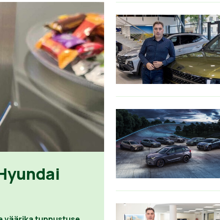
 Hyundai
e väärika tunnustuse