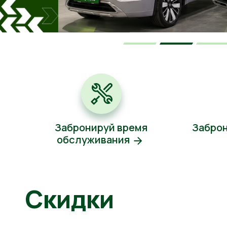
Забронируй время
Заброн
обслуживания
Скидки