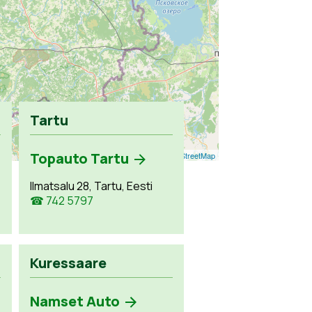
Tartu
Topauto Tartu
Leaflet
| ©
OpenStreetMap
Ilmatsalu 28, Tartu, Eesti
☎ 742 5797
Kuressaare
Namset Auto