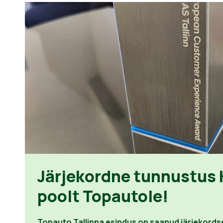
Järjekordne tunnustus
poolt Topautole!
Topauto Tallinna esindus on saanud järjekords