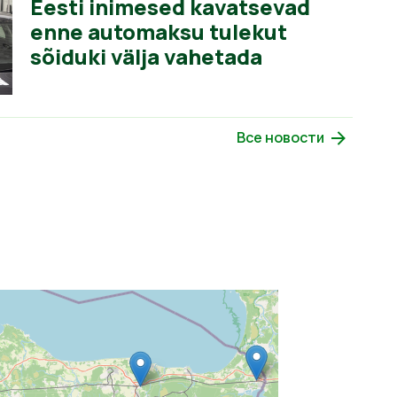
Eesti inimesed kavatsevad
enne automaksu tulekut
sõiduki välja vahetada
Все новости