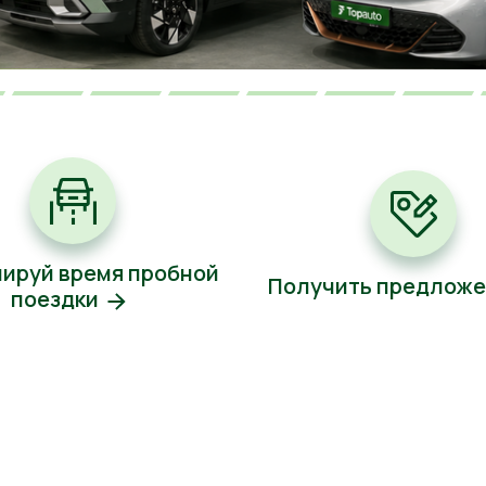
ируй время пробной
Получить предлож
поездки