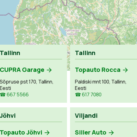
Tallinn
Tallinn
CUPRA Garage
Topauto Rocca
Sõpruse pst 170, Tallinn,
Paldiski mnt 100, Tallinn,
Eesti
Eesti
☎ 667 5566
☎ 617 7080
Jõhvi
Viljandi
Topauto Jõhvi
Siller Auto