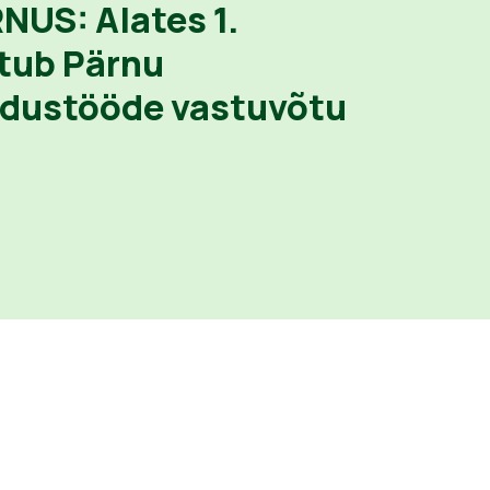
US: Alates 1.
tub Pärnu
ldustööde vastuvõtu