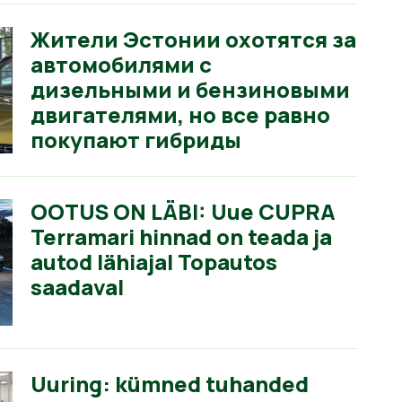
Жители Эстонии охотятся за
автомобилями с
дизельными и бензиновыми
двигателями, но все равно
покупают гибриды
OOTUS ON LÄBI: Uue CUPRA
Terramari hinnad on teada ja
autod lähiajal Topautos
saadaval
Uuring: kümned tuhanded