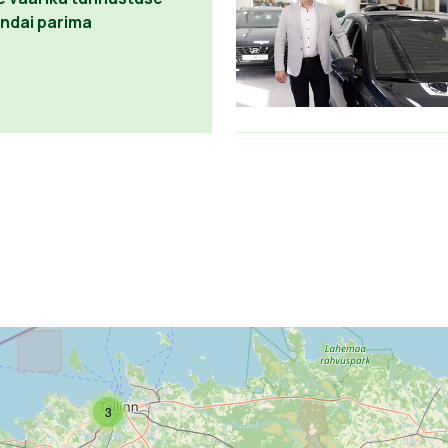
undai parima
3