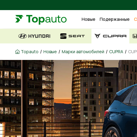
Новые
Подержанные
С
/
/
/
/
Topauto
Новые
Марки автомобилей
CUPRA
CUP