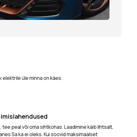
 elektrile üle minna on käes.
dimislahendused
 tee peal või oma sihtkohas. Laadimine käib lihtsalt,
anes Sa ka ei oleks. Kui soovid maksimaalset