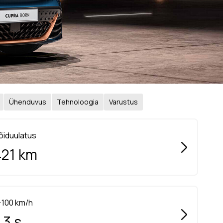
Ühenduvus
Tehnoloogia
Varustus
õiduulatus
421 km
-100 km/h
.3 s