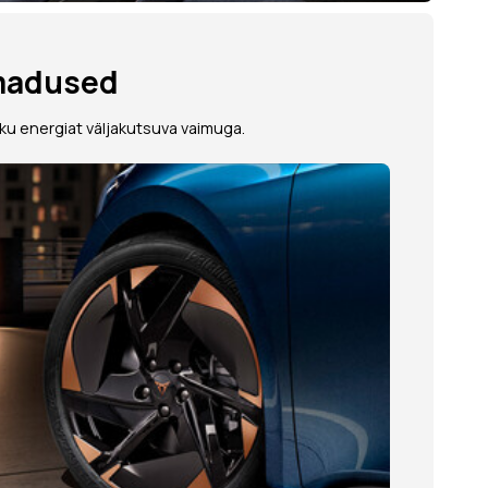
madused
u energiat väljakutsuva vaimuga.