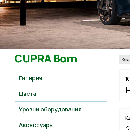
CUPRA Born
Клю
Галерея
10
H
Цвета
Уровни оборудования
Ku
Аксессуары
2