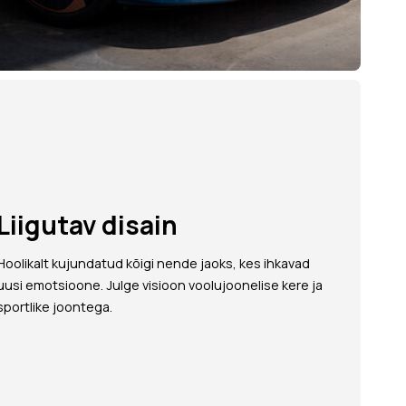
Liigutav disain
Hoolikalt kujundatud kõigi nende jaoks, kes ihkavad
uusi emotsioone. Julge visioon voolujoonelise kere ja
sportlike joontega.