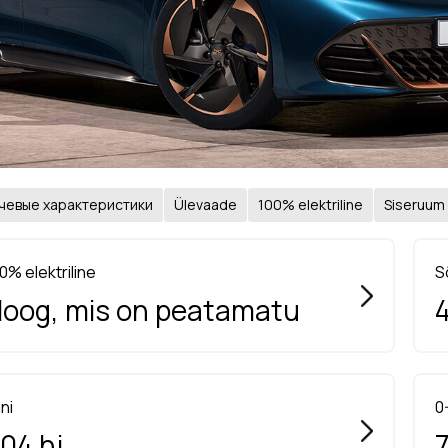
чевые характеристики
Ülevaade
100% elektriline
Siseruum
0% elektriline
S
oog, mis on peatamatu
ni
0
04 hj
7