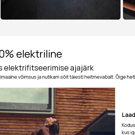
0% elektriline
 elektrifitseerimise ajajärk
maalne võimsus ja nutikam sõit täiesti heitmevabalt. Õige hetk
Laa
Kodus,
kus ig