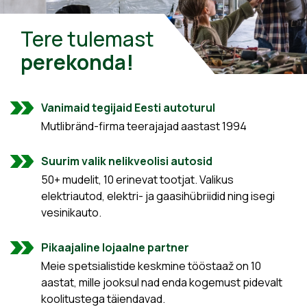
Tere tulemast
perekonda!
Vanimaid tegijaid Eesti autoturul
Mutlibränd-firma teerajajad aastast 1994
Suurim valik nelikveolisi autosid
50+ mudelit, 10 erinevat tootjat. Valikus
elektriautod, elektri- ja gaasihübriidid ning isegi
vesinikauto.
Pikaajaline lojaalne partner
Meie spetsialistide keskmine tööstaaž on 10
aastat, mille jooksul nad enda kogemust pidevalt
koolitustega täiendavad.