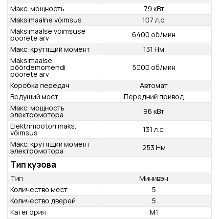
Количество цилиндров
R4
Рабочий объем
1498 см³
Макс. мощность
79 кВт
Maksimaalne võimsus
107 л.с.
Maksimaalse võimsuse
6400 об/мин
pöörete arv
Макс. крутящий момент
131 Нм
Maksimaalse
pöördemomendi
5000 об/мин
pöörete arv
Коробка передач
Автомат
Ведущий мост
Передний привод
Макс. мощность
96 кВт
электромотора
Elektrimootori maks.
131 л.с.
võimsus
Макс. крутящий момент
253 Нм
электромотора
Тип кузова