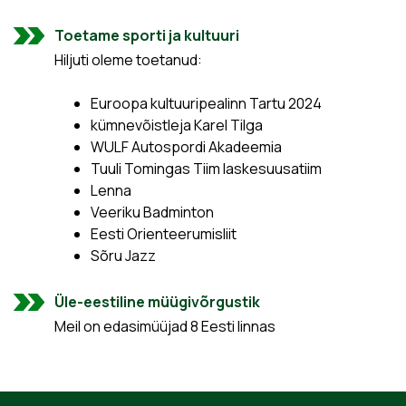
Toetame sporti ja kultuuri
Hiljuti oleme toetanud:
Euroopa kultuuripealinn Tartu 2024
kümnevõistleja Karel Tilga
WULF Autospordi Akadeemia
Tuuli Tomingas Tiim laskesuusatiim
Lenna
Veeriku Badminton
Eesti Orienteerumisliit
Sõru Jazz
Üle-eestiline müügivõrgustik
Meil on edasimüüjad 8 Eesti linnas