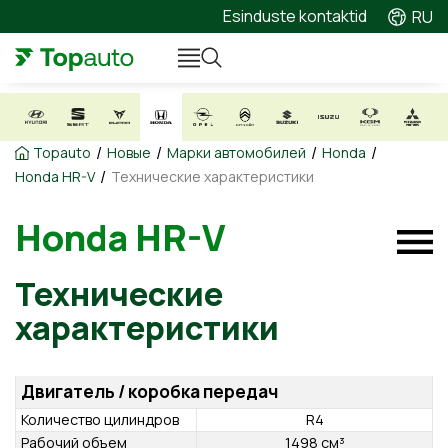
Esinduste kontaktid
RU
/
/
/
/
Topauto
Новые
Марки автомобилей
Honda
/
Honda HR-V
Технические характеристики
Honda HR-V
Технические
характеристики
Двигатель / коробка передач