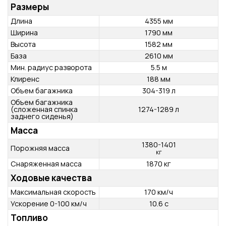
Тип
Минивэн
Количество мест
5
Количество дверей
5
Категория
M1
Размеры
Длина
4355 мм
Ширина
1790 мм
Высота
1582 мм
База
2610 мм
Мин. радиус разворота
5.5 м
Клиренс
188 мм
Объем багажника
304-319 л
Объем багажника
(сложенная спинка
1274-1289 л
заднего сиденья)
Масса
1380-1401
Порожняя масса
кг