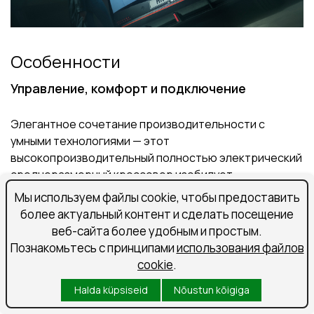
Особенности
Управление, комфорт и подключение
Элегантное сочетание производительности с
умными технологиями — этот
высокопроизводительный полностью электрический
среднеразмерный кроссовер изобилует
инновациями, направленными на управление,
Мы используем файлы cookie, чтобы предоставить
комфорт и подключение для водителя и пассажиров.
более актуальный контент и сделать посещение
веб-сайта более удобным и простым.
Полностью цифровая 12,3-дюймовая
Познакомьтесь с принципами
использования файлов
приборная панель
cookie
.
Halda küpsiseid
Nõustun kõigiga
Великолепная 12,3-дюймовая панель отображает