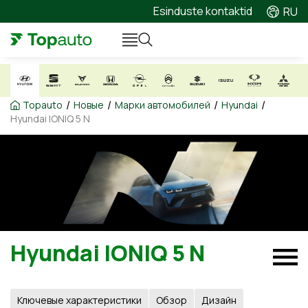
Esinduste kontaktid
RU
/
/
/
/
Topauto
Новые
Марки автомобилей
Hyundai
Hyundai IONIQ 5 N
Hyundai IONIQ 5 N
Ключевые характеристики
Обзор
Дизайн