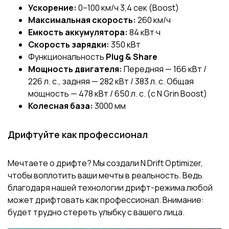
Ускорение:
0–100 км/ч 3,4 сек
(Boost)
Максимальная скорость:
260 км/ч
Емкость аккумулятора:
84 кВт·ч
Скорость зарядки:
350 кВт
Функциональность
Plug & Share
Мощность двигателя:
Передняя — 166 кВт /
226 л. с., задняя — 282 кВт / 383 л. с. Общая
мощность — 478 кВт / 650 л. с.
(с N Grin Boost)
Колесная база:
3000 мм
Дрифтуйте как профессионал
Мечтаете о дрифте? Мы создали
N Drift Optimizer,
чтобы воплотить ваши мечты в реальность. Ведь
благодаря нашей технологии дрифт-режима любой
может дрифтовать как профессионал. Внимание:
будет трудно стереть улыбку с вашего лица.