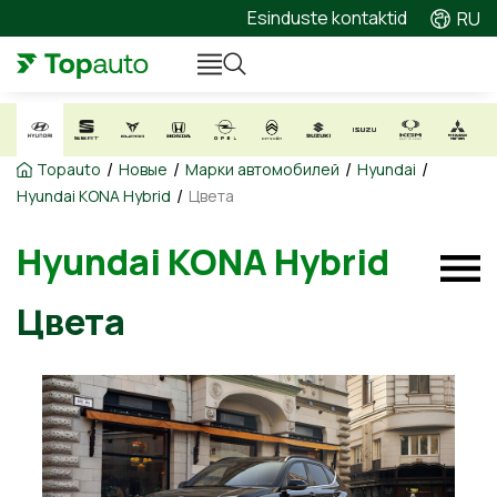
Esinduste kontaktid
RU
/
/
/
/
Topauto
Новые
Марки автомобилей
Hyundai
/
Hyundai KONA Hybrid
Цвета
Hyundai KONA Hybrid
Цвета