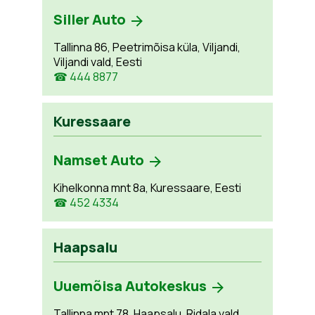
Siller Auto
Tallinna 86, Peetrimõisa küla, Viljandi,
Viljandi vald, Eesti
☎ 444 8877
Kuressaare
Namset Auto
Kihelkonna mnt 8a, Kuressaare, Eesti
☎ 452 4334
Haapsalu
Uuemõisa Autokeskus
Tallinna mnt 78, Haapsalu, Ridala vald,