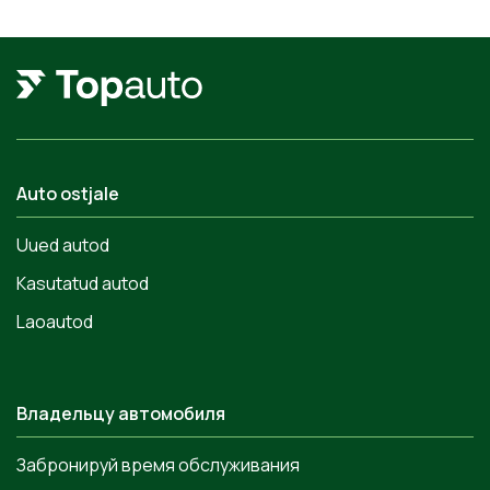
Auto ostjale
Uued autod
Kasutatud autod
Laoautod
Владельцу автомобиля
Забронируй время обслуживания