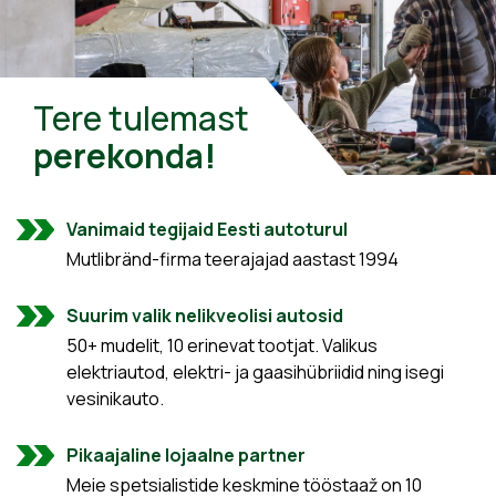
Tere tulemast
perekonda!
Vanimaid tegijaid Eesti autoturul
Mutlibränd-firma teerajajad aastast 1994
Suurim valik nelikveolisi autosid
50+ mudelit, 10 erinevat tootjat. Valikus
elektriautod, elektri- ja gaasihübriidid ning isegi
vesinikauto.
Pikaajaline lojaalne partner
Meie spetsialistide keskmine tööstaaž on 10