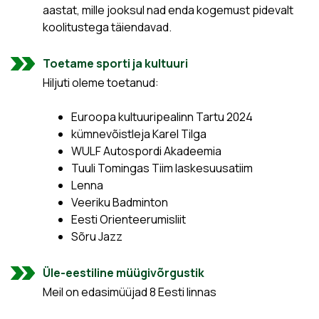
aastat, mille jooksul nad enda kogemust pidevalt
koolitustega täiendavad.
Toetame sporti ja kultuuri
Hiljuti oleme toetanud:
Euroopa kultuuripealinn Tartu 2024
kümnevõistleja Karel Tilga
WULF Autospordi Akadeemia
Tuuli Tomingas Tiim laskesuusatiim
Lenna
Veeriku Badminton
Eesti Orienteerumisliit
Sõru Jazz
Üle-eestiline müügivõrgustik
Meil on edasimüüjad 8 Eesti linnas