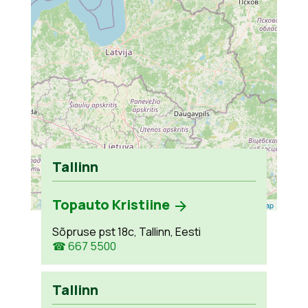
Tallinn
Topauto Kristiine
Leaflet
| ©
OpenStreetMap
Sõpruse pst 18c, Tallinn, Eesti
☎ 667 5500
Tallinn