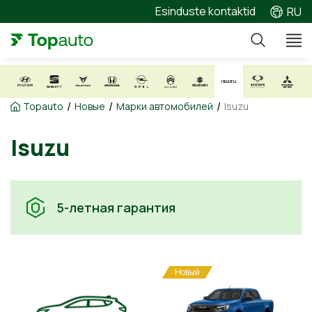
Esinduste kontaktid
RU
/
/
/
Topauto
Новые
Марки автомобилей
Isuzu
Isuzu
5-летная гарантия
Новый