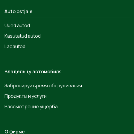
Auto ostjale
Uued autod
Kasutatud autod
Laoautod
Владельцу автомобиля
Забронируй время обслуживания
Продукты и услуги
Рассмотрение ущерба
О фирме