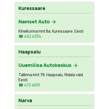
Kuressaare
Namset Auto
Kihelkonna mnt 8a, Kuressaare, Eesti
☎ 452 4334
Haapsalu
Uuemõisa Autokeskus
Tallinna mnt 78, Haapsalu, Ridala vald,
Eesti
☎ 472 4010
Narva