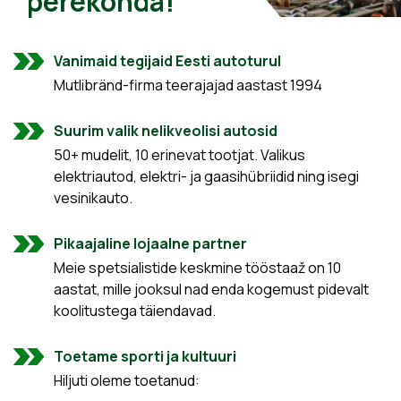
perekonda!
Vanimaid tegijaid Eesti autoturul
Mutlibränd-firma teerajajad aastast 1994
Suurim valik nelikveolisi autosid
50+ mudelit, 10 erinevat tootjat. Valikus
elektriautod, elektri- ja gaasihübriidid ning isegi
vesinikauto.
Pikaajaline lojaalne partner
Meie spetsialistide keskmine tööstaaž on 10
aastat, mille jooksul nad enda kogemust pidevalt
koolitustega täiendavad.
Toetame sporti ja kultuuri
Hiljuti oleme toetanud: