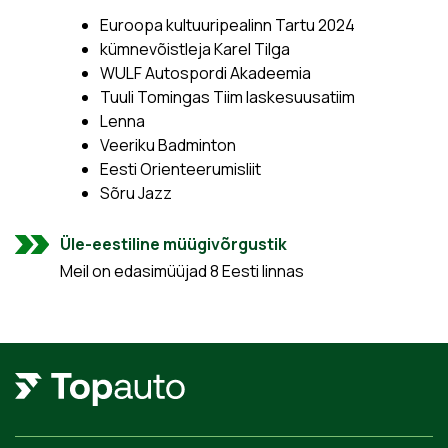
Euroopa kultuuripealinn Tartu 2024
kümnevõistleja Karel Tilga
WULF Autospordi Akadeemia
Tuuli Tomingas Tiim laskesuusatiim
Lenna
Veeriku Badminton
Eesti Orienteerumisliit
Sõru Jazz
Üle-eestiline müügivõrgustik
Meil on edasimüüjad 8 Eesti linnas