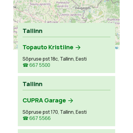
Tallinn
Topauto Kristiine
Leaflet
| ©
OpenStreetMap
Sõpruse pst 18c, Tallinn, Eesti
☎ 667 5500
Tallinn
CUPRA Garage
Sõpruse pst 170, Tallinn, Eesti
☎ 667 5566