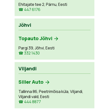
Ehitajate tee 2, Pärnu, Eesti
☎ 447 6176
Jõhvi
Topauto Jõhvi
Pargi 39, Jõhvi, Eesti
☎ 332 1430
Viljandi
Siller Auto
Tallinna 86, Peetrimõisa küla, Viljandi,
Viljandi vald, Eesti
☎ 444 8877