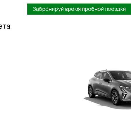
Забронируй время пробной поездки
ета