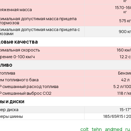
Ширина
Высота
База
Мин. радиус разворота
Клиренс
Объем багажника
Объем багажника (сложенная спинка
заднего сиденья)
Масса
Порожняя масса
Снаряженная масса
Максимальная допустимая масса прицепа
без тормозов
Максимальная допустимая масса прицепа с
тормозами
Ходовые качества
Максимальная скорость
colt_tehn_andmed_ru.p