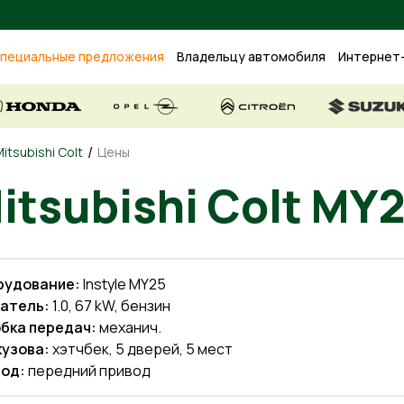
пециальные предложения
Владельцу автомобиля
Интернет
/
itsubishi Colt
Цены
itsubishi Colt MY
рудование:
Instyle MY25
атель:
1.0, 67 kW, бензин
бка передач:
механич.
кузова:
хэтчбек, 5 дверей, 5 мест
од:
передний привод