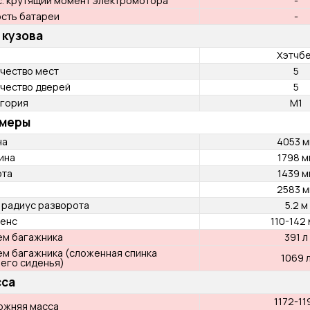
Макс. мощность
Maksimaalse võimsuse pöörete arv
Макс. крутящий момент
Maksimaalse pöördemomendi pöörete arv
Коробка передач
Ведущий мост
Макс. крутящий момент электромотора
Емкость батареи
Тип кузова
Тип
Количество мест
Количество дверей
Категория
Размеры
Длина