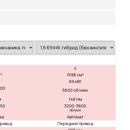
3
4
999 см³
1598 см³