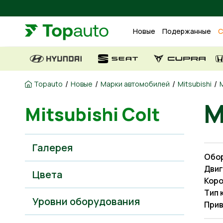
Новые
Подержанные
С
/
/
/
/
Topauto
Новые
Марки автомобилей
Mitsubishi
M
M
Mitsubishi Colt
Галерея
Обо
Двиг
Цвета
Коро
Тип 
Уровни оборудования
Прив