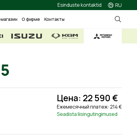
Esinduste kontaktid
RU
-магазин
О фирме
Контакты
25
Цена: 22 590 €
Ежемесячный платеж: 214 €
Seadista liisingutingimused