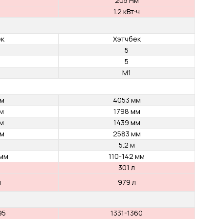
67 кВт
69 кВт
4500-5000
5600 об/мин
об/мин
160 Нм
148 Нм
2000-3750
3200-3600
об/мин
об/мин
Механика
Автомат
Передний привод
Передний приво
-
205 Нм
-
1.2 кВт⋅ч
Хэтчбек
Хэтчбек
5
5
5
5
M1
M1
4053 мм
4053 мм