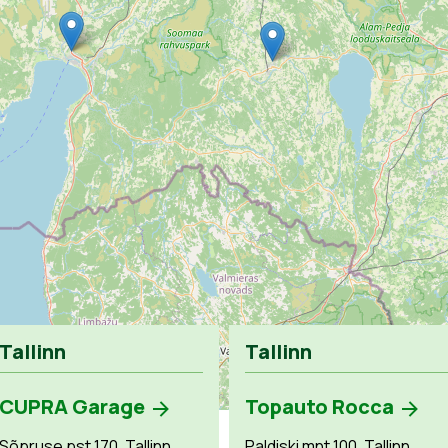
Tallinn
Tallinn
CUPRA Garage
Topauto Rocca
Sõpruse pst 170, Tallinn,
Paldiski mnt 100, Tallinn,