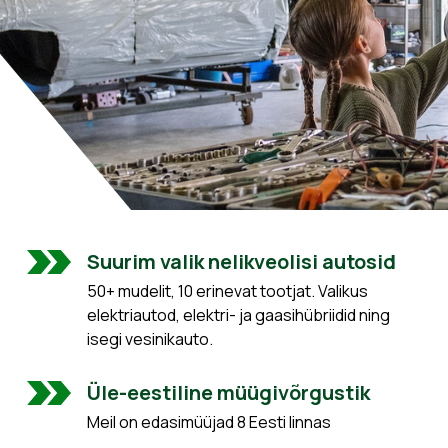
Suurim valik nelikveolisi autosid
50+ mudelit, 10 erinevat tootjat. Valikus
elektriautod, elektri- ja gaasihübriidid ning
isegi vesinikauto.
Üle-eestiline müügivõrgustik
Meil on edasimüüjad 8 Eesti linnas