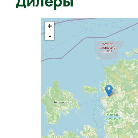
Дилеры
+
-