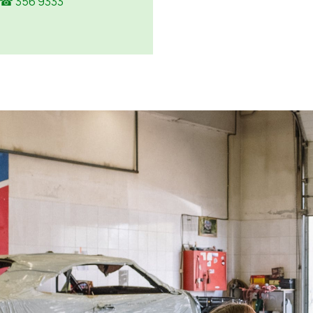
☎ 356 9333