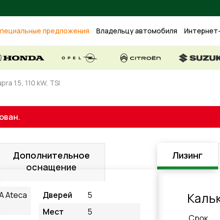
пециальные предложения
Владельцу автомобиля
Интернет
ra 1.5, 110 kW, TSI
ован.
Дополнительное
Лизинг
оснащение
A Ateca
Дверей
5
Каль
a
Мест
5
Cрок