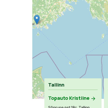
Tallinn
Topauto Kristiine
Sõpruse pst 18c, Tallinn,