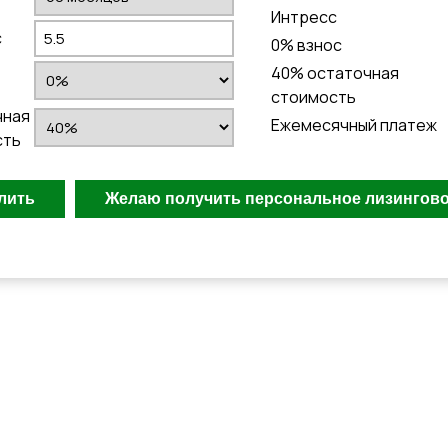
Интресс
с
0
% взнос
40
% остаточная
стоимость
чная
Ежемесячный платеж
сть