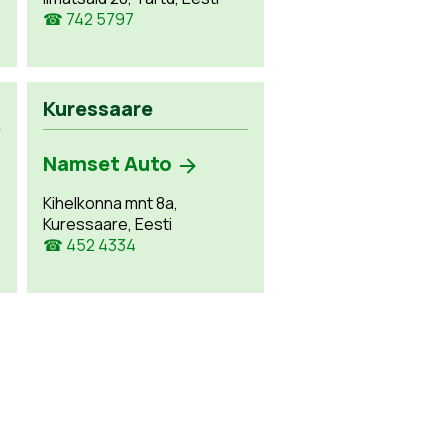
☎ 742 5797
Kuressaare
Namset Auto
Kihelkonna mnt 8a,
Kuressaare, Eesti
☎ 452 4334