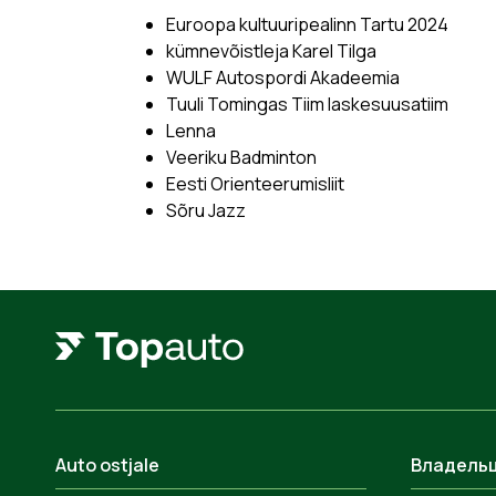
Euroopa kultuuripealinn Tartu 2024
kümnevõistleja Karel Tilga
WULF Autospordi Akadeemia
Tuuli Tomingas Tiim laskesuusatiim
Lenna
Veeriku Badminton
Eesti Orienteerumisliit
Sõru Jazz
Auto ostjale
Владельц