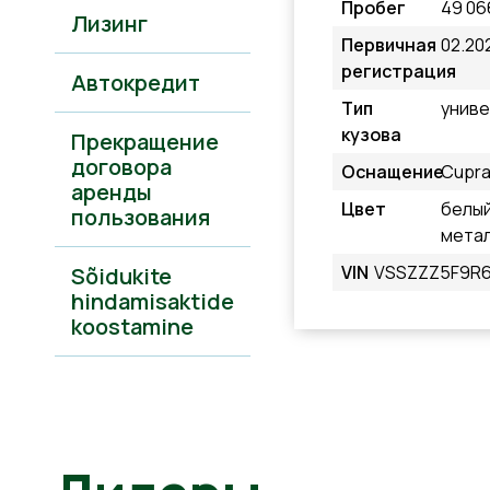
Пробег
49 06
Лизинг
Первичная
02.20
регистрация
Автокредит
Тип
унив
кузова
Прекращение
договора
Оснащение
Cupr
аренды
Цвет
белы
пользования
мета
VIN
VSSZZZ5F9R6
Sõidukite
hindamisaktide
koostamine