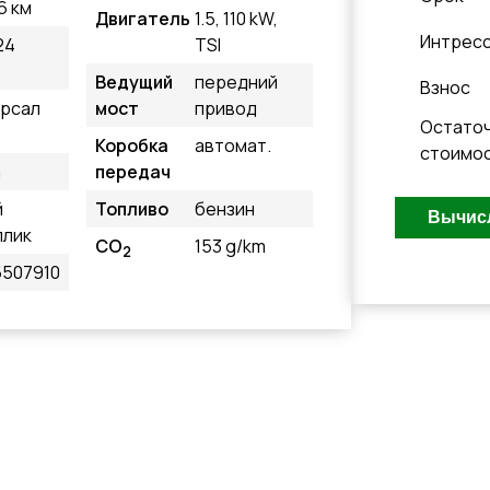
6 км
Двигатель
1.5, 110 kW,
Интрес
24
TSI
Ведущий
передний
Взнос
ерсал
мост
привод
Остато
Коробка
автомат.
стоимо
a
передач
й
Топливо
бензин
ллик
CO
153 g/km
2
507910