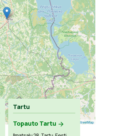
Tartu
Topauto Tartu
Leaflet
| ©
OpenStreetMap
Ilmatsalu 28, Tartu, Eesti