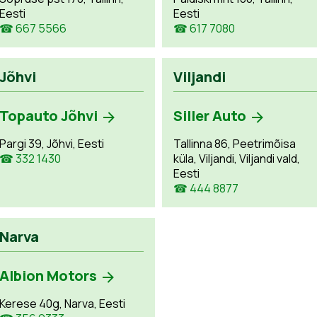
Eesti
Eesti
☎ 667 5566
☎ 617 7080
Jõhvi
Viljandi
Topauto Jõhvi
Siller Auto
Pargi 39, Jõhvi, Eesti
Tallinna 86, Peetrimõisa
☎ 332 1430
küla, Viljandi, Viljandi vald,
Eesti
☎ 444 8877
Narva
Albion Motors
Kerese 40g, Narva, Eesti