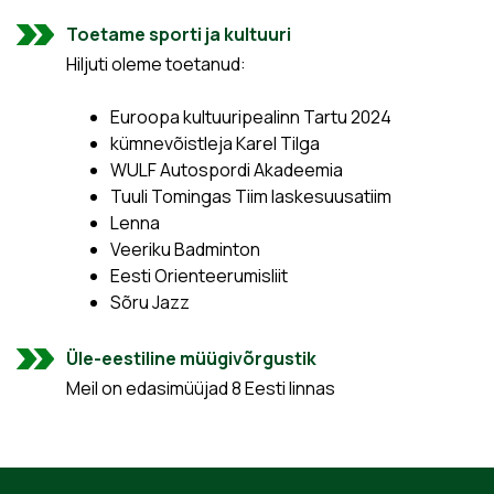
Toetame sporti ja kultuuri
Hiljuti oleme toetanud:
Euroopa kultuuripealinn Tartu 2024
kümnevõistleja Karel Tilga
WULF Autospordi Akadeemia
Tuuli Tomingas Tiim laskesuusatiim
Lenna
Veeriku Badminton
Eesti Orienteerumisliit
Sõru Jazz
Üle-eestiline müügivõrgustik
Meil on edasimüüjad 8 Eesti linnas