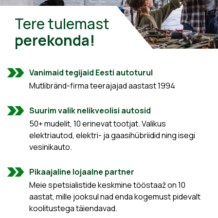
Tere tulemast
perekonda!
Vanimaid tegijaid Eesti autoturul
Mutlibränd-firma teerajajad aastast 1994
Suurim valik nelikveolisi autosid
50+ mudelit, 10 erinevat tootjat. Valikus
elektriautod, elektri- ja gaasihübriidid ning isegi
vesinikauto.
Pikaajaline lojaalne partner
Meie spetsialistide keskmine tööstaaž on 10
aastat, mille jooksul nad enda kogemust pidevalt
koolitustega täiendavad.