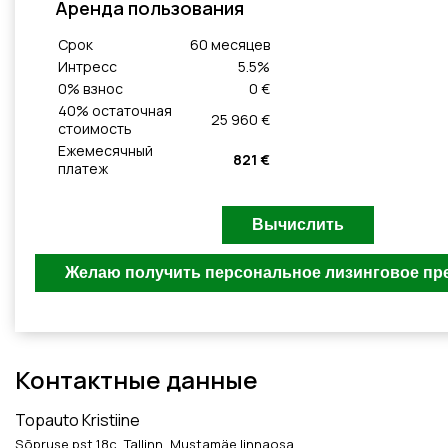
Aренда пользования
Cрок
60
месяцeв
Интресс
5.5
%
0
% взнос
0 €
40
% остаточная
25 960 €
стоимость
Ежемесячный
821 €
платеж
Контактные данные
Topauto Kristiine
Sõpruse pst 18c, Tallinn, Mustamäe linnaosa