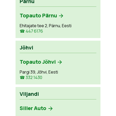
Pärnu
Topauto Pärnu
Ehitajate tee 2, Pärnu, Eesti
☎ 447 6176
Jõhvi
Topauto Jõhvi
Pargi 39, Jõhvi, Eesti
☎ 332 1430
Viljandi
Siller Auto