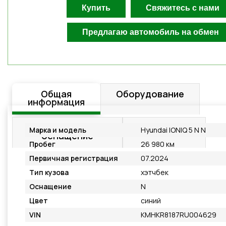
Общая
Оборудование
информация
Дополнительное
Подробнее
Марка и модель
Hyundai IONIQ 5 N N
оснащение
Пробег
26 980 км
Первичная регистрация
07.2024
Тип кузова
хэтчбек
Оснащение
N
Цвет
синий
VIN
KMHKR8187RU004629