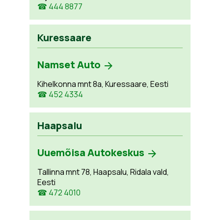
☎ 444 8877
Kuressaare
Namset Auto
Kihelkonna mnt 8a, Kuressaare, Eesti
☎ 452 4334
Haapsalu
Uuemõisa Autokeskus
Tallinna mnt 78, Haapsalu, Ridala vald,
Eesti
☎ 472 4010