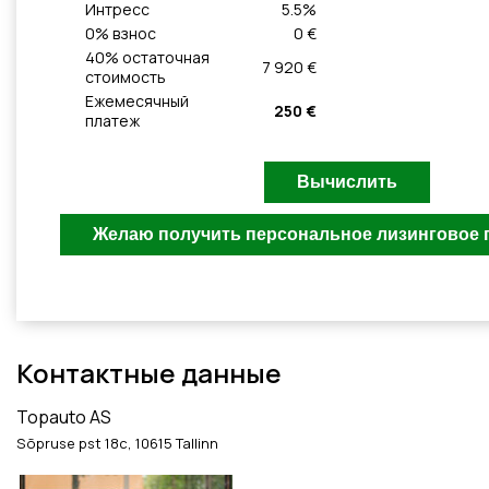
Интресс
5.5
%
0
% взнос
0 €
40
% остаточная
7 920 €
стоимость
Ежемесячный
250 €
платеж
Контактные данные
Topauto AS
Sõpruse pst 18c, 10615 Tallinn