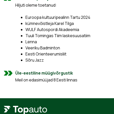
Hiljuti oleme toetanud:
Euroopa kultuuripealinn Tartu 2024
kümnevõistleja Karel Tilga
WULF Autospordi Akadeemia
Tuuli Tomingas Tiim laskesuusatiim
Lenna
Veeriku Badminton
Eesti Orienteerumisliit
Sõru Jazz
Üle-eestiline müügivõrgustik
Meil on edasimüüjad 8 Eesti linnas