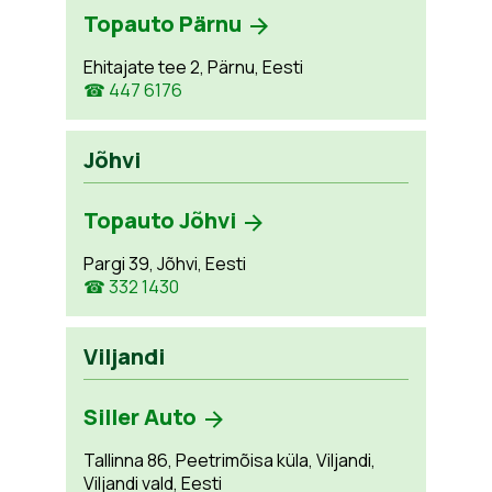
Topauto Pärnu
Ehitajate tee 2, Pärnu, Eesti
☎ 447 6176
Jõhvi
Topauto Jõhvi
Pargi 39, Jõhvi, Eesti
☎ 332 1430
Viljandi
Siller Auto
Tallinna 86, Peetrimõisa küla, Viljandi,
Viljandi vald, Eesti