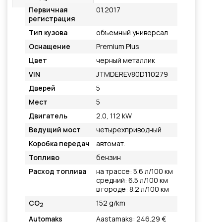
Первичная
01.2017
регистрация
Тип кузова
объемный универсал
Оснащение
Premium Plus
Цвет
черный металлик
VIN
JTMDEREV80D110279
Дверей
5
Мест
5
Двигатель
2.0, 112 kW
Ведущий мост
четырехприводный
Коробка передач
автомат.
Топливо
бензин
Расход топлива
на трассе: 5.6 л/100 км
средний: 6.5 л/100 км
в городе: 8.2 л/100 км
CO
152 g/km
2
Automaks
Aastamaks: 246.29 €