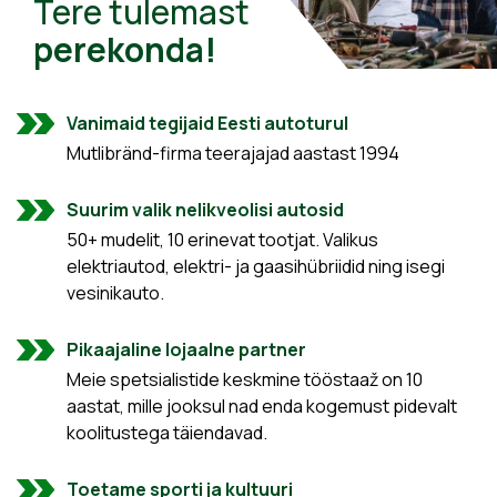
Tere tulemast
perekonda!
Vanimaid tegijaid Eesti autoturul
Mutlibränd-firma teerajajad aastast 1994
Suurim valik nelikveolisi autosid
50+ mudelit, 10 erinevat tootjat. Valikus
elektriautod, elektri- ja gaasihübriidid ning isegi
vesinikauto.
Pikaajaline lojaalne partner
Meie spetsialistide keskmine tööstaaž on 10
aastat, mille jooksul nad enda kogemust pidevalt
koolitustega täiendavad.
Toetame sporti ja kultuuri