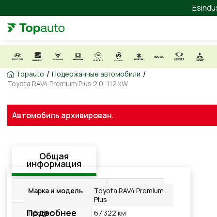
Esindu
/
/
Topauto
Подержанные автомобили
Toyota RAV4 Premium Plus 2.0, 112 kW
Автомобиль архивирован.
Общая
информация
Оборудование
Видео
Марка и модель
Toyota RAV4 Premium
Plus
Подробнее
Пробег
67 322 км