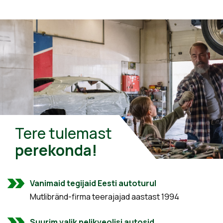
Tere tulemast
perekonda!
Vanimaid tegijaid Eesti autoturul
Mutlibränd-firma teerajajad aastast 1994
Suurim valik nelikveolisi autosid