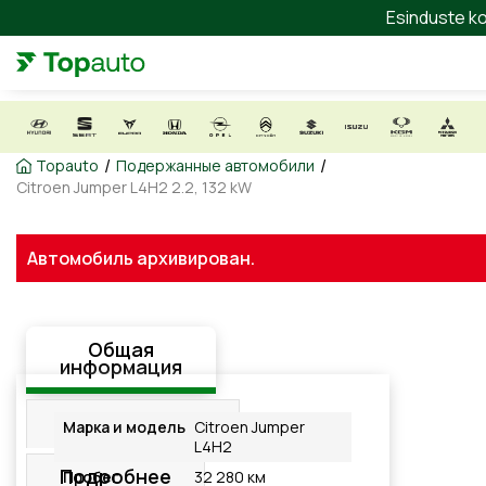
Esinduste ko
/
/
Topauto
Подержанные автомобили
Citroen Jumper L4H2 2.2, 132 kW
Автомобиль архивирован.
Общая
информация
Оборудование
Марка и модель
Citroen Jumper
L4H2
Подробнее
Пробег
32 280 км