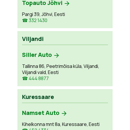
Topauto Jõhvi
Pargi 39, Jõhvi, Eesti
☎ 332 1430
Viljandi
Siller Auto
Tallinna 86, Peetrimõisa küla, Viljandi,
Viljandi vald, Eesti
☎ 444 8877
Kuressaare
Namset Auto
Kihelkonna mnt 8a, Kuressaare, Eesti