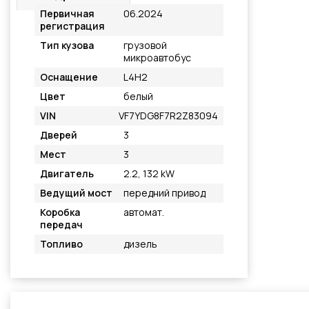
Первичная
06.2024
регистрация
Тип кузова
грузовой
микроавтобус
Оснащение
L4H2
Цвет
белый
VIN
VF7YDG8F7R2Z83094
Дверей
3
Мест
3
Двигатель
2.2, 132 kW
Ведущий мост
передний привод
Коробка
автомат.
передач
Топливо
дизель