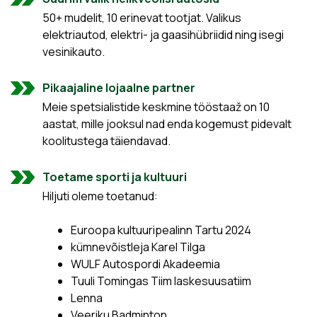
50+ mudelit, 10 erinevat tootjat. Valikus
elektriautod, elektri- ja gaasihübriidid ning isegi
vesinikauto.
Pikaajaline lojaalne partner
Meie spetsialistide keskmine tööstaaž on 10
aastat, mille jooksul nad enda kogemust pidevalt
koolitustega täiendavad.
Toetame sporti ja kultuuri
Hiljuti oleme toetanud:
Euroopa kultuuripealinn Tartu 2024
kümnevõistleja Karel Tilga
WULF Autospordi Akadeemia
Tuuli Tomingas Tiim laskesuusatiim
Lenna
Veeriku Badminton