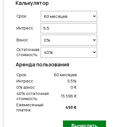
Калькулятор
Cрок
Интресс
Взнос
Остаточная
стоимость
Aренда пользования
Cрок
60
месяцeв
Интресс
5.5
%
0
% взнос
0 €
40
% остаточная
15 596 €
стоимость
Ежемесячный
493 €
платеж