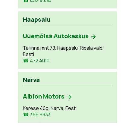
☎ 452 4334
Haapsalu
Uuemõisa Autokeskus
Tallinna mnt 78, Haapsalu, Ridala vald,
Eesti
☎ 472 4010
Narva
Albion Motors
Kerese 40g, Narva, Eesti
☎ 356 9333