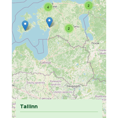
2
4
2
Tallinn