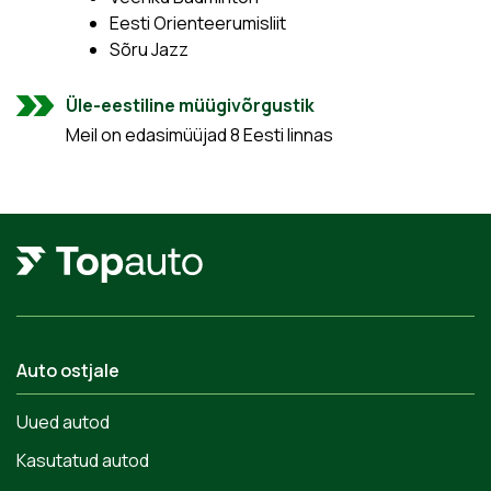
Eesti Orienteerumisliit
Sõru Jazz
Üle-eestiline müügivõrgustik
Meil on edasimüüjad 8 Eesti linnas
Auto ostjale
Uued autod
Kasutatud autod