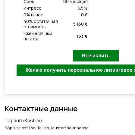
Cрок
60
месяцeв
Интресс
5.5
%
0
% взнос
0 €
40
% остаточная
5 160 €
стоимость
Ежемесячный
163 €
платеж
Контактные данные
Topauto Kristiine
Sõpruse pst 18c, Tallinn, Mustamäe linnaosa