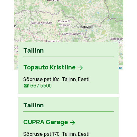
Tallinn
Topauto Kristiine
Leaflet
| ©
OpenStreetMap
Sõpruse pst 18c, Tallinn, Eesti
☎ 667 5500
Tallinn
CUPRA Garage
Sõpruse pst 170, Tallinn, Eesti