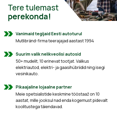
Tere tulemast
perekonda!
Vanimaid tegijaid Eesti autoturul
Mutlibränd-firma teerajajad aastast 1994
Suurim valik nelikveolisi autosid
50+ mudelit, 10 erinevat tootjat. Valikus
elektriautod, elektri- ja gaasihübriidid ning isegi
vesinikauto.
Pikaajaline lojaalne partner
Meie spetsialistide keskmine tööstaaž on 10
aastat, mille jooksul nad enda kogemust pidevalt
koolitustega täiendavad.