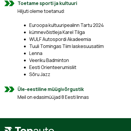
Toetame sporti ja kultuuri
Hiljuti oleme toetanud:
Euroopa kultuuripealinn Tartu 2024
kümnevõistleja Karel Tilga
WULF Autospordi Akadeemia
Tuuli Tomingas Tiim laskesuusatiim
Lenna
Veeriku Badminton
Eesti Orienteerumisliit
Sõru Jazz
Üle-eestiline müügivõrgustik
Meil on edasimüüjad 8 Eesti linnas