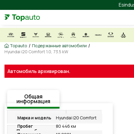
Esindu
/
/
Topauto
Подержанные автомобили
Hyundai i20 Comfort 1.0, 73.5 kW
Автомобиль архивирован.
Общая
информация
Оборудование
Видео
Марка и модель
Hyundai i20 Comfort
Пробег
80 446 км
Подробнее