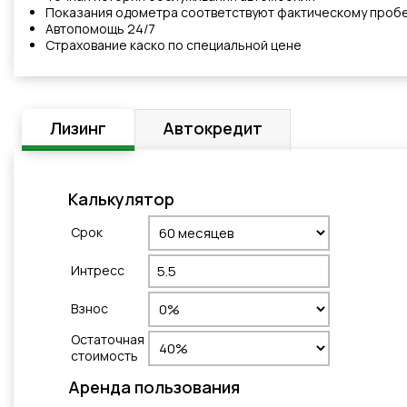
Показания одометра соответствуют фактическому проб
Автопомощь 24/7
Cтрахованиe каско по специальной цене
Лизинг
Автокредит
Калькулятор
Cрок
Интресс
Взнос
Остаточная
стоимость
Aренда пользования