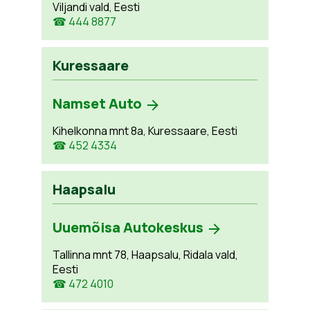
Viljandi vald, Eesti
☎ 444 8877
Kuressaare
Namset Auto
Kihelkonna mnt 8a, Kuressaare, Eesti
☎ 452 4334
Haapsalu
Uuemõisa Autokeskus
Tallinna mnt 78, Haapsalu, Ridala vald,
Eesti
☎ 472 4010