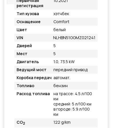
Первичная
10.2021
регистрация
Тип кузова
хэтчбек
Оснащение
Comfort
Цвет
белый
VIN
NLHBN51GGMZ021241
Дверей
5
Мест
5
Двигатель
1.0, 73.5 kW
Ведущий мост
передний привод
Коробка передач
автомат.
Топливо
бензин
Расход топлива
на трассе: 4.5 л/100
км
средний: 5 л/100 км
в городе: 5.9 л/100
км
CO
122 g/km
2