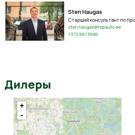
Sten Haugas
Старший консультант по пр
sten.haugas@topauto.ee
+372 667 5590
Дилеры
+
-