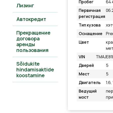
Пробег
64 
Лизинг
Первичная
06.
регистрация
Автокредит
Тип кузова
хэт
Прекращение
Оснащение
Pre
договора
Цвет
кра
аренды
мет
пользования
VIN
TMAJE81
Sõidukite
Дверей
5
hindamisaktide
Мест
5
koostamine
Двигатель
1.6,
Ведущий
пе
мост
пр