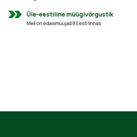
Üle-eestiline müügivõrgustik
Meil on edasimüüjad 8 Eesti linnas