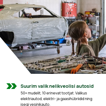
Suurim valik nelikveolisi autosid
50+ mudelit, 10 erinevat tootjat. Valikus
elektriautod, elektri- ja gaasihübriidid ning
isegi vesinikauto.