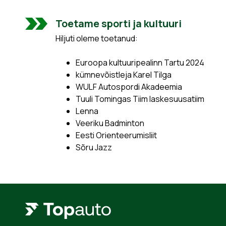
Toetame sporti ja kultuuri
Hiljuti oleme toetanud:
Euroopa kultuuripealinn Tartu 2024
kümnevõistleja Karel Tilga
WULF Autospordi Akadeemia
Tuuli Tomingas Tiim laskesuusatiim
Lenna
Veeriku Badminton
Eesti Orienteerumisliit
Sõru Jazz