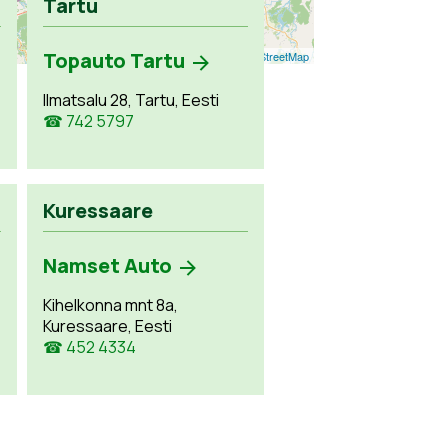
Tartu
Topauto Tartu
Leaflet
| ©
OpenStreetMap
Ilmatsalu 28, Tartu, Eesti
☎ 742 5797
Kuressaare
Namset Auto
Kihelkonna mnt 8a,
Kuressaare, Eesti
☎ 452 4334