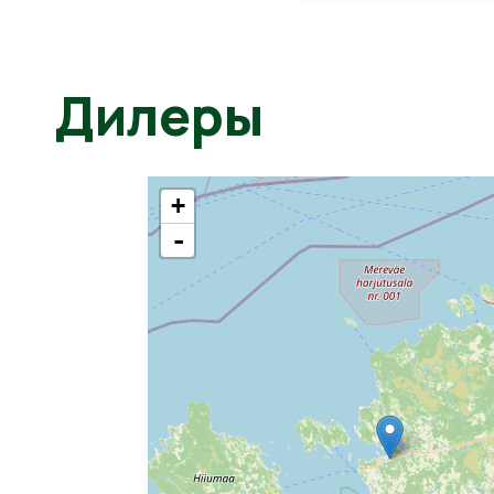
Дилеры
+
-