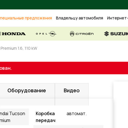
пециальные предложения
Владельцу автомобиля
Интернет
Premium 1.6, 110 kW
ован.
Оборудование
Видео
ndai Tucson
Коробка
автомат.
mium
передач