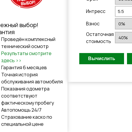
Интресс
Взнос
ежный выбор!
антия
Остаточная
Проведён комплексный
стоимость
технический осмотр
Результаты смотрите
здесь >>
Гарантия 6 месяцев
Точная история
обслуживания автомобиля
Показания одометра
соответствуют
фактическому пробегу
Автопомощь 24/7
Cтрахованиe каско по
специальной цене