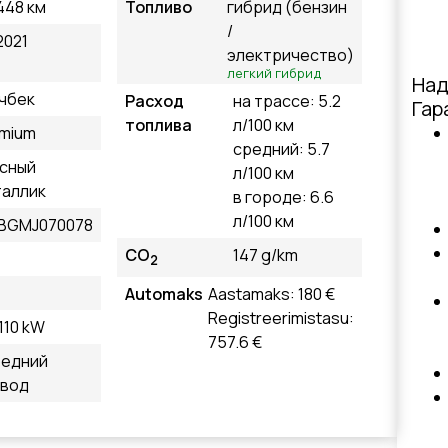
448 км
Топливо
гибрид (бензин
/
2021
электричество)
легкий гибрид
Над
чбек
Расход
на трассе: 5.2
Гар
топлива
л/100 км
mium
средний: 5.7
сный
л/100 км
аллик
в городе: 6.6
л/100 км
BGMJ070078
CO
147 g/km
2
Automaks
Aastamaks: 180 €
Registreerimistasu:
 110 kW
757.6 €
редний
ивод