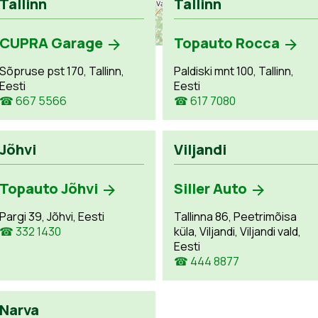
Tallinn
Tallinn
CUPRA Garage
Topauto Rocca
Sõpruse pst 170, Tallinn,
Paldiski mnt 100, Tallinn,
Eesti
Eesti
☎ 667 5566
☎ 617 7080
Jõhvi
Viljandi
Topauto Jõhvi
Siller Auto
Pargi 39, Jõhvi, Eesti
Tallinna 86, Peetrimõisa
☎ 332 1430
küla, Viljandi, Viljandi vald,
Eesti
☎ 444 8877
Narva