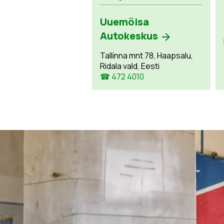
Uuemõisa
Autokeskus
Tallinna mnt 78, Haapsalu,
Ridala vald, Eesti
☎ 472 4010