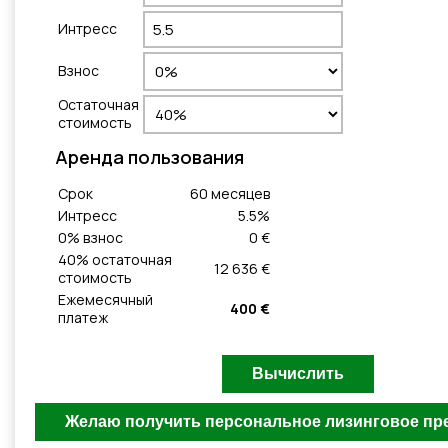
Интресс
Взнос
Остаточная
стоимость
Aренда пользования
Cрок
60
месяцeв
Интресс
5.5
%
0
% взнос
0 €
40
% остаточная
12 636 €
стоимость
Ежемесячный
400 €
платеж