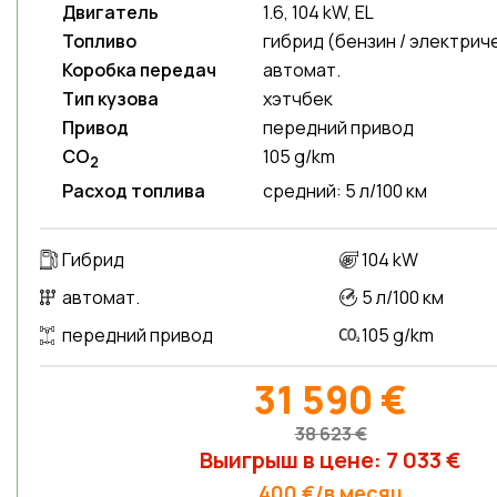
Двигатель
1.6, 104 kW, EL
Топливо
гибрид (бензин / электрич
Коробка передач
автомат.
Тип кузова
хэтчбек
Привод
передний привод
CO
105 g/km
2
Расход топлива
средний: 5 л/100 км
Гибрид
104 kW
автомат.
5 л/100 км
передний привод
105 g/km
31 590 €
38 623 €
Выигрыш в цене: 7 033 €
400 €/в месяц