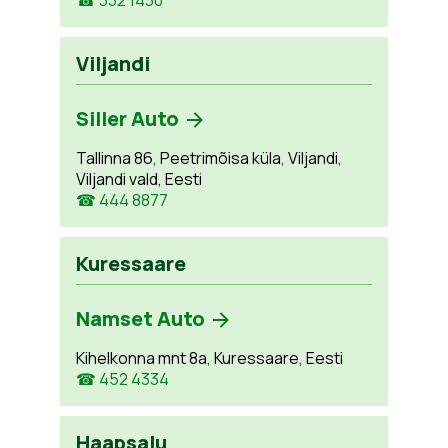
Viljandi
Siller Auto
Tallinna 86, Peetrimõisa küla, Viljandi,
Viljandi vald, Eesti
☎ 444 8877
Kuressaare
Namset Auto
Kihelkonna mnt 8a, Kuressaare, Eesti
☎ 452 4334
Haapsalu