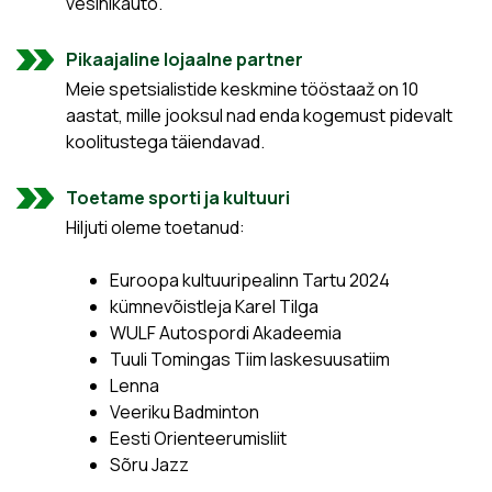
vesinikauto.
Pikaajaline lojaalne partner
Meie spetsialistide keskmine tööstaaž on 10
aastat, mille jooksul nad enda kogemust pidevalt
koolitustega täiendavad.
Toetame sporti ja kultuuri
Hiljuti oleme toetanud:
Euroopa kultuuripealinn Tartu 2024
kümnevõistleja Karel Tilga
WULF Autospordi Akadeemia
Tuuli Tomingas Tiim laskesuusatiim
Lenna
Veeriku Badminton
Eesti Orienteerumisliit
Sõru Jazz