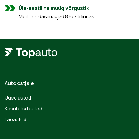
Üle-eestiline müügivõrgustik
Meil on edasimüüjad 8 Eesti linnas
Auto ostjale
Uued autod
Kasutatud autod
Laoautod