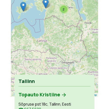
2
Tallinn
Topauto Kristiine
Leaflet
| ©
OpenStreetMap
Sõpruse pst 18c, Tallinn, Eesti