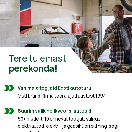
Tere tulemast
perekonda!
Vanimaid tegijaid Eesti autoturul
Mutlibränd-firma teerajajad aastast 1994
Suurim valik nelikveolisi autosid
50+ mudelit, 10 erinevat tootjat. Valikus
elektriautod, elektri- ja gaasihübriidid ning isegi