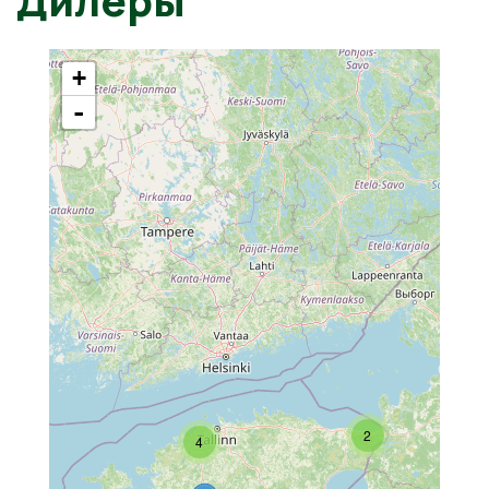
+
-
2
4