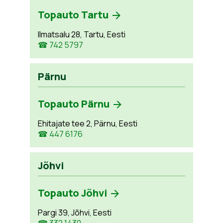
Topauto Tartu
Ilmatsalu 28, Tartu, Eesti
☎ 742 5797
Pärnu
Topauto Pärnu
Ehitajate tee 2, Pärnu, Eesti
☎ 447 6176
Jõhvi
Topauto Jõhvi
Pargi 39, Jõhvi, Eesti
☎ 332 1430