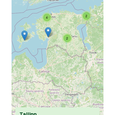
2
4
2
Tallinn