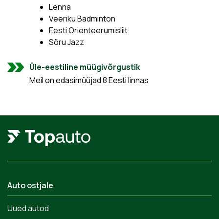
Lenna
Veeriku Badminton
Eesti Orienteerumisliit
Sõru Jazz
Üle-eestiline müügivõrgustik
Meil on edasimüüjad 8 Eesti linnas
Auto ostjale
Uued autod