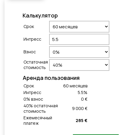
Калькулятор
Cрок
Интресс
Взнос
Остаточная
стоимость
Aренда пользования
Cрок
60
месяцeв
Интресс
5.5
%
0
% взнос
0 €
40
% остаточная
9 000 €
стоимость
Ежемесячный
285 €
платеж