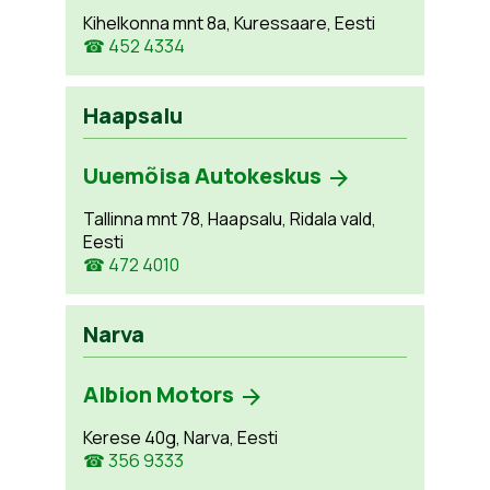
Kihelkonna mnt 8a, Kuressaare, Eesti
☎ 452 4334
Haapsalu
Uuemõisa Autokeskus
Tallinna mnt 78, Haapsalu, Ridala vald,
Eesti
☎ 472 4010
Narva
Albion Motors
Kerese 40g, Narva, Eesti
☎ 356 9333