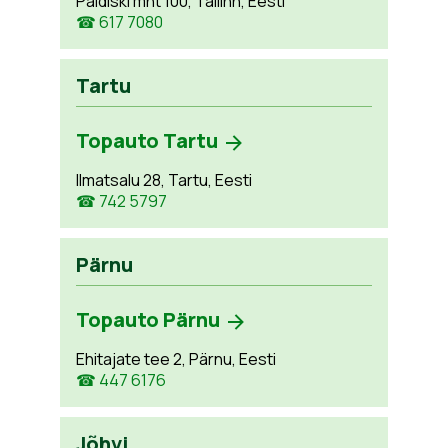
Paldiski mnt 100, Tallinn, Eesti
☎ 617 7080
Tartu
Topauto Tartu
Ilmatsalu 28, Tartu, Eesti
☎ 742 5797
Pärnu
Topauto Pärnu
Ehitajate tee 2, Pärnu, Eesti
☎ 447 6176
Jõhvi