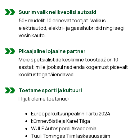
Suurim valik nelikveolisi autosid
50+ mudelit, 10 erinevat tootjat. Valikus
elektriautod, elektri- ja gaasihübriidid ning isegi
vesinikauto.
Pikaajaline lojaalne partner
Meie spetsialistide keskmine tööstaaž on 10
aastat, mille jooksul nad enda kogemust pidevalt
koolitustega täiendavad.
Toetame sporti ja kultuuri
Hiljuti oleme toetanud:
Euroopa kultuuripealinn Tartu 2024
kümnevõistleja Karel Tilga
WULF Autospordi Akadeemia
Tuuli Tomingas Tiim laskesuusatiim