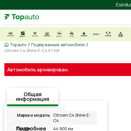
Esindu
/
/
Topauto
Подержанные автомобили
Citroen C4 Shine E-C4 57 kW
Автомобиль архивирован.
Общая
информация
Оборудование
Марка и модель
Citroen C4 Shine E-
C4
Подробнее
Пробег
44 900 км