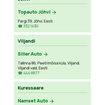
Topauto Jõhvi
Pargi 39, Jõhvi, Eesti
☎ 332 1430
Viljandi
Siller Auto
Tallinna 86, Peetrimõisa küla, Viljandi,
Viljandi vald, Eesti
☎ 444 8877
Kuressaare
Namset Auto