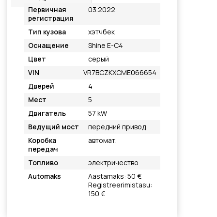
Первичная
03.2022
регистрация
Тип кузова
хэтчбек
Оснащение
Shine E-C4
Цвет
серый
VIN
VR7BCZKXCME066654
Дверей
4
Мест
5
Двигатель
57 kW
Ведущий мост
передний привод
Коробка
автомат.
передач
Топливо
электричество
Automaks
Aastamaks: 50 €
Registreerimistasu:
150 €