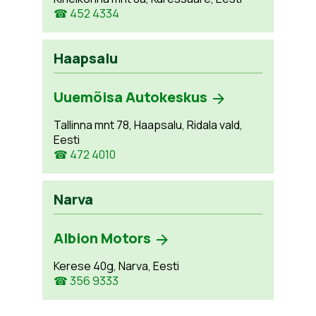
☎ 452 4334
Haapsalu
Uuemõisa Autokeskus
Tallinna mnt 78, Haapsalu, Ridala vald,
Eesti
☎ 472 4010
Narva
Albion Motors
Kerese 40g, Narva, Eesti
☎ 356 9333