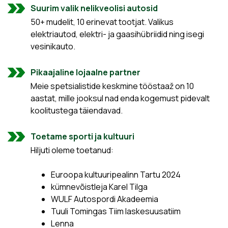
Suurim valik nelikveolisi autosid
50+ mudelit, 10 erinevat tootjat. Valikus
elektriautod, elektri- ja gaasihübriidid ning isegi
vesinikauto.
Pikaajaline lojaalne partner
Meie spetsialistide keskmine tööstaaž on 10
aastat, mille jooksul nad enda kogemust pidevalt
koolitustega täiendavad.
Toetame sporti ja kultuuri
Hiljuti oleme toetanud:
Euroopa kultuuripealinn Tartu 2024
kümnevõistleja Karel Tilga
WULF Autospordi Akadeemia
Tuuli Tomingas Tiim laskesuusatiim
Lenna