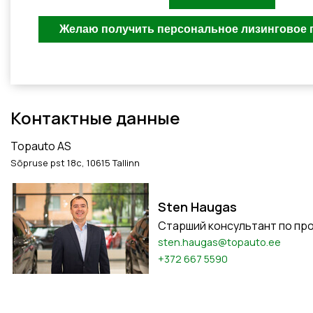
Контактные данные
Topauto AS
Sõpruse pst 18c, 10615 Tallinn
Sten Haugas
Старший консультант по пр
sten.haugas@topauto.ee
+372 667 5590