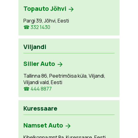
Topauto Jõhvi
Pargi 39, Jõhvi, Eesti
☎ 332 1430
Viljandi
Siller Auto
Tallinna 86, Peetrimõisa küla, Viljandi,
Viljandi vald, Eesti
☎ 444 8877
Kuressaare
Namset Auto
Kihelkonna mnt 8a, Kuressaare, Eesti