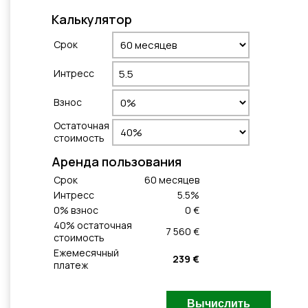
Калькулятор
Cрок
Интресс
Взнос
Остаточная
стоимость
Aренда пользования
Cрок
60
месяцeв
Интресс
5.5
%
0
% взнос
0 €
40
% остаточная
7 560 €
стоимость
Ежемесячный
239 €
платеж