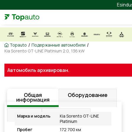
Esindu
/
/
Topauto
Подержанные автомобили
Kia Sorento GT-LINE Platinium 2.0, 136 kW
Автомобиль архивирован.
Общая
Оборудование
информация
Видео
Подробнее
Марка и модель
Kia Sorento GT-LINE
Platinium
Пробег
172 700 км