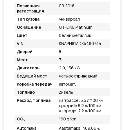
Первичная
09.2018
регистрация
Тип кузова
универсал
Оснащение
GT-LINE Platinium
Цвет
белый металлик
VIN
KNAPH81ADK5490744
Дверей
5
Мест
7
Двигатель
2.0, 136 kW
Ведущий мост
четырехприводный
Коробка передач
автомат.
Топливо
дизель
Расход топлива
на трассе: 5.5 л/100 км
средний: 6.2 л/100 км
в городе: 7.2 л/100 км
CO
160 g/km
2
Automaks
Aastamaks: 469.66 €