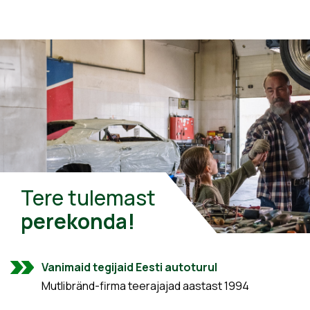
Tere tulemast
perekonda!
Vanimaid tegijaid Eesti autoturul
Mutlibränd-firma teerajajad aastast 1994