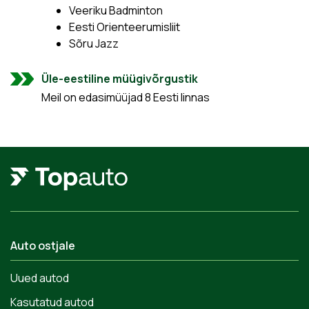
Veeriku Badminton
Eesti Orienteerumisliit
Sõru Jazz
Üle-eestiline müügivõrgustik
Meil on edasimüüjad 8 Eesti linnas
Auto ostjale
Uued autod
Kasutatud autod