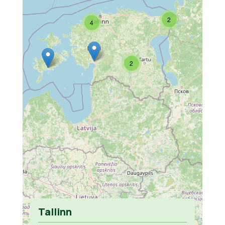
2
4
2
Tallinn