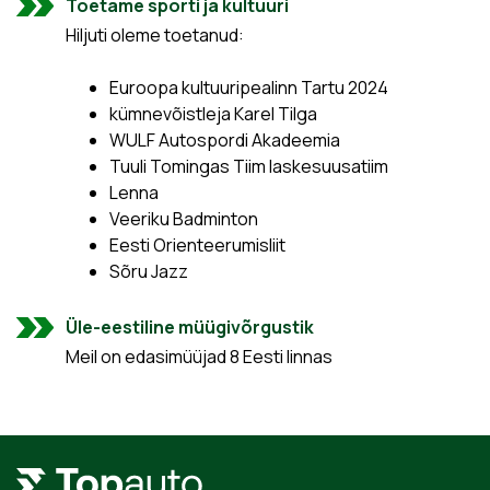
Toetame sporti ja kultuuri
Hiljuti oleme toetanud:
Euroopa kultuuripealinn Tartu 2024
kümnevõistleja Karel Tilga
WULF Autospordi Akadeemia
Tuuli Tomingas Tiim laskesuusatiim
Lenna
Veeriku Badminton
Eesti Orienteerumisliit
Sõru Jazz
Üle-eestiline müügivõrgustik
Meil on edasimüüjad 8 Eesti linnas