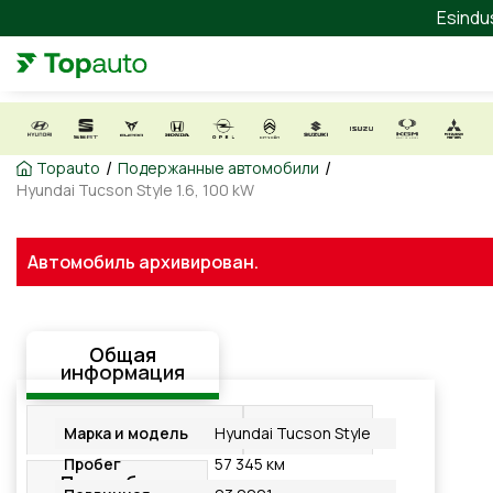
Esindu
/
/
Topauto
Подержанные автомобили
Hyundai Tucson Style 1.6, 100 kW
Автомобиль архивирован.
Общая
информация
Оборудование
Видео
Марка и модель
Hyundai Tucson Style
Пробег
57 345 км
Подробнее