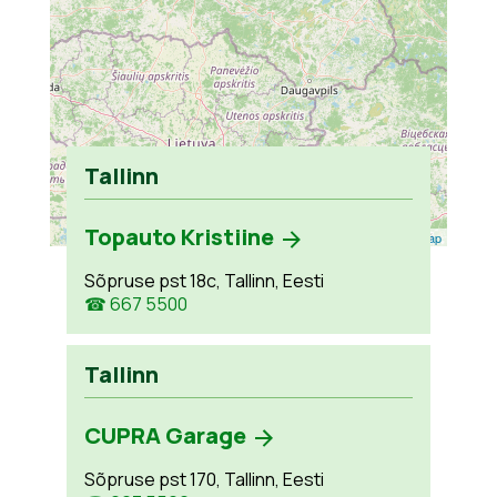
Tallinn
Topauto Kristiine
Leaflet
| ©
OpenStreetMap
Sõpruse pst 18c, Tallinn, Eesti
☎ 667 5500
Tallinn
CUPRA Garage
Sõpruse pst 170, Tallinn, Eesti