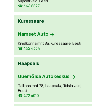
Viljandi vald, Eesti
☎ 444 8877
Kuressaare
Namset Auto
Kihelkonna mnt 8a, Kuressaare, Eesti
☎ 452 4334
Haapsalu
Uuemõisa Autokeskus
Tallinna mnt 78, Haapsalu, Ridala vald,
Eesti
☎ 472 4010