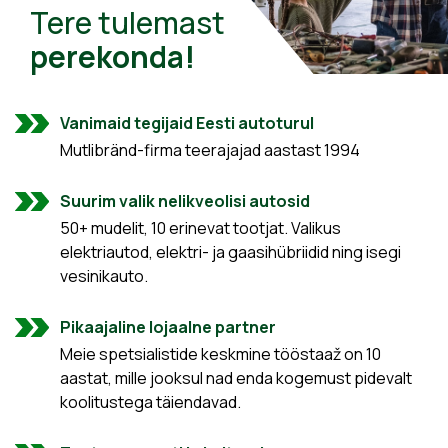
Tere tulemast
perekonda!
Vanimaid tegijaid Eesti autoturul
Mutlibränd-firma teerajajad aastast 1994
Suurim valik nelikveolisi autosid
50+ mudelit, 10 erinevat tootjat. Valikus
elektriautod, elektri- ja gaasihübriidid ning isegi
vesinikauto.
Pikaajaline lojaalne partner
Meie spetsialistide keskmine tööstaaž on 10
aastat, mille jooksul nad enda kogemust pidevalt
koolitustega täiendavad.