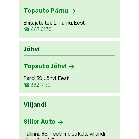
Topauto Pärnu
Ehitajate tee 2, Pärnu, Eesti
☎ 447 6176
Jõhvi
Topauto Jõhvi
Pargi 39, Jõhvi, Eesti
☎ 332 1430
Viljandi
Siller Auto
Tallinna 86, Peetrimõisa küla, Viljandi,