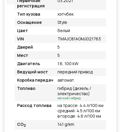
Первичная
03.2021
регистрация
Тип кузова
хэтчбек
Оснащение
Style
Цвет
белый
VIN
TMAJC81AGMJ021763
Дверей
5
Мест
5
Двигатель
1.6, 100 kW
Ведущий мост
передний привод
Коробка передач
автомат.
Топливо
гибрид (дизель /
электричество)
легкий гибрид
Расход топлива
на трассе: 4.4 л/100 км
средний: 4.5 л/100 км
в городе: 4.6 л/100 км
CO
141 g/km
2