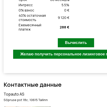
Интресс
5.5
%
0
% взнос
0 €
40
% остаточная
9 120 €
стоимость
Ежемесячный
288 €
платеж
Контактные данные
Topauto AS
Sõpruse pst 18c, 10615 Tallinn