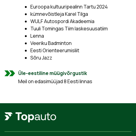
Euroopa kultuuripealinn Tartu 2024
kümnevõistleja Karel Tilga
WULF Autospordi Akadeemia
Tuuli Tomingas Tiim laskesuusatiim
Lenna
Veeriku Badminton
Eesti Orienteerumisliit
Sõru Jazz
Üle-eestiline müügivõrgustik
Meil on edasimüüjad 8 Eesti linnas