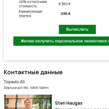
40
% остаточная
9 360 €
стоимость
Ежемесячный
296 €
платеж
Контактные данные
Topauto AS
Sõpruse pst 18c, 10615 Tallinn
Sten Haugas