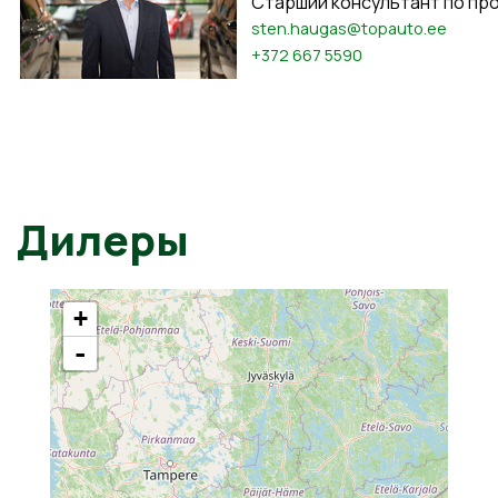
Старший консультант по пр
sten.haugas@topauto.ee
+372 667 5590
Дилеры
+
-