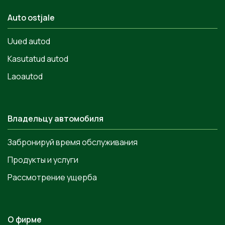
Auto ostjale
Uued autod
Kasutatud autod
Laoautod
Владельцу автомобиля
Забронируй время обслуживания
Продукты и услуги
Рассмотрение ущерба
О фирме