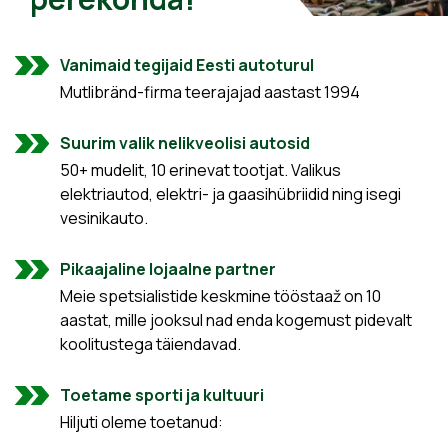
Vanimaid tegijaid Eesti autoturul
Mutlibränd-firma teerajajad aastast 1994
Suurim valik nelikveolisi autosid
50+ mudelit, 10 erinevat tootjat. Valikus
elektriautod, elektri- ja gaasihübriidid ning isegi
vesinikauto.
Pikaajaline lojaalne partner
Meie spetsialistide keskmine tööstaaž on 10
aastat, mille jooksul nad enda kogemust pidevalt
koolitustega täiendavad.
Toetame sporti ja kultuuri
Hiljuti oleme toetanud: