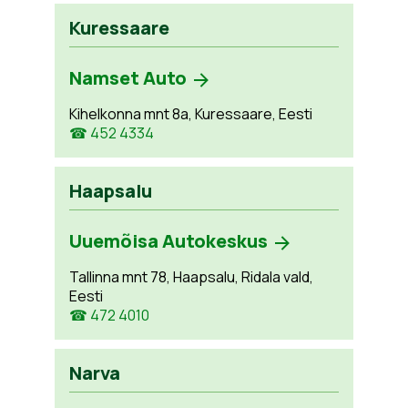
Kuressaare
Namset Auto
Kihelkonna mnt 8a, Kuressaare, Eesti
☎ 452 4334
Haapsalu
Uuemõisa Autokeskus
Tallinna mnt 78, Haapsalu, Ridala vald,
Eesti
☎ 472 4010
Narva