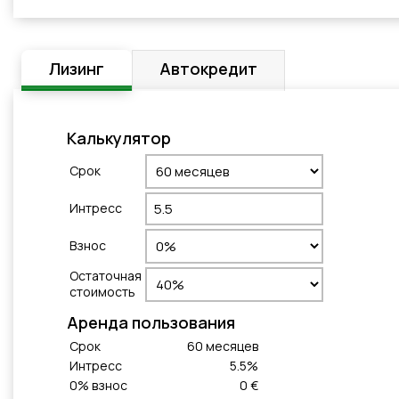
Лизинг
Автокредит
Калькулятор
Cрок
Интресс
Взнос
Остаточная
стоимость
Aренда пользования
Cрок
60
месяцeв
Интресс
5.5
%
0
% взнос
0 €