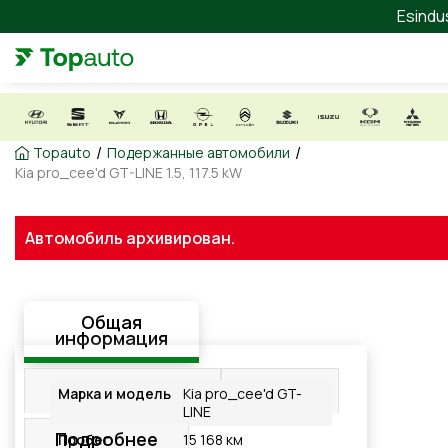
Esindu
/
/
Topauto
Подержанные автомобили
Kia pro_cee'd GT-LINE 1.5, 117.5 kW
Автомобиль архивирован.
Общая
информация
Оборудование
Видео
Марка и модель
Kia pro_cee'd GT-
LINE
Подробнее
Пробег
15 168 км