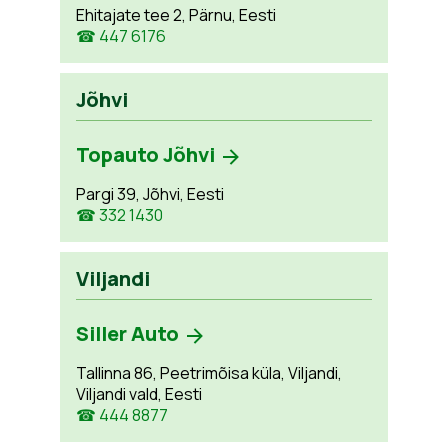
Ehitajate tee 2, Pärnu, Eesti
☎ 447 6176
Jõhvi
Topauto Jõhvi
Pargi 39, Jõhvi, Eesti
☎ 332 1430
Viljandi
Siller Auto
Tallinna 86, Peetrimõisa küla, Viljandi,
Viljandi vald, Eesti
☎ 444 8877