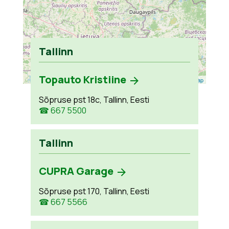
Tallinn
Topauto Kristiine
Leaflet
| ©
OpenStreetMap
Sõpruse pst 18c, Tallinn, Eesti
☎ 667 5500
Tallinn
CUPRA Garage
Sõpruse pst 170, Tallinn, Eesti
☎ 667 5566