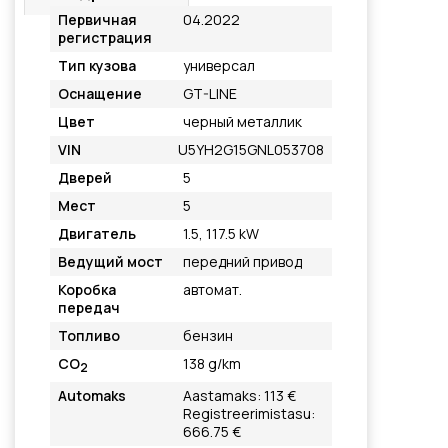
Первичная
04.2022
регистрация
Тип кузова
универсал
Оснащение
GT-LINE
Цвет
черный металлик
VIN
U5YH2G15GNL053708
Дверей
5
Мест
5
Двигатель
1.5, 117.5 kW
Ведущий мост
передний привод
Коробка
автомат.
передач
Топливо
бензин
CO
138 g/km
2
Automaks
Aastamaks: 113 €
Registreerimistasu:
666.75 €