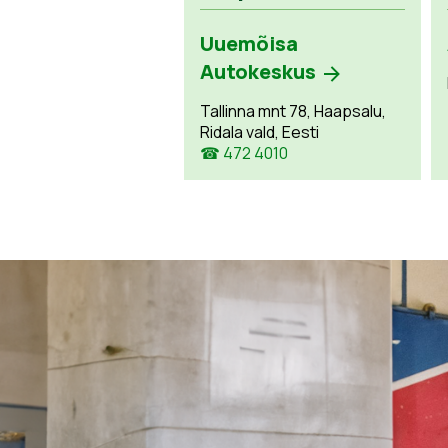
Uuemõisa
Autokeskus
Tallinna mnt 78, Haapsalu,
Ridala vald, Eesti
☎ 472 4010