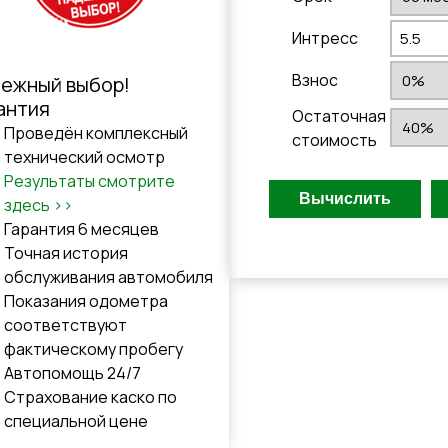
Интресс
Взнос
ежный выбор!
антия
Остаточная
Проведён комплексный
стоимость
технический осмотр
Результаты смотрите
здесь >>
Гарантия 6 месяцев
Точная история
обслуживания автомобиля
Показания одометра
соответствуют
фактическому пробегу
Автопомощь 24/7
Cтрахованиe каско по
специальной цене