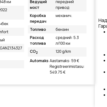
948 км
Ведущий
передний
мост
привод
2022
Коробка
механич.
Над
передач
чбек
Гар
Топливо
бензин
fort
Расход
средний: 5.3
лый
топлива
л/100 км
1GANZ134327
CO
120 g/km
2
Automaks
Aastamaks: 59 €
Registreerimistasu:
549.75 €