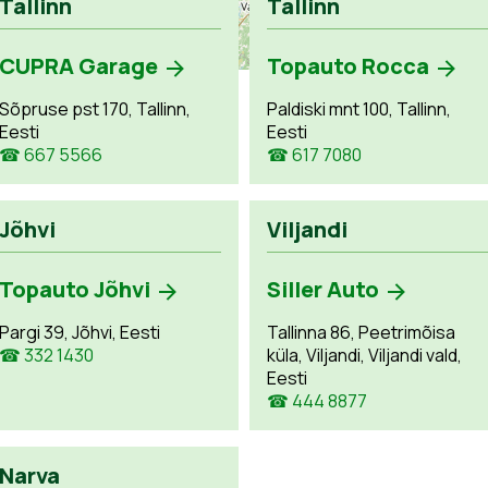
Tallinn
Tallinn
CUPRA Garage
Topauto Rocca
Sõpruse pst 170, Tallinn,
Paldiski mnt 100, Tallinn,
Eesti
Eesti
☎ 667 5566
☎ 617 7080
Jõhvi
Viljandi
Topauto Jõhvi
Siller Auto
Pargi 39, Jõhvi, Eesti
Tallinna 86, Peetrimõisa
☎ 332 1430
küla, Viljandi, Viljandi vald,
Eesti
☎ 444 8877
Narva