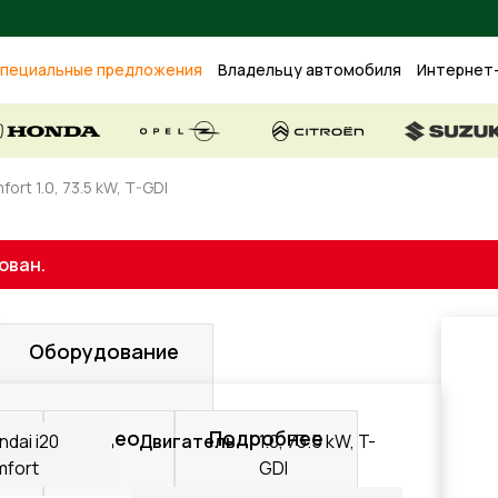
пециальные предложения
Владельцу автомобиля
Интернет
ort 1.0, 73.5 kW, T-GDI
ован.
Оборудование
е
Видео
Подробнее
ndai i20
Двигатель
1.0, 73.5 kW, T-
fort
GDI