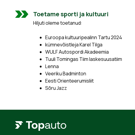
Toetame sporti ja kultuuri
Hiljuti oleme toetanud:
Euroopa kultuuripealinn Tartu 2024
kümnevõistleja Karel Tilga
WULF Autospordi Akadeemia
Tuuli Tomingas Tiim laskesuusatiim
Lenna
Veeriku Badminton
Eesti Orienteerumisliit
Sõru Jazz