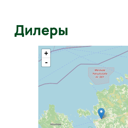
Дилеры
+
-