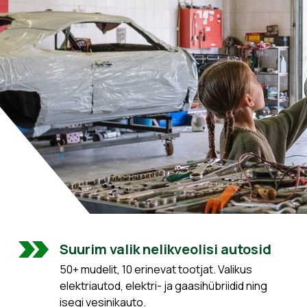
Suurim valik nelikveolisi autosid
50+ mudelit, 10 erinevat tootjat. Valikus
elektriautod, elektri- ja gaasihübriidid ning
isegi vesinikauto.