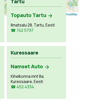
Tartu
Topauto Tartu
Leaflet
| ©
OpenStreetMap
Ilmatsalu 28, Tartu, Eesti
☎ 742 5797
Kuressaare
Namset Auto
Kihelkonna mnt 8a,
Kuressaare, Eesti
☎ 452 4334