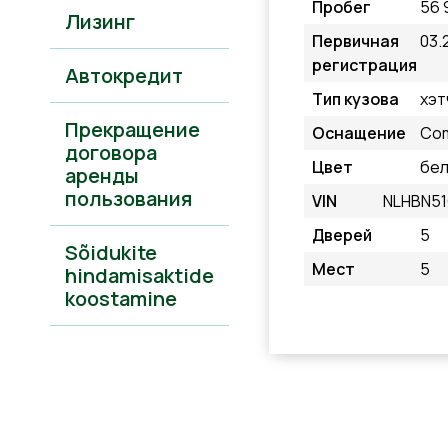
Пробег
56 
Лизинг
Первичная
03.
регистрация
Автокредит
Тип кузова
хэт
Прекращение
Оснащение
Com
договора
Цвет
бе
аренды
пользования
VIN
NLHBN5
Дверей
5
Sõidukite
Мест
5
hindamisaktide
koostamine