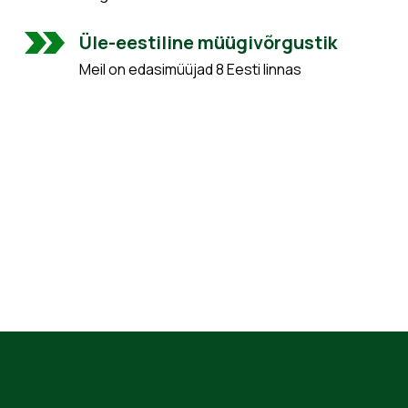
Üle-eestiline müügivõrgustik
Meil on edasimüüjad 8 Eesti linnas