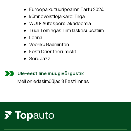
Euroopa kultuuripealinn Tartu 2024
kümnevõistleja Karel Tilga
WULF Autospordi Akadeemia
Tuuli Tomingas Tiim laskesuusatiim
Lenna
Veeriku Badminton
Eesti Orienteerumisliit
Sõru Jazz
Üle-eestiline müügivõrgustik
Meil on edasimüüjad 8 Eesti linnas