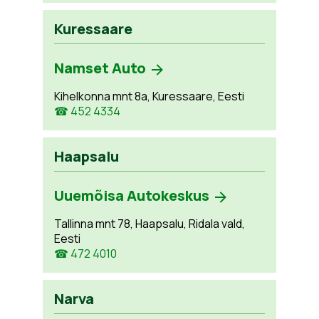
Kuressaare
Namset Auto
Kihelkonna mnt 8a, Kuressaare, Eesti
☎ 452 4334
Haapsalu
Uuemõisa Autokeskus
Tallinna mnt 78, Haapsalu, Ridala vald,
Eesti
☎ 472 4010
Narva