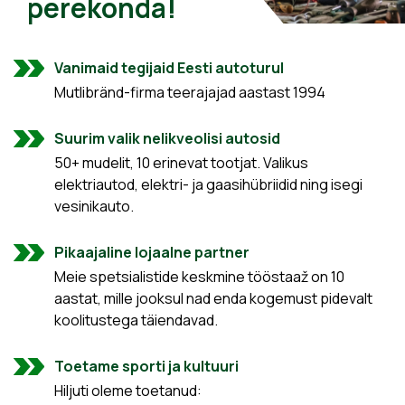
perekonda!
Vanimaid tegijaid Eesti autoturul
Mutlibränd-firma teerajajad aastast 1994
Suurim valik nelikveolisi autosid
50+ mudelit, 10 erinevat tootjat. Valikus
elektriautod, elektri- ja gaasihübriidid ning isegi
vesinikauto.
Pikaajaline lojaalne partner
Meie spetsialistide keskmine tööstaaž on 10
aastat, mille jooksul nad enda kogemust pidevalt
koolitustega täiendavad.
Toetame sporti ja kultuuri
Hiljuti oleme toetanud: