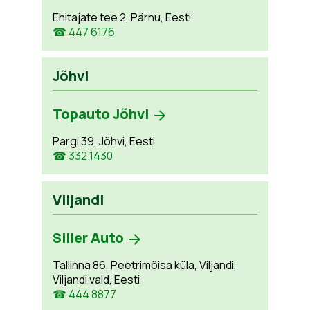
Ehitajate tee 2, Pärnu, Eesti
☎ 447 6176
Jõhvi
Topauto Jõhvi
Pargi 39, Jõhvi, Eesti
☎ 332 1430
Viljandi
Siller Auto
Tallinna 86, Peetrimõisa küla, Viljandi,
Viljandi vald, Eesti
☎ 444 8877