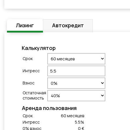
Лизинг
Автокредит
Калькулятор
Cрок
Интресс
Взнос
Остаточная
стоимость
Aренда пользования
Cрок
60
месяцeв
Интресс
5.5
%
0
% взнос
0 €