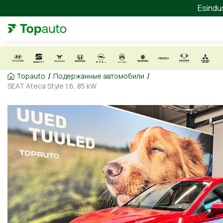
Esindu
/
/
Topauto
Подержанные автомобили
SEAT Ateca Style 1.6, 85 kW