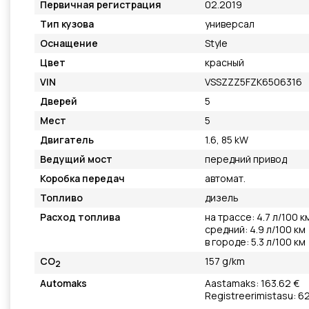
Первичная регистрация
02.2019
Тип кузова
универсал
Оснащение
Style
Цвет
красный
VIN
VSSZZZ5FZK6506316
Дверей
5
Мест
5
Двигатель
1.6, 85 kW
Ведущий мост
передний привод
Коробка передач
автомат.
Топливо
дизель
Расход топлива
на трассе: 4.7 л/100 к
средний: 4.9 л/100 км
в городе: 5.3 л/100 км
CO
157 g/km
2
Automaks
Aastamaks: 163.62 €
Registreerimistasu: 62