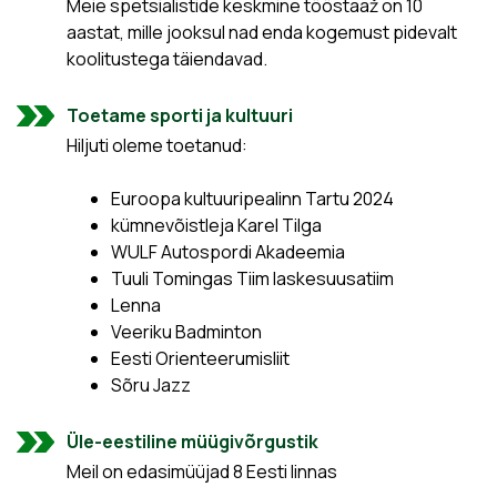
Meie spetsialistide keskmine tööstaaž on 10
aastat, mille jooksul nad enda kogemust pidevalt
koolitustega täiendavad.
Toetame sporti ja kultuuri
Hiljuti oleme toetanud:
Euroopa kultuuripealinn Tartu 2024
kümnevõistleja Karel Tilga
WULF Autospordi Akadeemia
Tuuli Tomingas Tiim laskesuusatiim
Lenna
Veeriku Badminton
Eesti Orienteerumisliit
Sõru Jazz
Üle-eestiline müügivõrgustik
Meil on edasimüüjad 8 Eesti linnas