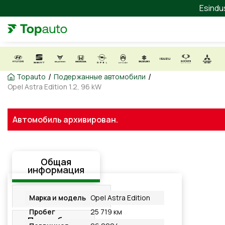
Esindu
/
/
Topauto
Подержанные автомобили
Opel Astra Edition 1.2, 96 kW
Автомобиль архивирован.
Общая
информация
Оборудование
Марка и модель
Opel Astra Edition
Пробег
25 719 км
Подробнее