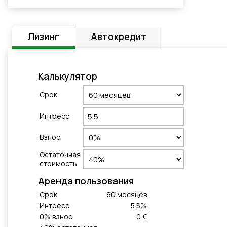
Лизинг
Автокредит
Калькулятор
Cрок
Интресс
Взнос
Остаточная
стоимость
Aренда пользования
Cрок
60
месяцeв
Интресс
5.5
%
0
% взнос
0 €