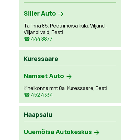
Siller Auto
Tallinna 86, Peetrimõisa küla, Viljandi,
Viljandi vald, Eesti
☎ 444 8877
Kuressaare
Namset Auto
Kihelkonna mnt 8a, Kuressaare, Eesti
☎ 452 4334
Haapsalu
Uuemõisa Autokeskus