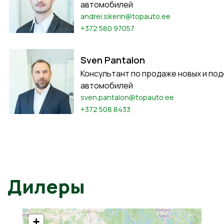
автомобилей
andrei.sikerin@topauto.ee
+372 580 97057
Sven Pantalon
Консультант по продаже новых и по
автомобилей
sven.pantalon@topauto.ee
+372 508 8433
Дилеры
+