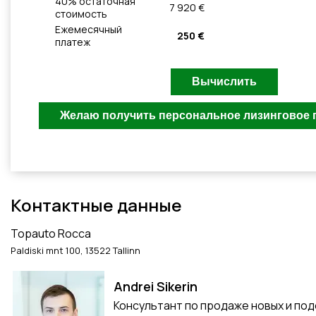
40
% остаточная
7 920 €
стоимость
Ежемесячный
250 €
платеж
Контактные данные
Topauto Rocca
Paldiski mnt 100, 13522 Tallinn
Andrei Sikerin
Консультант по продаже новых и по