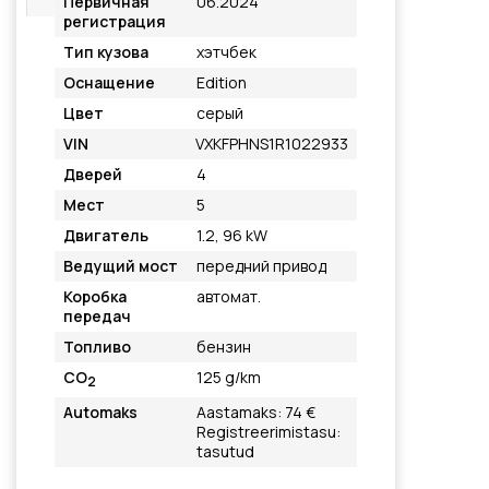
Первичная
06.2024
регистрация
Тип кузова
хэтчбек
Оснащение
Edition
Цвет
серый
VIN
VXKFPHNS1R1022933
Дверей
4
Мест
5
Двигатель
1.2, 96 kW
Ведущий мост
передний привод
Коробка
автомат.
передач
Топливо
бензин
CO
125 g/km
2
Automaks
Aastamaks: 74 €
Registreerimistasu:
tasutud