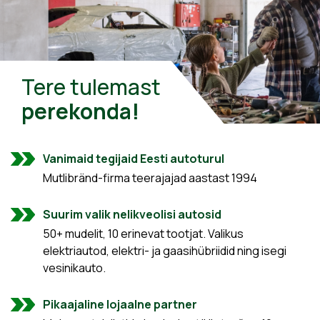
Tere tulemast
perekonda!
Vanimaid tegijaid Eesti autoturul
Mutlibränd-firma teerajajad aastast 1994
Suurim valik nelikveolisi autosid
50+ mudelit, 10 erinevat tootjat. Valikus
elektriautod, elektri- ja gaasihübriidid ning isegi
vesinikauto.
Pikaajaline lojaalne partner