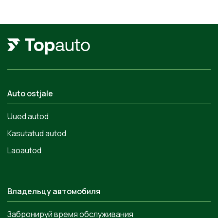
Auto ostjale
Uued autod
Kasutatud autod
Laoautod
Владельцу автомобиля
Забронируй время обслуживания