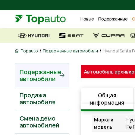
Новые
Подержанные
С
/
/
Topauto
Подержанные автомобили
Hyundai Santa F
Подержанные
Автомобиль архивир
автомобили
Продажа
Общая
автомобиля
информация
Смена демо
Марка и
Hyu
автомобилей
модель
Fe 