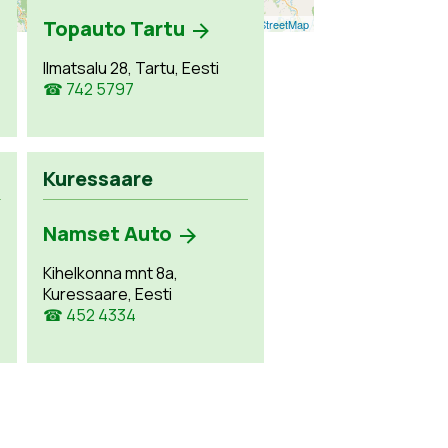
Topauto Tartu
Leaflet
| ©
OpenStreetMap
Ilmatsalu 28, Tartu, Eesti
☎ 742 5797
Kuressaare
Namset Auto
Kihelkonna mnt 8a,
Kuressaare, Eesti
☎ 452 4334