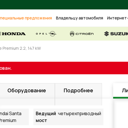
пециальные предложения
Владельцу автомобиля
Интернет
e Premium 2.2, 147 kW
ован.
Оборудование
Подробнее
Ли
ndai Santa
Ведущий
четырехприводный
Premium
мост