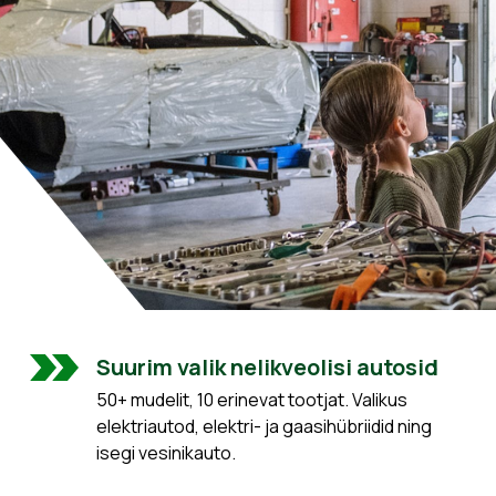
Suurim valik nelikveolisi autosid
50+ mudelit, 10 erinevat tootjat. Valikus
elektriautod, elektri- ja gaasihübriidid ning
isegi vesinikauto.