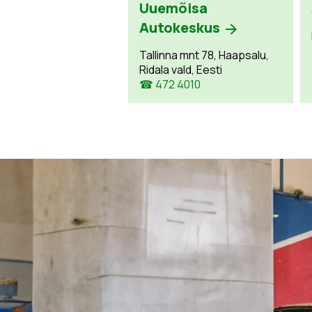
Uuemõisa
Autokeskus
Tallinna mnt 78, Haapsalu,
Ridala vald, Eesti
☎ 472 4010