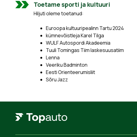
Toetame sporti ja kultuuri
Hiljuti oleme toetanud:
Euroopa kultuuripealinn Tartu 2024
kümnevõistleja Karel Tilga
WULF Autospordi Akadeemia
Tuuli Tomingas Tiim laskesuusatiim
Lenna
Veeriku Badminton
Eesti Orienteerumisliit
Sõru Jazz