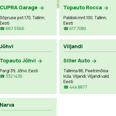
CUPRA Garage
Topauto Rocca
Sõpruse pst 170, Tallinn,
Paldiski mnt 100, Tallinn,
Eesti
Eesti
☎ 667 5566
☎ 617 7080
Jõhvi
Viljandi
Topauto Jõhvi
Siller Auto
Pargi 39, Jõhvi, Eesti
Tallinna 86, Peetrimõisa
☎ 332 1430
küla, Viljandi, Viljandi vald,
Eesti
☎ 444 8877
Narva