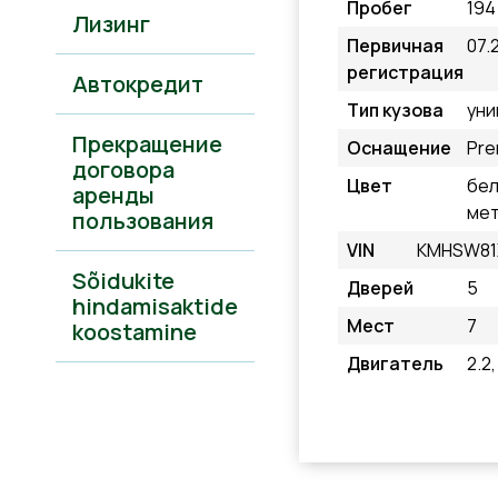
Пробег
194
Лизинг
Первичная
07.
регистрация
Автокредит
Тип кузова
уни
Прекращение
Оснащение
Pre
договора
Цвет
бе
аренды
мет
пользования
VIN
KMHSW81
Sõidukite
Дверей
5
hindamisaktide
Мест
7
koostamine
Двигатель
2.2