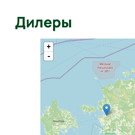
Дилеры
+
-