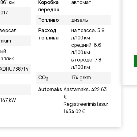
 861 км
Коробка
автомат.
передач
2017
Топливо
дизель
версал
Расход
на трассе: 5.9
топлива
л/100 км
mium
средний: 6.6
лый
л/100 км
аллик
в городе: 7.8
л/100 км
XDHU738714
CO
174 g/km
2
Automaks
Aastamaks: 422.63
€
, 147 kW
Registreerimistasu:
1434.02 €