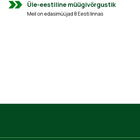
Üle-eestiline müügivõrgustik
Meil on edasimüüjad 8 Eesti linnas