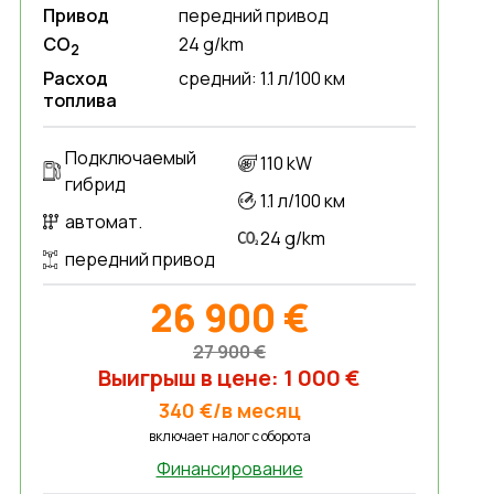
Привод
передний привод
CO
24 g/km
2
Расход
средний: 1.1 л/100 км
топлива
Подключаемый
110 kW
гибрид
1.1 л/100 км
автомат.
24 g/km
передний привод
26 900 €
27 900 €
Выигрыш в цене: 1 000 €
340 €/в месяц
включает налог с оборотa
Финансирование