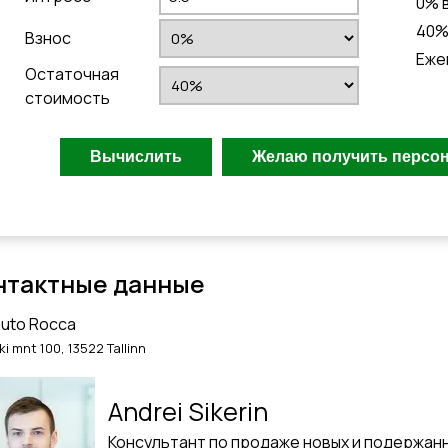
0
% 
40
%
Взнос
Еже
Остаточная
стоимость
нтактные данные
uto Rocca
ki mnt 100, 13522 Tallinn
Andrei Sikerin
Консультант по продаже новых и подержан