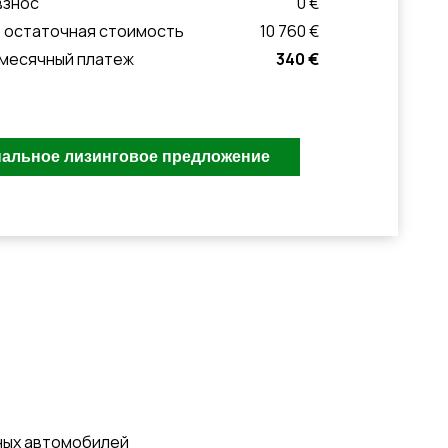
взнос
0 €
 остаточная стоимость
10 760 €
месячный платеж
340 €
ных автомобилей