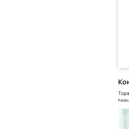
Ко
Topa
Paldis