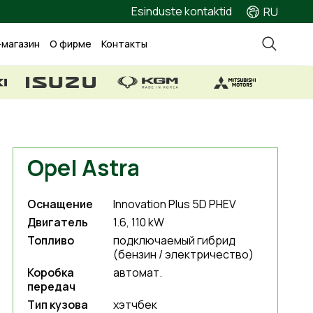
Esinduste kontaktid
RU
-магазин
О фирме
Контакты
Opel Astra
Оснащение
Innovation Plus 5D PHEV
Двигатель
1.6, 110 kW
Топливо
подключаемый гибрид
(бензин / электричество)
Коробка
автомат.
передач
Тип кузова
хэтчбек