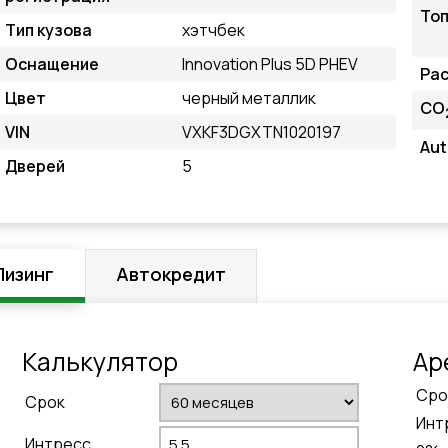
То
Тип кузова
хэтчбек
Оснащение
Innovation Plus 5D PHEV
Рас
Цвет
черный металлик
CO
VIN
VXKF3DGXTN1020197
Au
Дверей
5
Лизинг
Автокредит
Калькулятор
Aр
Cро
Cрок
Инт
Интресс