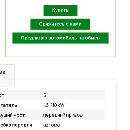
ее
ст
5
игатель
1.6, 110 kW
дущий мост
передний привод
обка передач
автомат.