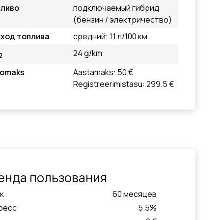
пливо
подключаемый гибрид
(бензин / электричество)
ход топлива
средний: 1.1 л/100 км
24 g/km
2
tomaks
Aastamaks: 50 €
Registreerimistasu: 299.5 €
енда пользования
к
60
месяцeв
ресс
5.5
%