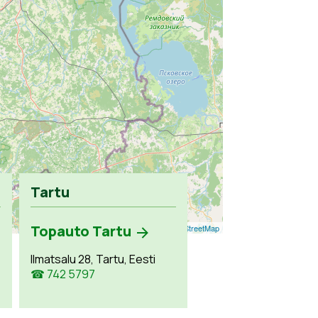
Tartu
Topauto Tartu
Leaflet
| ©
OpenStreetMap
Ilmatsalu 28, Tartu, Eesti
☎ 742 5797