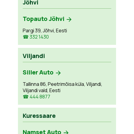
Jõhvi
Topauto Jõhvi
Pargi 39, Jõhvi, Eesti
☎ 332 1430
Viljandi
Siller Auto
Tallinna 86, Peetrimõisa küla, Viljandi,
Viljandi vald, Eesti
☎ 444 8877
Kuressaare
Namset Auto