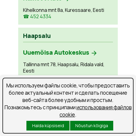
Kihelkonna mnt 8a, Kuressaare, Eesti
☎ 452 4334
Haapsalu
Uuemõisa Autokeskus
Tallinna mnt 78, Haapsalu, Ridala vald,
Eesti
☎ 472 4010
Мы используем файлы cookie, чтобы предоставить
более актуальный контент и сделать посещение
Narva
веб-сайта более удобным и простым.
Познакомьтесь с принципами
использования файлов
Albion Motors
cookie
.
Kerese 40g, Narva, Eesti
Halda küpsiseid
Nõustun kõigiga
☎ 356 9333