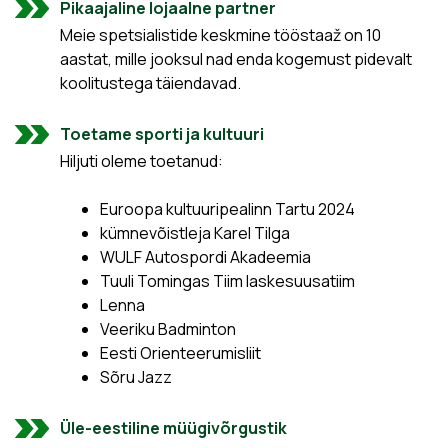
Pikaajaline lojaalne partner
Meie spetsialistide keskmine tööstaaž on 10
aastat, mille jooksul nad enda kogemust pidevalt
koolitustega täiendavad.
Toetame sporti ja kultuuri
Hiljuti oleme toetanud:
Euroopa kultuuripealinn Tartu 2024
kümnevõistleja Karel Tilga
WULF Autospordi Akadeemia
Tuuli Tomingas Tiim laskesuusatiim
Lenna
Veeriku Badminton
Eesti Orienteerumisliit
Sõru Jazz
Üle-eestiline müügivõrgustik