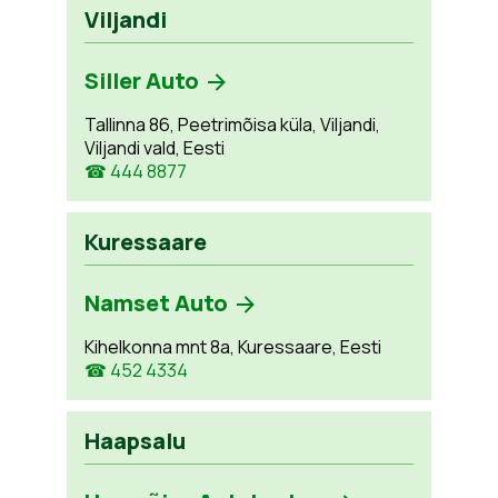
Viljandi
Siller Auto
Tallinna 86, Peetrimõisa küla, Viljandi,
Viljandi vald, Eesti
☎ 444 8877
Kuressaare
Namset Auto
Kihelkonna mnt 8a, Kuressaare, Eesti
☎ 452 4334
Haapsalu