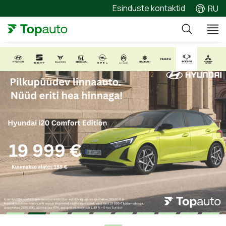
Esinduste kontaktid
RU