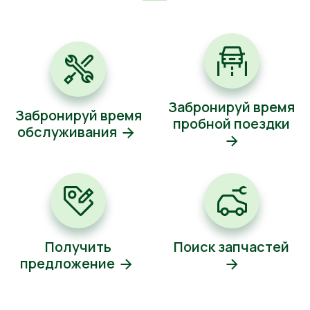
Забронируй время
Забронируй время
пробной поездки
обслуживания
Получить
Поиск запчастей
предложение