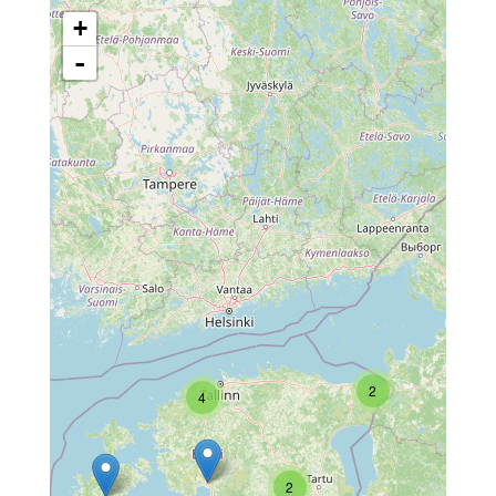
+
-
2
4
2