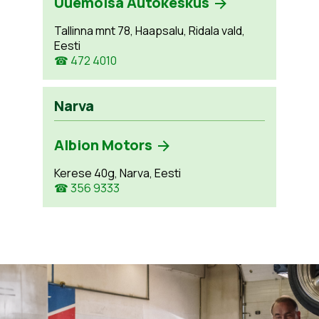
Uuemõisa Autokeskus
Tallinna mnt 78, Haapsalu, Ridala vald,
Eesti
☎ 472 4010
Narva
Albion Motors
Kerese 40g, Narva, Eesti
☎ 356 9333