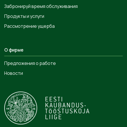
Забронируй время обслуживания
Продукты и услуги
Рассмотрение ущерба
О фирме
Предложения о работе
Новости