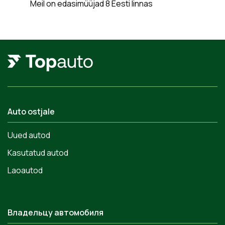
Meil on edasimüüjad 8 Eesti linnas
Auto ostjale
Uued autod
Kasutatud autod
Laoautod
Владельцу автомобиля