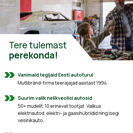
Tere tulemast
perekonda!
Vanimaid tegijaid Eesti autoturul
Mutlibränd-firma teerajajad aastast 1994
Suurim valik nelikveolisi autosid
50+ mudelit, 10 erinevat tootjat. Valikus
elektriautod, elektri- ja gaasihübriidid ning isegi
vesinikauto.