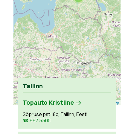
Tallinn
Topauto Kristiine
Leaflet
| ©
OpenStreetMap
Sõpruse pst 18c, Tallinn, Eesti
☎ 667 5500