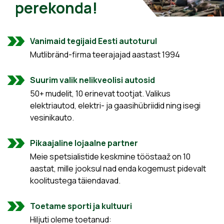
perekonda!
Vanimaid tegijaid Eesti autoturul
Mutlibränd-firma teerajajad aastast 1994
Suurim valik nelikveolisi autosid
50+ mudelit, 10 erinevat tootjat. Valikus
elektriautod, elektri- ja gaasihübriidid ning isegi
vesinikauto.
Pikaajaline lojaalne partner
Meie spetsialistide keskmine tööstaaž on 10
aastat, mille jooksul nad enda kogemust pidevalt
koolitustega täiendavad.
Toetame sporti ja kultuuri
Hiljuti oleme toetanud: