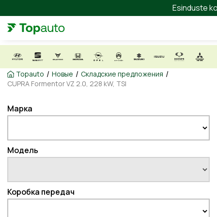
Esinduste ko
/
/
/
Topauto
Новые
Складские предложения
CUPRA Formentor VZ 2.0, 228 kW, TSI
Марка
Модель
Коробка передач