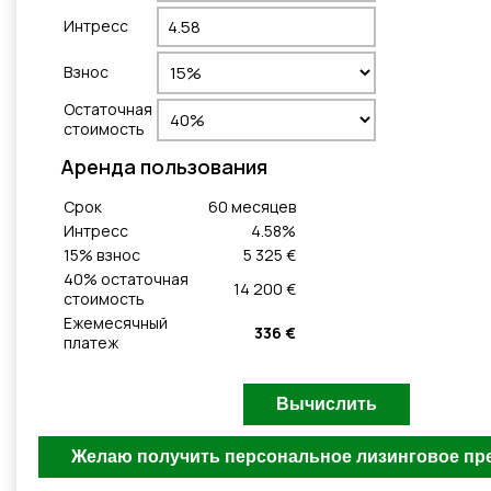
Интресс
Взнос
Остаточная
стоимость
Aренда пользования
Cрок
60
месяцeв
Интресс
4.58
%
15
% взнос
5 325 €
40
% остаточная
14 200 €
стоимость
Ежемесячный
336 €
платеж