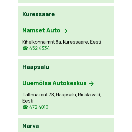
Kuressaare
Namset Auto
Kihelkonna mnt 8a, Kuressaare, Eesti
☎ 452 4334
Haapsalu
Uuemõisa Autokeskus
Tallinna mnt 78, Haapsalu, Ridala vald,
Eesti
☎ 472 4010
Narva