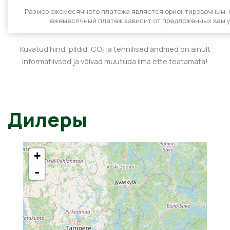
Размер ежемесячного платежа является ориентировочным.
ежемесячный платеж зависит от предложенных вам у
Kuvatud hind, pildid, CO₂ ja tehnilised andmed on ainult
informatiivsed ja võivad muutuda ilma ette teatamata!
Дилеры
+
-