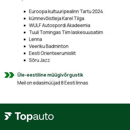
Euroopa kultuuripealinn Tartu 2024
kümnevõistleja Karel Tilga
WULF Autospordi Akadeemia
Tuuli Tomingas Tiim laskesuusatiim
Lenna
Veeriku Badminton
Eesti Orienteerumisliit
Sõru Jazz
Üle-eestiline müügivõrgustik
Meil on edasimüüjad 8 Eesti linnas