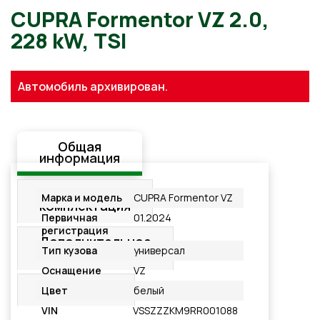
CUPRA Formentor VZ 2.0,
Автомобиль архивирован.
228 kW, TSI
Общая
информация
Стандартная
Марка и модель
CUPRA Formentor VZ
комплектация
Первичная
01.2024
регистрация
Дополнительное
Тип кузова
универсал
оснащение
Оснащение
VZ
Подробнее
Цвет
белый
VIN
VSSZZZKM9RR001088