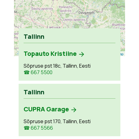
Tallinn
Topauto Kristiine
Leaflet
| ©
OpenStreetMap
Sõpruse pst 18c, Tallinn, Eesti
☎ 667 5500
Tallinn
CUPRA Garage
Sõpruse pst 170, Tallinn, Eesti
☎ 667 5566