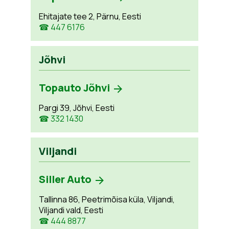
Ehitajate tee 2, Pärnu, Eesti
☎ 447 6176
Jõhvi
Topauto Jõhvi
Pargi 39, Jõhvi, Eesti
☎ 332 1430
Viljandi
Siller Auto
Tallinna 86, Peetrimõisa küla, Viljandi,
Viljandi vald, Eesti
☎ 444 8877