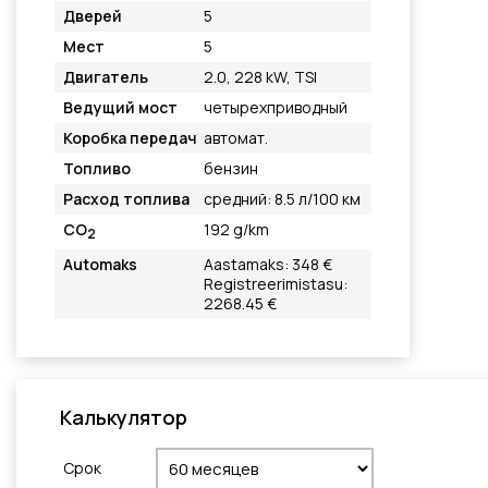
Дверей
5
Мест
5
Двигатель
2.0, 228 kW, TSI
Ведущий мост
четырехприводный
Коробка передач
автомат.
Топливо
бензин
Расход топлива
средний: 8.5 л/100 км
CO
192 g/km
2
Automaks
Aastamaks: 348 €
Registreerimistasu:
2268.45 €
Калькулятор
Cрок