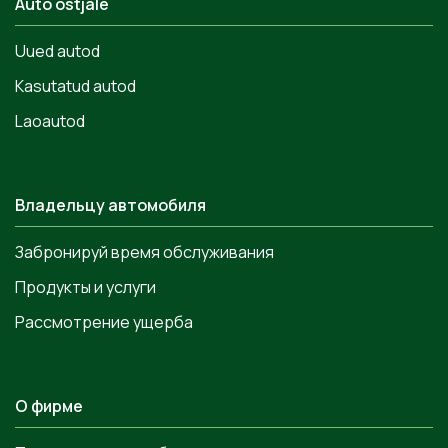
Auto ostjale
Uued autod
Kasutatud autod
Laoautod
Владельцу автомобиля
Забронируй время обслуживания
Продукты и услуги
Рассмотрение ущерба
О фирме