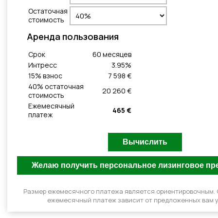
Остаточная
стоимость
Aренда пользования
Cрок
60
месяцeв
Интресс
3.95
%
15
% взнос
7 598 €
40
% остаточная
20 260 €
стоимость
Ежемесячный
465 €
платеж
Размер ежемесячного платежа является ориентировочным.
ежемесячный платеж зависит от предложенных вам у