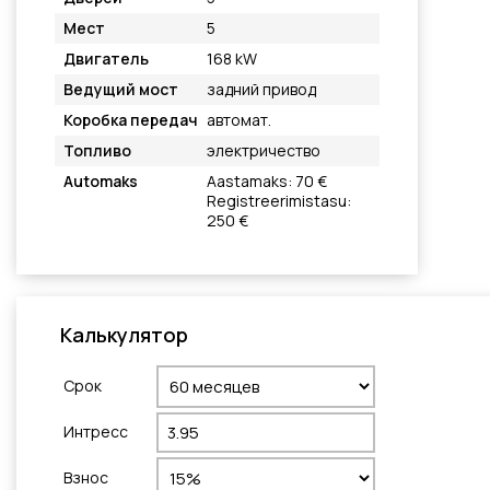
Мест
5
Двигатель
168 kW
Ведущий мост
задний привод
Коробка передач
автомат.
Топливо
электричество
Automaks
Aastamaks: 70 €
Registreerimistasu:
250 €
Калькулятор
Cрок
Интресс
Взнос