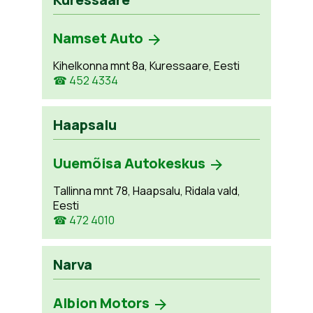
Namset Auto
Kihelkonna mnt 8a, Kuressaare, Eesti
☎ 452 4334
Haapsalu
Uuemõisa Autokeskus
Tallinna mnt 78, Haapsalu, Ridala vald,
Eesti
☎ 472 4010
Narva
Albion Motors