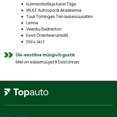
kümnevõistleja Karel Tilga
WULF Autospordi Akadeemia
Tuuli Tomingas Tiim laskesuusatiim
Lenna
Veeriku Badminton
Eesti Orienteerumisliit
Sõru Jazz
Üle-eestiline müügivõrgustik
Meil on edasimüüjad 8 Eesti linnas