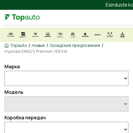
Esinduste ko
/
/
/
Topauto
Новые
Складские предложения
Hyundai IONIQ 5 Premium 168 kW
Марка
Модель
Коробка передач