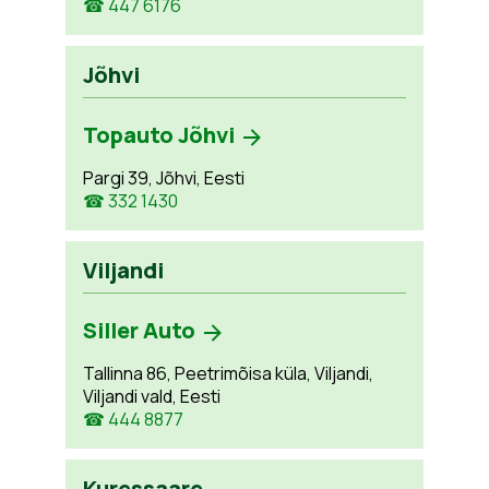
☎ 447 6176
Jõhvi
Topauto Jõhvi
Pargi 39, Jõhvi, Eesti
☎ 332 1430
Viljandi
Siller Auto
Tallinna 86, Peetrimõisa küla, Viljandi,
Viljandi vald, Eesti
☎ 444 8877
Kuressaare