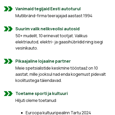
Vanimaid tegijaid Eesti autoturul
Mutlibränd-firma teerajajad aastast 1994
Suurim valik nelikveolisi autosid
50+ mudelit, 10 erinevat tootjat. Valikus
elektriautod, elektri- ja gaasihübriidid ning isegi
vesinikauto.
Pikaajaline lojaalne partner
Meie spetsialistide keskmine tööstaaž on 10
aastat, mille jooksul nad enda kogemust pidevalt
koolitustega täiendavad.
Toetame sporti ja kultuuri
Hiljuti oleme toetanud:
Euroopa kultuuripealinn Tartu 2024