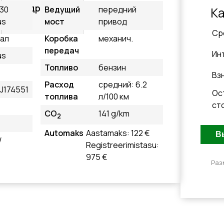
Подробнее
i30
Ведущий
передний
К
us
мост
привод
Cр
ал
Коробка
механич.
передач
Ин
us
Топливо
бензин
Вз
Расход
средний: 6.2
J174551
Ос
топлива
л/100 км
ст
CO
141 g/km
2
Automaks
Aastamaks: 122 €
W
Registreerimistasu:
975 €
Раз