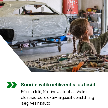
Suurim valik nelikveolisi autosid
50+ mudelit, 10 erinevat tootjat. Valikus
elektriautod, elektri- ja gaasihübriidid ning
isegi vesinikauto.