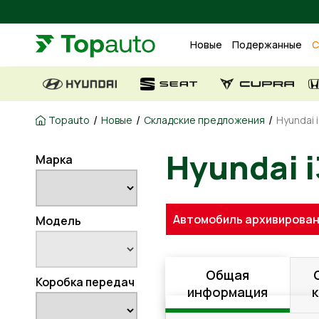
Новые
Подержанные
С
/
/
/
Topauto
Новые
Складские предложения
Hyundai i
Марка
Hyundai
Автомобиль архивирован
Модель
Общая
Коробка передач
информация