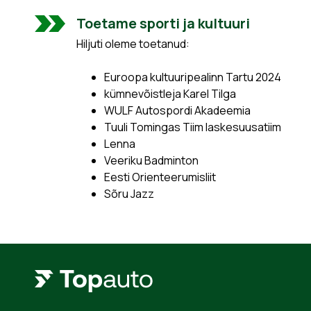
Toetame sporti ja kultuuri
Hiljuti oleme toetanud:
Euroopa kultuuripealinn Tartu 2024
kümnevõistleja Karel Tilga
WULF Autospordi Akadeemia
Tuuli Tomingas Tiim laskesuusatiim
Lenna
Veeriku Badminton
Eesti Orienteerumisliit
Sõru Jazz