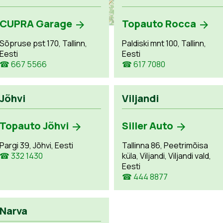
CUPRA Garage
Topauto Rocca
Sõpruse pst 170, Tallinn,
Paldiski mnt 100, Tallinn,
Eesti
Eesti
☎ 667 5566
☎ 617 7080
Jõhvi
Viljandi
Topauto Jõhvi
Siller Auto
Pargi 39, Jõhvi, Eesti
Tallinna 86, Peetrimõisa
☎ 332 1430
küla, Viljandi, Viljandi vald,
Eesti
☎ 444 8877
Narva