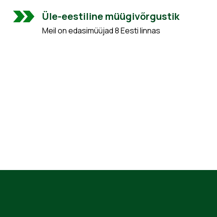
Üle-eestiline müügivõrgustik
Meil on edasimüüjad 8 Eesti linnas