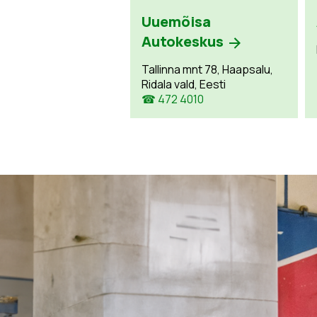
Uuemõisa
Autokeskus
Tallinna mnt 78, Haapsalu,
Ridala vald, Eesti
☎ 472 4010