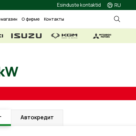
Esinduste kontaktid
RU
-магазин
О фирме
Контакты
, 71 kW
г
Автокредит