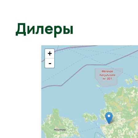
Дилеры
+
-