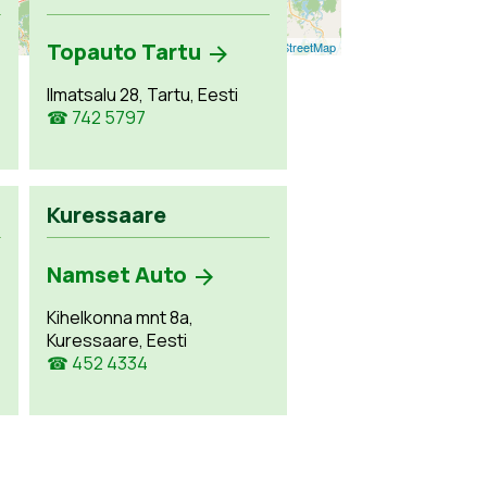
Topauto Tartu
Leaflet
| ©
OpenStreetMap
Ilmatsalu 28, Tartu, Eesti
☎ 742 5797
Kuressaare
Namset Auto
Kihelkonna mnt 8a,
Kuressaare, Eesti
☎ 452 4334