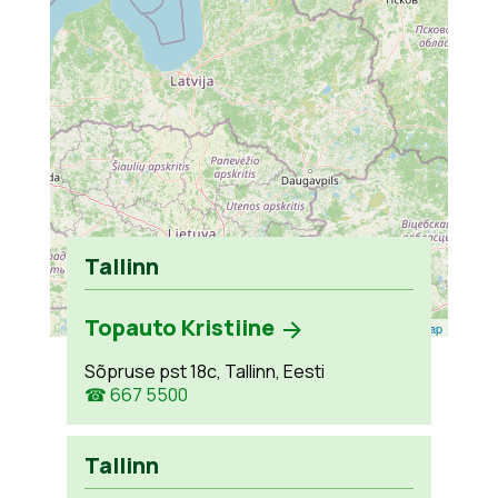
Tallinn
Topauto Kristiine
Leaflet
| ©
OpenStreetMap
Sõpruse pst 18c, Tallinn, Eesti
☎ 667 5500
Tallinn