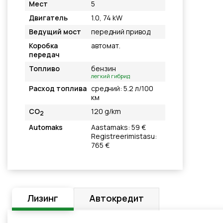
Мест
5
Двигатель
1.0, 74 kW
Ведущий мост
передний привод
Коробка
автомат.
передач
Топливо
бензин
легкий гибрид
Расход топлива
средний: 5.2 л/100
км
CO
120 g/km
2
Automaks
Aastamaks: 59 €
Registreerimistasu:
765 €
Лизинг
Автокредит