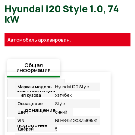
Hyundai i20 Style 1.0, 74
kW
Автомобиль архивирован.
Общая
информация
Стандартная
Марка и модель
Hyundai i20 Style
комплектация
Тип кузова
хэтчбек
Оснащение
Style
Дополнительное
оснащение
Цвет
синий
VIN
NLHBR51G0SZ589581
Подробнее
Дверей
5