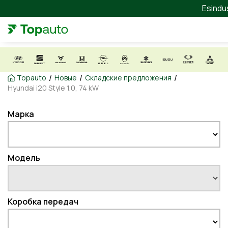
Esindu
/
/
/
Topauto
Новые
Складские предложения
Hyundai i20 Style 1.0, 74 kW
Марка
Модель
Коробка передач