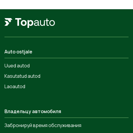
Auto ostjale
Uued autod
Kasutatud autod
Laoautod
Владельцу автомобиля
Забронируй время обслуживания