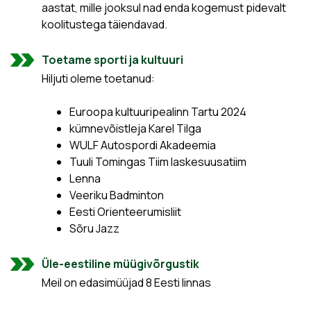
aastat, mille jooksul nad enda kogemust pidevalt
koolitustega täiendavad.
Toetame sporti ja kultuuri
Hiljuti oleme toetanud:
Euroopa kultuuripealinn Tartu 2024
kümnevõistleja Karel Tilga
WULF Autospordi Akadeemia
Tuuli Tomingas Tiim laskesuusatiim
Lenna
Veeriku Badminton
Eesti Orienteerumisliit
Sõru Jazz
Üle-eestiline müügivõrgustik
Meil on edasimüüjad 8 Eesti linnas