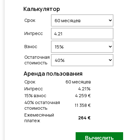
Калькулятор
Cрок
Интресс
Взнос
Остаточная
стоимость
Aренда пользования
Cрок
60
месяцeв
Интресс
4.21
%
15
% взнос
4 259 €
40
% остаточная
11 358 €
стоимость
Ежемесячный
264 €
платеж