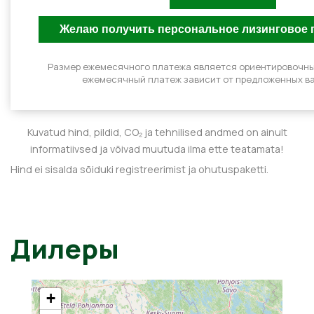
Размер ежемесячного платежа является ориентировочн
ежемесячный платеж зависит от предложенных ва
Kuvatud hind, pildid, CO₂ ja tehnilised andmed on ainult
informatiivsed ja võivad muutuda ilma ette teatamata!
Hind ei sisalda sõiduki registreerimist ja ohutuspaketti.
Дилеры
+