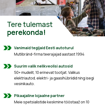
Tere tulemast
perekonda!
Vanimaid tegijaid Eesti autoturul
Mutlibränd-firma teerajajad aastast 1994
Suurim valik nelikveolisi autosid
50+ mudelit, 10 erinevat tootjat. Valikus
elektriautod, elektri- ja gaasihübriidid ning isegi
vesinikauto.
Pikaajaline lojaalne partner
Meie spetsialistide keskmine tööstaaž on 10