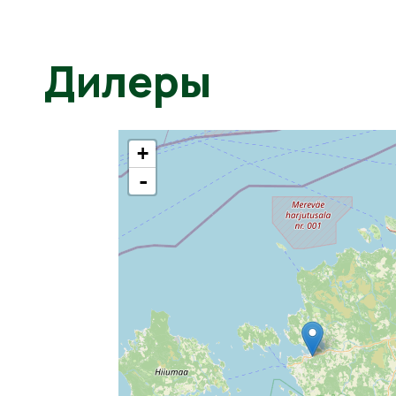
Дилеры
+
-