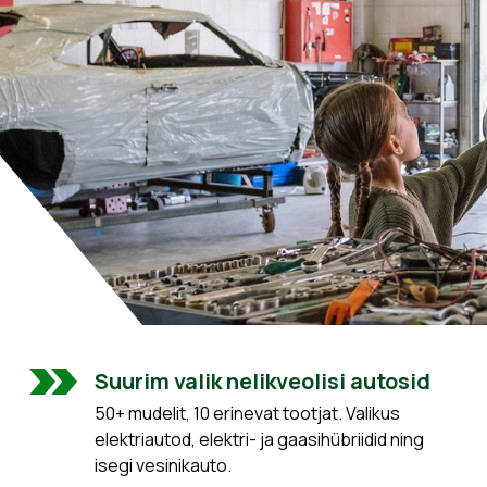
Suurim valik nelikveolisi autosid
50+ mudelit, 10 erinevat tootjat. Valikus
elektriautod, elektri- ja gaasihübriidid ning
isegi vesinikauto.