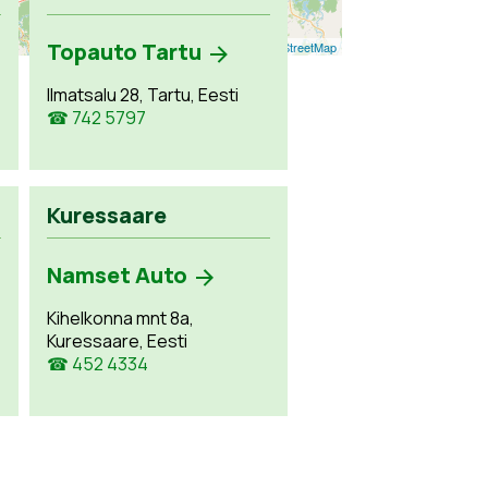
Topauto Tartu
Leaflet
| ©
OpenStreetMap
Ilmatsalu 28, Tartu, Eesti
☎ 742 5797
Kuressaare
Namset Auto
Kihelkonna mnt 8a,
Kuressaare, Eesti
☎ 452 4334