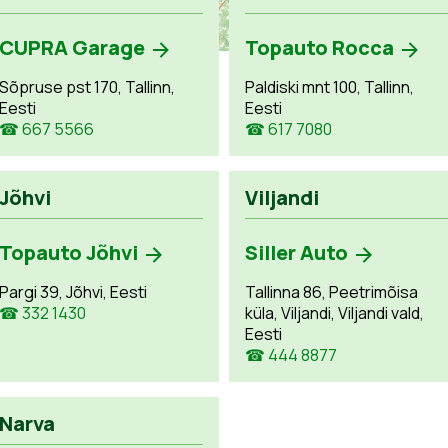
CUPRA Garage
Topauto Rocca
Sõpruse pst 170, Tallinn,
Paldiski mnt 100, Tallinn,
Eesti
Eesti
☎ 667 5566
☎ 617 7080
Jõhvi
Viljandi
Topauto Jõhvi
Siller Auto
Pargi 39, Jõhvi, Eesti
Tallinna 86, Peetrimõisa
☎ 332 1430
küla, Viljandi, Viljandi vald,
Eesti
☎ 444 8877
Narva