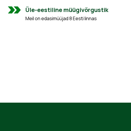
Üle-eestiline müügivõrgustik
Meil on edasimüüjad 8 Eesti linnas