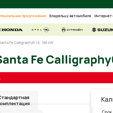
пециальные предложения
Владельцу автомобиля
Интернет
anta Fe Calligraphy6 1.6, 186 kW
 Santa Fe Calligra
.
Стандартная
Кал
комплектация
Cрок