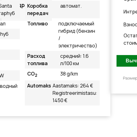
Подробнее
Santa
Коробка
автомат.
Интр
graphy6
передач
ал
Топливо
подключаемый
Взно
гибрид (бензин
phy6
Оста
/
стои
электричество)
Расход
средний: 1.6
топлива
л/100 км
CO
38 g/km
kW
2
Размер
Automaks
Aastamaks: 264 €
иводный
Registreerimistasu:
1450 €