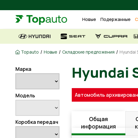
Новые
Подержанные
С
/
/
/
Topauto
Новые
Складские предложения
Hyundai S
Марка
Hyundai
Автомобиль архивирован
Модель
Общая
Коробка передач
информация