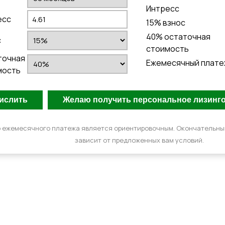
Интресс
есс
15
% взнос
40
% остаточная
с
стоимость
точная
Ежемесячный плате
мость
 ежемесячного платежа является ориентировочным. Окончательн
зависит от предложенных вам условий.