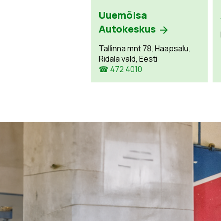
Uuemõisa
Autokeskus
Tallinna mnt 78, Haapsalu,
Ridala vald, Eesti
☎ 472 4010