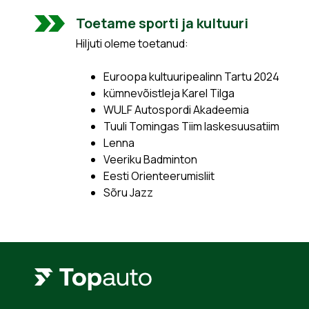
Toetame sporti ja kultuuri
Hiljuti oleme toetanud:
Euroopa kultuuripealinn Tartu 2024
kümnevõistleja Karel Tilga
WULF Autospordi Akadeemia
Tuuli Tomingas Tiim laskesuusatiim
Lenna
Veeriku Badminton
Eesti Orienteerumisliit
Sõru Jazz